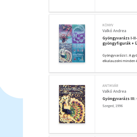
KÖNYV
Valkó Andrea
Gyöngyvarázs I-II-
gyöngyfigurák + 
Gyöngyvarázs I.: A ​gy
elkalauzolni minden é
ANTIKVÁR
Valkó Andrea
Gyöngyvarázs III:
Szeged, 1996