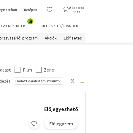
A kosarad
egisztrálok
Belépek
üres
új
GYEREKJÁTÉK
KIEGÉSZÍTŐ/AJÁNDÉK
örzsvásárlói program
Akciók
Előfizetés
dcast
Film
Zene
dezés:
Eladott darabszám szerint
Előjegyezhető
Előjegyzem