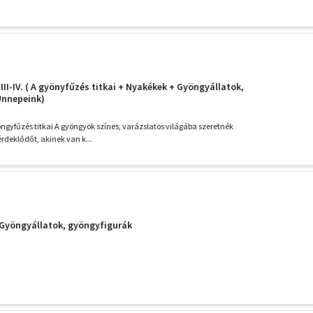
III-IV. ( A gyönyfűzés titkai + Nyakékek + Gyöngyállatok,
Ünnepeink)
öngyfűzés titkai A gyöngyök színes, varázslatos világába szeretnék
rdeklődőt, akinek van k...
 Gyöngyállatok, gyöngyfigurák