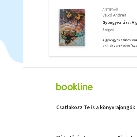
ANTIKVÁR
Valkó Andrea
Gyöngyvarázs: A g
Szeged
A gyöngyök színes, va
akinek van kedve "szer
Csatlakozz Te is a könyvrajongók