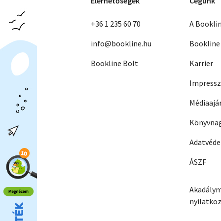
Elérhetőségek
Cégünk
+36 1 235 60 70
A Bookli
info@bookline.hu
Bookline
Bookline Bolt
Karrier
Impress
Médiaajá
Könyvnag
Adatvéd
ÁSZF
Akadálym
nyilatko