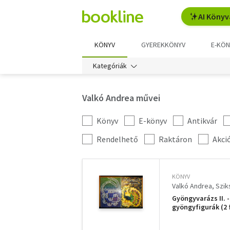
AI Könyv
KÖNYV
GYEREKKÖNYV
E-KÖN
Kategóriák
Valkó Andrea művei
Könyv
E-könyv
Antikvár
Kategória
szűrés
További
Rendelhető
Raktáron
Akci
szűrők
KÖNYV
Valkó Andrea
Szik
Gyöngyvarázs II. 
gyöngyfigurák (2 