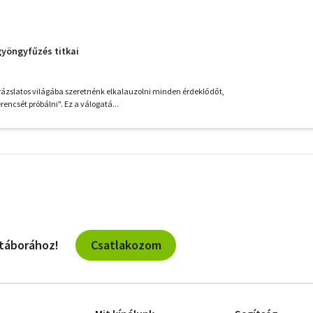
yöngyfűzés titkai
rázslatos világába szeretnénk elkalauzolni minden érdeklődőt,
encsét próbálni". Ez a válogatá...
További
szűrők
Csatlakozom
 táborához!