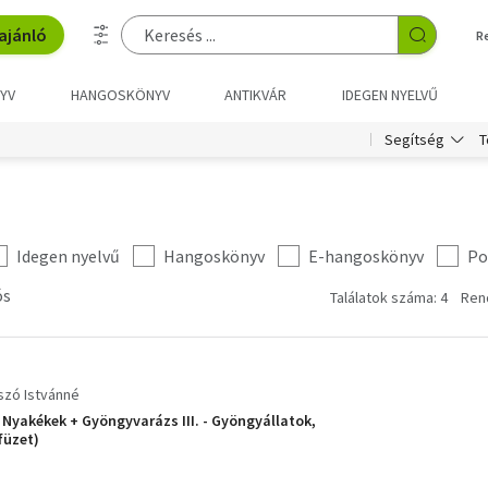
ajánló
R
YV
HANGOSKÖNYV
ANTIKVÁR
IDEGEN NYELVŰ
T
Segítség
Idegen nyelvű
Hangoskönyv
E-hangoskönyv
Po
ós
Találatok száma: 4
Ren
szó Istvánné
- Nyakékek + Gyöngyvarázs III. - Gyöngyállatok,
füzet)