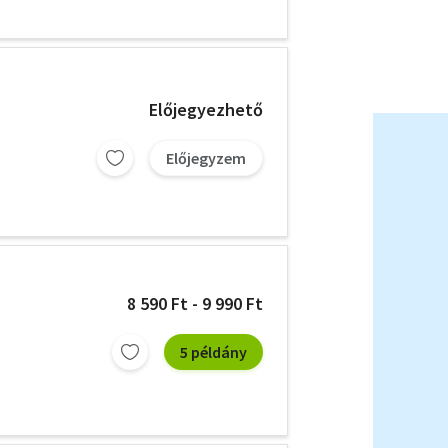
Előjegyezhető
Előjegyzem
8 590 Ft - 9 990 Ft
5 példány