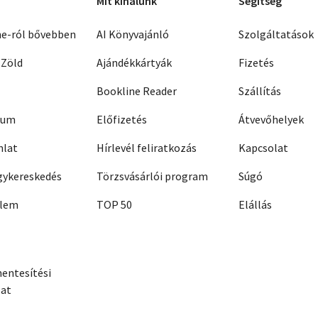
Mit kínálunk
Segítség
ne-ról bővebben
AI Könyvajánló
Szolgáltatások
 Zöld
Ajándékkártyák
Fizetés
Bookline Reader
Szállítás
zum
Előfizetés
Átvevőhelyek
nlat
Hírlevél feliratkozás
Kapcsolat
ykereskedés
Törzsvásárlói program
Súgó
elem
TOP 50
Elállás
entesítési
zat