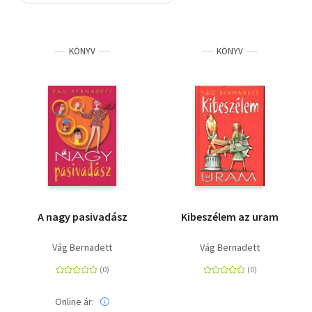
Szótár, nyelvkönyv
KÖNYV
KÖNYV
Tankönyv, segédkönyv
Társadalomtudomány
Természettudomány
Történelem
Vallás
A nagy pasivadász
Kibeszélem az uram
Vág Bernadett
Vág Bernadett
Online ár: