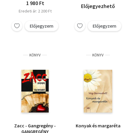
1 980 Ft
Előjegyezhető
Eredeti ár: 2 200 Ft
Előjegyzem
Előjegyzem
KÖNYV
KÖNYV
Zacc - Gangregény -
Konyak és margaréta
GANGREGÉNY