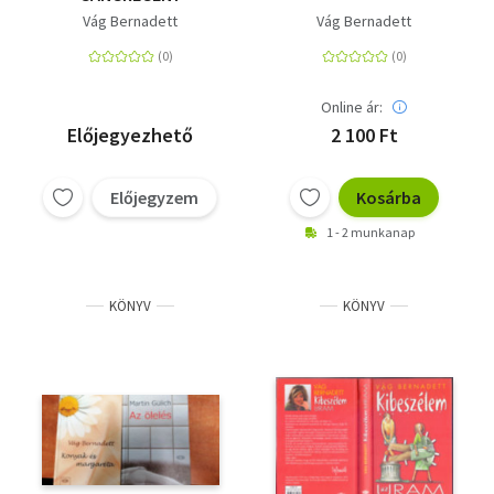
Vág Bernadett
Vág Bernadett
Online ár:
Előjegyezhető
2 100 Ft
Előjegyzem
Kosárba
1 - 2 munkanap
KÖNYV
KÖNYV