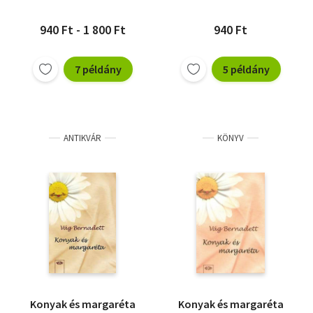
940 Ft - 1 800 Ft
940 Ft
7 példány
5 példány
ANTIKVÁR
KÖNYV
Konyak és margaréta
Konyak és margaréta