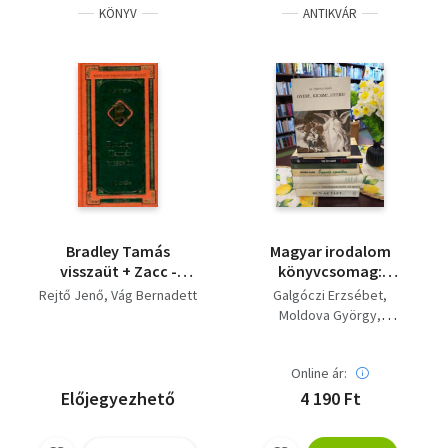
KÖNYV
ANTIKVÁR
Bradley Tamás
Magyar irodalom
visszaüt + Zacc -
könyvcsomag:
Gangregény ( 2 kötet )
Törvényen kívül és
Rejtő Jenő
Vág Bernadett
Galgóczi Erzsébet
belül, Bűn az élet után,
Moldova György
Buda pápát átkoz,
Kőszegi Imre
Zacc - Gangregény,
Vág Bernadett
Múzsakarbantartási
Online ár:
Varga Klára
Szilvási Lajos
alapismeretek,
Dr. Tornyai János
Előjegyezhető
4 190 Ft
Egymás szemében,
Gyere, kicsim!...Gyere!