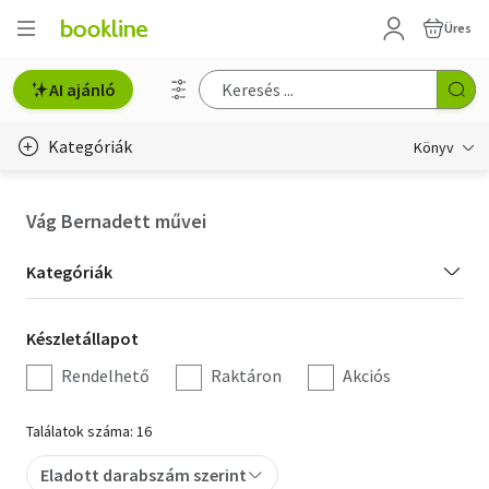
Üres
AI ajánló
Kategóriák
Könyv
Életmód, egészség
Vág Bernadett művei
Erotika
Kategória
Kategóriák
Gyermek- és ifjúsági
szűrés
Készletállapot
Készletállapot
Hobbi, szabadidő
szűrés
Rendelhető
Raktáron
Akciós
Irodalom
Találatok száma: 16
Művészet
Eladott darabszám szerint
Szakkönyv