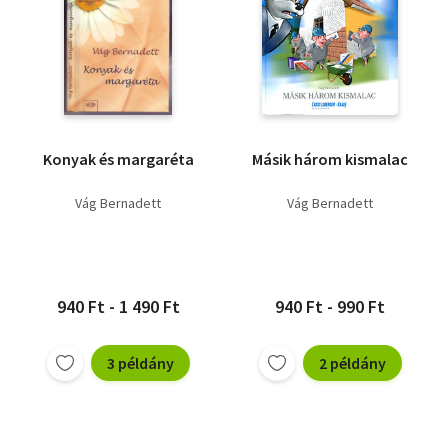
Konyak és margaréta
Másik három kismalac
Vág Bernadett
Vág Bernadett
940 Ft - 1 490 Ft
940 Ft - 990 Ft
3 példány
2 példány