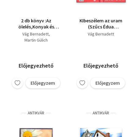
2 db könyv :Az
KIbeszélem az uram
ölelés,Konyak és
(Szűcs Édua
margaréta
illusztrációival)
Vág Bernadett
Vág Bernadett
Martin Gülich
Előjegyezhető
Előjegyezhető
Előjegyzem
Előjegyzem
ANTIKVÁR
ANTIKVÁR