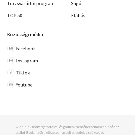
Törzsvásárlói program
Súgó
TOP 50
Elállás
Közösségi média
Facebook
Instagram
Tiktok
Youtube
Oldalaink bármely tartalmi és grafikai elemének felhasználásához
a Libri-Bookline Zrt. előzetes írásbeli engedélye szükséges.