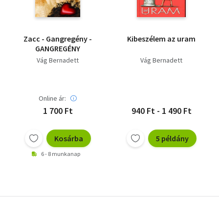
Zacc - Gangregény -
Kibeszélem az uram
GANGREGÉNY
Vág Bernadett
Vág Bernadett
Online ár:
1 700 Ft
940 Ft - 1 490 Ft
Kosárba
5 példány
6 - 8 munkanap