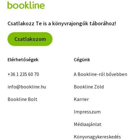
Csatlakozz Te is a könyvrajongók táborához!
Csatlakozom
Elérhetőségek
Cégünk
+36 1 235 60 70
A Bookline-ról bővebben
info@bookline.hu
Bookline Zöld
Bookline Bolt
Karrier
Impresszum
Médiaajánlat
Könyvnagykereskedés