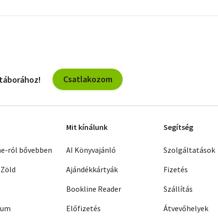
További
szűrők
Csatlakozom
 táborához!
Mit kínálunk
Segítség
ne-ról bővebben
AI Könyvajánló
Szolgáltatások
 Zöld
Ajándékkártyák
Fizetés
Bookline Reader
Szállítás
zum
Előfizetés
Átvevőhelyek