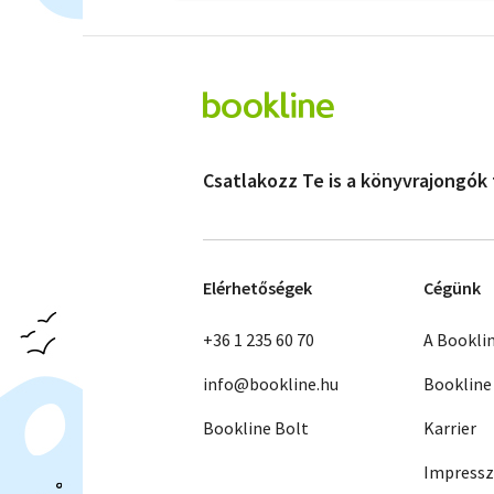
Csatlakozz Te is a könyvrajongók
Elérhetőségek
Cégünk
+36 1 235 60 70
A Bookli
info@bookline.hu
Bookline
Bookline Bolt
Karrier
Impress