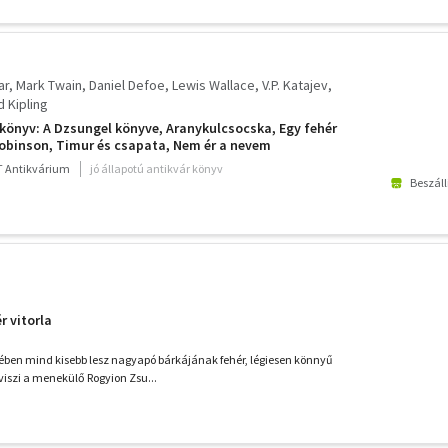
ar
Mark Twain
Daniel Defoe
Lewis Wallace
V.P. Katajev
 Kipling
könyv: A Dzsungel könyve, Aranykulcsocska, Egy fehér
 Robinson, Timur és csapata, Nem ér a nevem
 Antikvárium
jó állapotú antikvár könyv
Beszáll
r vitorla
ében mind kisebb lesz nagyapó bárkájának fehér, légiesen könnyű
 viszi a menekülő Rogyion Zsu...