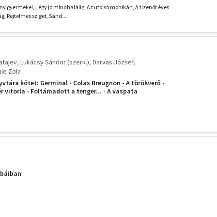
apitány, János Vitéz
ny gyermekei, Légy jó mindhalálig, Az utolsó mohikán, A tizenöt éves
g, Rejtelmes sziget, Sánd...
Katajev
Lukácsy Sándor (szerk.)
Darvas József
ile Zola
yvtára kötet: Germinal - Colas Breugnon - A törökverő -
 vitorla - Föltámadott a tenger... - A vaspata
báiban