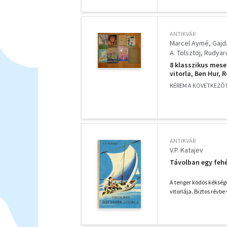
ANTIKVÁR
Marcel Aymé
Gajd
A. Tolsztoj
Rudyard
8 klasszikus mese
vitorla, Ben Hur,
KÉREM A KÖVETKEZÕT
ANTIKVÁR
V.P. Katajev
Távolban egy fehé
A tenger ködös kékség
vitorlája. Biztos révbe