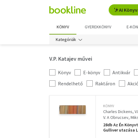
AI Könyv
KÖNYV
GYEREKKÖNYV
E-KÖN
Kategóriák
V.P. Katajev művei
Könyv
E-könyv
Antikvár
Kategória
szűrés
További
Rendelhető
Raktáron
Akci
szűrők
KÖNYV
Charles Dickens
V.
V. A Obrucsev
Mik
Scott Walter
J.F. 
28db Az Én Könyvt
Swift Jonathan
Gulliver utazása 
Dióbél királyfi, L