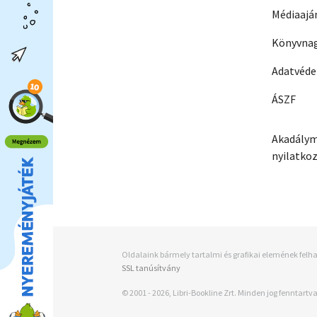
Médiaajá
Könyvnag
Adatvéd
ÁSZF
Akadálym
nyilatko
Oldalaink bármely tartalmi és grafikai elemének felha
SSL tanúsítvány
© 2001 - 2026, Libri-Bookline Zrt. Minden jog fenntartva