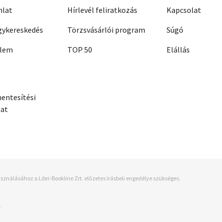
nlat
Hírlevél feliratkozás
Kapcsolat
ykereskedés
Törzsvásárlói program
Súgó
elem
TOP 50
Elállás
entesítési
zat
sználásához a Libri-Bookline Zrt. előzetes írásbeli engedélye szükséges.
.