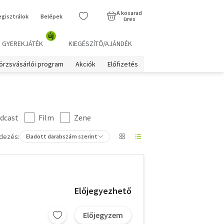
A kosarad
egisztrálok
Belépek
üres
új
GYEREKJÁTÉK
KIEGÉSZÍTŐ/AJÁNDÉK
örzsvásárlói program
Akciók
Előfizetés
dcast
Film
Zene
dezés:
Eladott darabszám szerint
Előjegyezhető
Előjegyzem