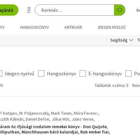
ajánló
R
YV
HANGOSKÖNYV
ANTIKVÁR
IDEGEN NYELVŰ
T
Segítség
Idegen nyelvű
Hangoskönyv
E-hangoskönyv
Po
ós
Találatok száma: 5
Ren
P. Katajev
M. Poljanovszkij
Mark Twain
Móra Ferenc:
száth Kálmán
Daniel Defoe
Jókai Mór
Jules Verne
Cooper
V. A. Kaverin
Gárdonyi Géza:
Miguel de Cervantes
áram Az ifjúsági irodalom remekei könyv - Don Quijote,
Lilliputban, Münchhausen báró kalandjai, Rab ember fiai,
áthatatlan ember, A volokolamszki országút, A két