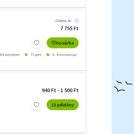
Online ár:
7 755 Ft
Kosárba
ítói készleten
77 pont
6 - 8 munkanap
940 Ft - 1 500 Ft
15 példány