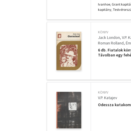
koldusdiák, Két k
Ivanhoe, Grant kapitá
kapitány, Testvérorszá
KÖNYV
Jack London
V.P. 
Roman Rolland
Ém
6 db. Fiatalok kön
Távolban egy fehér
KÖNYV
V.P. Katajev
Odessza katakom