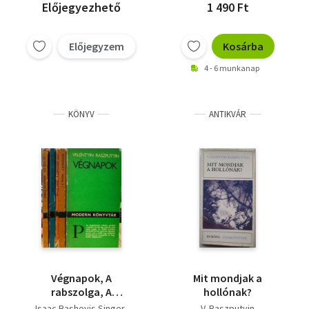
Ámor és féltékenység,
Előjegyezhető
1 490 Ft
Luxusvilág
Előjegyzem
Kosárba
4 - 6 munkanap
KÖNYV
ANTIKVÁR
Végnapok, A
Mit mondjak a
rabszolga, A
hollónak?
csipkeverő lány, A
Isaac Bashevis Singer
V. Raszputyin