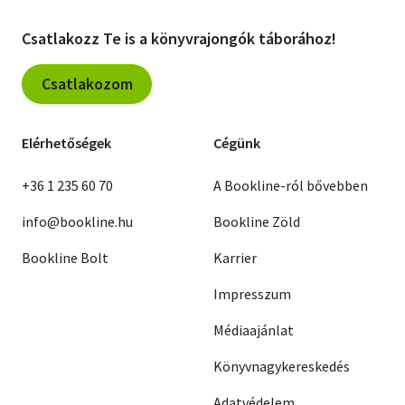
Csatlakozz Te is a könyvrajongók táborához!
Csatlakozom
Elérhetőségek
Cégünk
+36 1 235 60 70
A Bookline-ról bővebben
info@bookline.hu
Bookline Zöld
Bookline Bolt
Karrier
Impresszum
Médiaajánlat
Könyvnagykereskedés
Adatvédelem