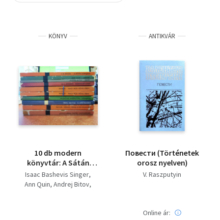
Szótár, nyelvkönyv
KÖNYV
ANTIKVÁR
Tankönyv, segédkönyv
Társadalomtudomány
Természettudomány
Történelem
Vallás
10 db modern
Повести (Történetek
könyvtár: A Sátán
orosz nyelven)
Gorajban, Három,
Isaac Bashevis Singer
V. Raszputyin
Erdő, Szerencsétlenek,
Ann Quin
Andrej Bitov
Nagy írók műhelyében,
B.S. Johnson
Végnapok, Az utolsó
V. Raszputyin
Ann S. Grau
benzinkút, Vénusz,
Online ár:
Peter Taylor