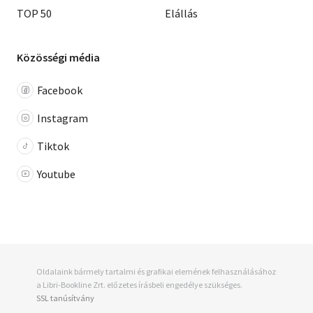
TOP 50
Elállás
Közösségi média
Facebook
Instagram
Tiktok
Youtube
Oldalaink bármely tartalmi és grafikai elemének felhasználásához
a Libri-Bookline Zrt. előzetes írásbeli engedélye szükséges.
SSL tanúsítvány