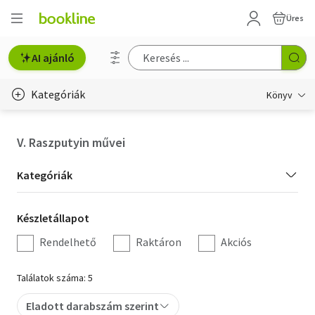
Üres
AI ajánló
Kategóriák
Könyv
Életmód, egészség
V. Raszputyin művei
Erotika
Kategória
Kategóriák
Gyermek- és ifjúsági
szűrés
Készletállapot
Készletállapot
Hobbi, szabadidő
szűrés
Rendelhető
Raktáron
Akciós
Irodalom
Találatok száma: 5
Művészet
Eladott darabszám szerint
Szakkönyv