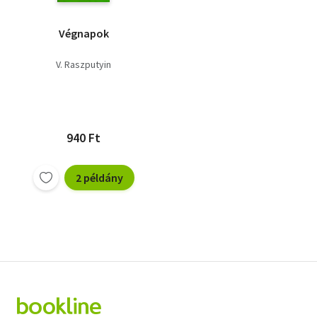
Végnapok
V. Raszputyin
940 Ft
2 példány