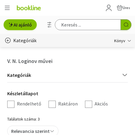
Üres
AI ajánló
Kategóriák
Könyv
Életmód, egészség
V. N. Loginov művei
Erotika
Kategória
Kategóriák
Gyermek- és ifjúsági
szűrés
Készletállapot
Készletállapot
Hobbi, szabadidő
szűrés
Rendelhető
Raktáron
Akciós
Irodalom
Találatok száma: 3
Művészet
Relevancia szerint
Szakkönyv