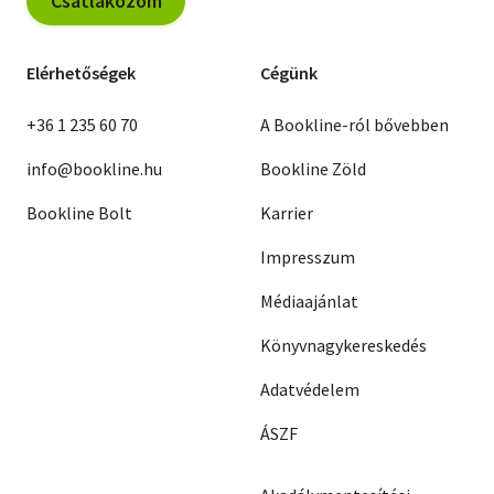
Csatlakozom
Elérhetőségek
Cégünk
+36 1 235 60 70
A Bookline-ról bővebben
info@bookline.hu
Bookline Zöld
Bookline Bolt
Karrier
Impresszum
Médiaajánlat
Könyvnagykereskedés
Adatvédelem
ÁSZF