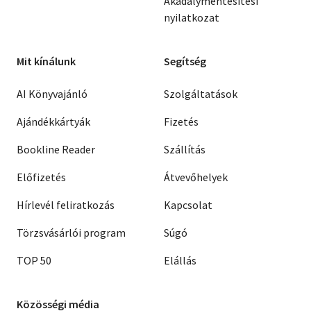
Akadálymentesítési
nyilatkozat
Mit kínálunk
Segítség
AI Könyvajánló
Szolgáltatások
Ajándékkártyák
Fizetés
Bookline Reader
Szállítás
Előfizetés
Átvevőhelyek
Hírlevél feliratkozás
Kapcsolat
Törzsvásárlói program
Súgó
TOP 50
Elállás
Közösségi média