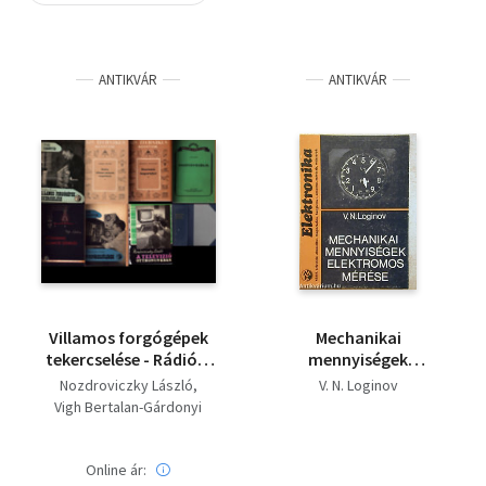
Szótár, nyelvkönyv
ANTIKVÁR
ANTIKVÁR
Tankönyv, segédkönyv
Társadalomtudomány
Természettudomány
Történelem
Vallás
Villamos forgógépek
Mechanikai
tekercselése - Rádiós,
mennyiségek
villamos tanácsok,
elektromos mérése
Nozdroviczky László
V. N. Loginov
megoldások -
Vigh Bertalan-Gárdonyi
Készítsünk
Jenő
magnetofont
V. N. Loginov
Makai István
Rádiótávvezérlés -
Online ár: