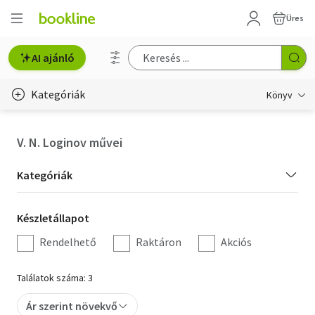
Üres
AI ajánló
Kategóriák
Könyv
Életmód, egészség
V. N. Loginov művei
Erotika
Kategória
Kategóriák
Gyermek- és ifjúsági
szűrés
Készletállapot
Készletállapot
Hobbi, szabadidő
szűrés
Rendelhető
Raktáron
Akciós
Irodalom
Találatok száma: 3
Művészet
Ár szerint növekvő
Szakkönyv