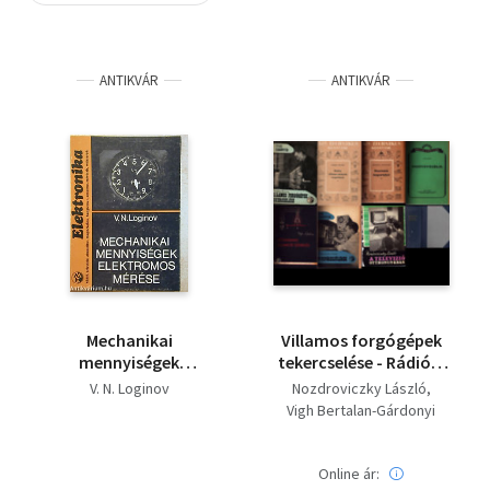
Szótár, nyelvkönyv
ANTIKVÁR
ANTIKVÁR
Tankönyv, segédkönyv
Társadalomtudomány
Természettudomány
Történelem
Vallás
Mechanikai
Villamos forgógépek
mennyiségek
tekercselése - Rádiós,
elektromos mérése
villamos tanácsok,
V. N. Loginov
Nozdroviczky László
megoldások -
Vigh Bertalan-Gárdonyi
Készítsünk
Jenő
magnetofont
V. N. Loginov
Makai István
Rádiótávvezérlés -
Online ár: