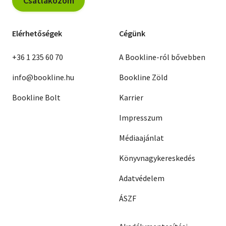
Csatlakozom
Elérhetőségek
Cégünk
+36 1 235 60 70
A Bookline-ról bővebben
info@bookline.hu
Bookline Zöld
Bookline Bolt
Karrier
Impresszum
Médiaajánlat
Könyvnagykereskedés
Adatvédelem
ÁSZF