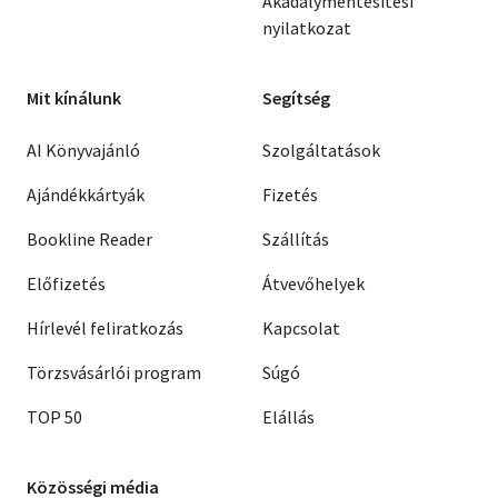
Akadálymentesítési
nyilatkozat
Mit kínálunk
Segítség
AI Könyvajánló
Szolgáltatások
Ajándékkártyák
Fizetés
Bookline Reader
Szállítás
Előfizetés
Átvevőhelyek
Hírlevél feliratkozás
Kapcsolat
Törzsvásárlói program
Súgó
TOP 50
Elállás
Közösségi média