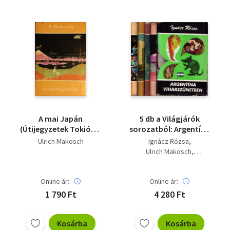
A mai Japán
5 db a Világjárók
(Útijegyzetek Tokiótól
sorozatból: Argentína
Hirosimáig)
viharszünetben - A mai
Ulrich Makosch
Ignácz Rózsa
Japán - Tízezer év az
Ulrich Makosch
óceánok mélyén - Egy
Jean-Albert Foex
francia orvosnő
Claudie Fayein
Jemenben -
Online ár:
Online ár:
Vámos Magda
Tűzistennő Hawaiiban
1 790 Ft
4 280 Ft
egykor és most
Kosárba
Kosárba