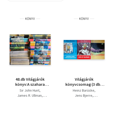
Szótár, nyelvkönyv
KÖNYV
KÖNYV
Tankönyv, segédkönyv
Társadalomtudomány
Természettudomány
Történelem
Vallás
48.db Világjárók
Világjárók
könyv:A szahara
könyvcsomag (3 db):
szíve,Egy francia
Grönland - a Föld
Sir John Hunt
Heinz Barüske
orvosnő
legnagyobb szigete +
James R. Ullman
Jens Bjerre
jemenben,Kiklász-
Vad Új-Guinea + A mai
Ulrich Makosch
Ulrich Makosch
kalandozások,A
Japán (Útijegyzetek
Szőllősy Klára
himalája fia,A mount
Tokiótól Hirosimáig)
Claudie Fayein