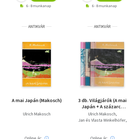
6 - 8 munkanap
6 - 8 munkanap
ANTIKVÁR
ANTIKVÁR
A mai Japán (Makosch)
3 db. Világjárók (A mai
Japán + A százarcú
Japán + Japán a Kakas
Ulrich Makosch
Ulrich Makosch
Évében)
Jan és Vlasta Winkelhöfer
Réti Ervin
Online ár:
Online ár: