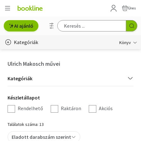
Üres
AI ajánló
Kategóriák
Könyv
Életmód, egészség
Ulrich Makosch művei
Erotika
Kategória
Kategóriák
Gyermek- és ifjúsági
szűrés
Készletállapot
Készletállapot
Hobbi, szabadidő
szűrés
Rendelhető
Raktáron
Akciós
Irodalom
Találatok száma: 13
Művészet
Eladott darabszám szerint
Szakkönyv