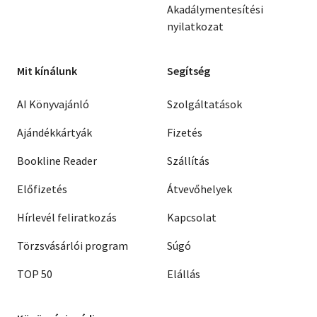
Akadálymentesítési
nyilatkozat
Mit kínálunk
Segítség
AI Könyvajánló
Szolgáltatások
Ajándékkártyák
Fizetés
Bookline Reader
Szállítás
Előfizetés
Átvevőhelyek
Hírlevél feliratkozás
Kapcsolat
Törzsvásárlói program
Súgó
TOP 50
Elállás