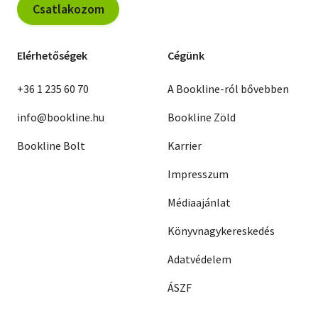
Csatlakozom
Elérhetőségek
Cégünk
+36 1 235 60 70
A Bookline-ról bővebben
info@bookline.hu
Bookline Zöld
Bookline Bolt
Karrier
Impresszum
Médiaajánlat
Könyvnagykereskedés
Adatvédelem
ÁSZF