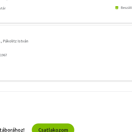
ntakozása.)
Beszáll
vtár
.
Pákolitz István
 1967
További
szűrők
Csatlakozom
 táborához!