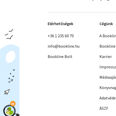
Elérhetőségek
Cégünk
+36 1 235 60 70
A Bookli
info@bookline.hu
Bookline
Bookline Bolt
Karrier
Impress
Médiaajá
Könyvnag
Adatvéd
ÁSZF