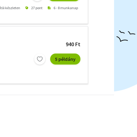
ítói készleten
27 pont
6 - 8 munkanap
940 Ft
5 példány