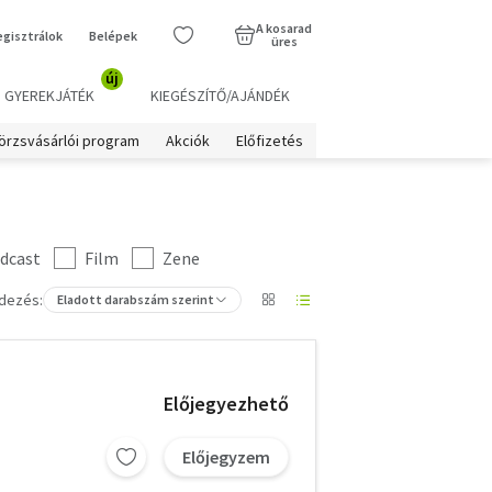
A kosarad
egisztrálok
Belépek
üres
új
GYEREKJÁTÉK
KIEGÉSZÍTŐ/AJÁNDÉK
örzsvásárlói program
Akciók
Előfizetés
dcast
Film
Zene
dezés:
Eladott darabszám szerint
Előjegyezhető
Előjegyzem