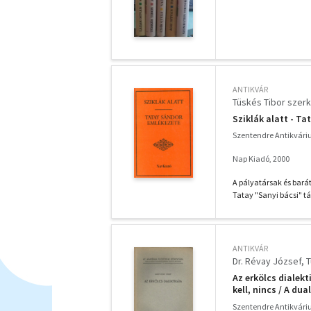
ANTIKVÁR
Tüskés Tibor szerk
Sziklák alatt - T
Szentendre Antikvár
Nap Kiadó, 2000
A pályatársak és barát
Tatay "Sanyi bácsi" t
ANTIKVÁR
Dr. Révay József
T
Az erkölcs dialekti
kell, nincs / A du
tükrében /Kísérlet
Szentendre Antikvár