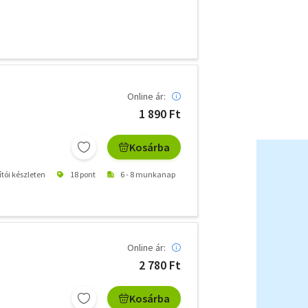
Online ár:
1 890 Ft
Kosárba
ítói készleten
18 pont
6 - 8 munkanap
Online ár:
2 780 Ft
Kosárba