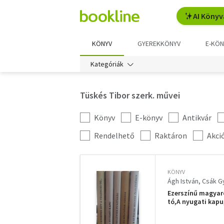
AI Könyv
KÖNYV
GYEREKKÖNYV
E-KÖN
Kategóriák
Tüskés Tibor szerk. művei
Könyv
E-könyv
Antikvár
Kategória
szűrés
További
Rendelhető
Raktáron
Akci
szűrők
KÖNYV
Ágh István
Csák G
Ezerszínű magyaro
tó,A nyugati kapu
hegyek ölelésébe