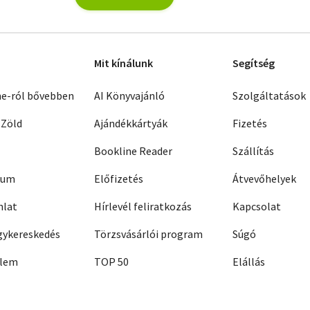
Mit kínálunk
Segítség
ne-ról bővebben
AI Könyvajánló
Szolgáltatások
 Zöld
Ajándékkártyák
Fizetés
Bookline Reader
Szállítás
zum
Előfizetés
Átvevőhelyek
nlat
Hírlevél feliratkozás
Kapcsolat
ykereskedés
Törzsvásárlói program
Súgó
elem
TOP 50
Elállás