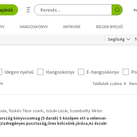
ajánló
R
YV
HANGOSKÖNYV
ANTIKVÁR
IDEGEN NYELVŰ
T
Segítség
Idegen nyelvű
Hangoskönyv
E-hangoskönyv
Po
ós
Találatok száma: 4
Ren
yula
Tüskés Tibor szerk.
István Lázár
Szombathy Viktor:
rszág könyvcsomag (5 darab) S középen ott a velencei-
,Vadregényes pusztaság,Üres bölcsőnk járása,Az északi
n