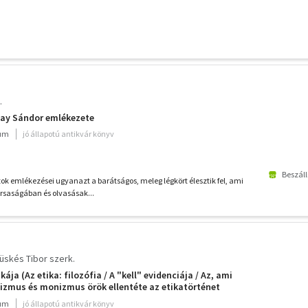
.
atay Sándor emlékezete
ium
jó állapotú antikvár könyv
Beszáll
ok emlékezései ugyanazt a barátságos, meleg légkört élesztik fel, ami
ársaságában és olvasásak...
üskés Tibor szerk.
kája (Az etika: filozófia / A "kell" evidenciája / Az, ami
alizmus és monizmus örök ellentéte az etikatörténet
 a kell tartalmának kifejtésére / A monizmus
ium
jó állapotú antikvár könyv