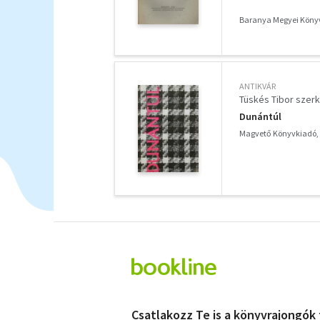
tartalmának kibo
Baranya Megyei Köny
ANTIKVÁR
Tüskés Tibor szerk
Dunántúl
Magvető Könyvkiadó,
Csatlakozz Te is a könyvrajongók