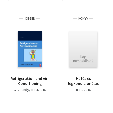
Szótár, nyelvkönyv
IDEGEN
KÖNYV
Tankönyv, segédkönyv
Társadalomtudomány
Természettudomány
Történelem
Vallás
Refrigeration and Air-
Hűtés és
Conditioning
légkondiciónálás
G.F. Hundy
Trott. A. R.
Trott. A. R.