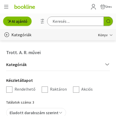
Üres
AI ajánló
Kategóriák
Könyv
Életmód, egészség
Trott. A. R. művei
Erotika
Kategória
Kategóriák
Gyermek- és ifjúsági
szűrés
Készletállapot
Készletállapot
Hobbi, szabadidő
szűrés
Rendelhető
Raktáron
Akciós
Irodalom
Találatok száma: 3
Művészet
Eladott darabszám szerint
Szakkönyv