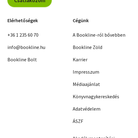
Csatlakozom
Elérhetőségek
Cégünk
+36 1 235 60 70
A Bookline-ról bővebben
info@bookline.hu
Bookline Zöld
Bookline Bolt
Karrier
Impresszum
Médiaajánlat
Könyvnagykereskedés
Adatvédelem
ÁSZF