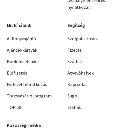
Akadálymentesítési
nyilatkozat
Mit kínálunk
Segítség
AI Könyvajánló
Szolgáltatások
Ajándékkártyák
Fizetés
Bookline Reader
Szállítás
Előfizetés
Átvevőhelyek
Hírlevél feliratkozás
Kapcsolat
Törzsvásárlói program
Súgó
TOP 50
Elállás
Közösségi média