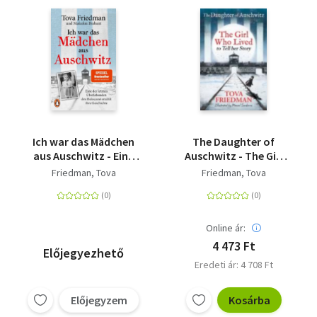
Ich war das Mädchen
The Daughter of
aus Auschwitz - Eine
Auschwitz - The Girl
der letzten
who Lived to Tell her
Friedman, Tova
Friedman, Tova
Überlebenden des
Story (Children's
Holocaust erzählt ihre
Adaptation)
Geschichte - Mit einem
Vorwort von Sir Ben
Online ár:
Kingsley & Tova
4 473 Ft
Előjegyezhető
Friedmans
Eredeti ár: 4 708 Ft
bewegender
Bundestagsrede
Előjegyzem
Kosárba