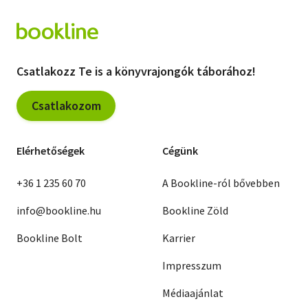
Csatlakozz Te is a könyvrajongók táborához!
Csatlakozom
Elérhetőségek
Cégünk
+36 1 235 60 70
A Bookline-ról bővebben
info@bookline.hu
Bookline Zöld
Bookline Bolt
Karrier
Impresszum
Médiaajánlat