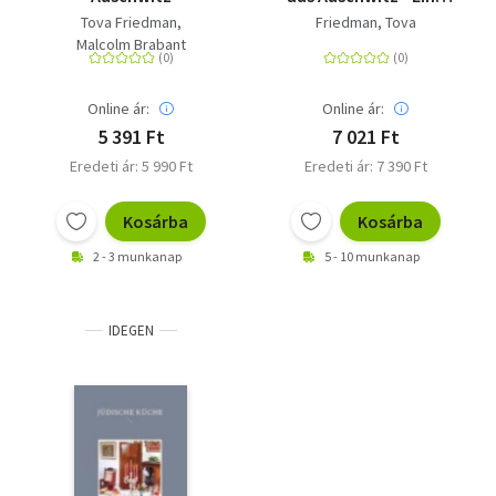
der letzten
Tova Friedman
Friedman, Tova
Überlebenden des
Malcolm Brabant
Holocaust erzählt ihre
Geschichte - Der
SPIEGEL-Bestseller mit
Online ár:
Online ár:
einem Vorwort von Sir
5 391 Ft
7 021 Ft
Ben Kingsley und
Eredeti ár: 5 990 Ft
Eredeti ár: 7 390 Ft
einem 8-seitigen
Bildteil
Kosárba
Kosárba
2 - 3 munkanap
5 - 10 munkanap
IDEGEN