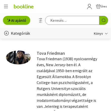
Üres
AI ajánló
Kategóriák
Könyv
Életmód, egészség
Tova Friedman
Erotika
Tova Friedman (1938) nyolcvannégy
éves, New Jersey-ben él. A
Gyermek- és ifjúsági
családjával 1950-ben emigrált az
Egyesült Államokba. A Brooklyn
Hobbi, szabadidő
College-ban pszichológusként, a
Irodalom
Rutgers Universityn szociális
munkásként diplomázott, de
Művészet
irodalomtudományi végzettsége is
van. Jelenleg is terapeutaként
Szakkönyv