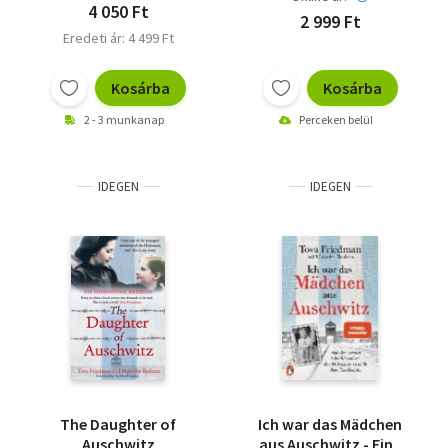
4 050 Ft
2 999 Ft
Eredeti ár: 4 499 Ft
Kosárba
Kosárba
2 - 3 munkanap
Perceken belül
IDEGEN
IDEGEN
The Daughter of
Ich war das Mädchen
Auschwitz
aus Auschwitz - Eine