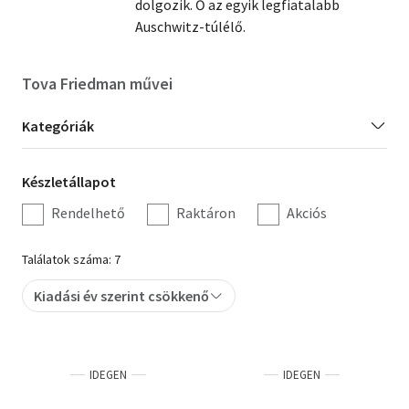
dolgozik. Ő az egyik legfiatalabb
Auschwitz-túlélő.
Szótár, nyelvkönyv
Tankönyv, segédkönyv
Tova Friedman művei
Társadalomtudomány
Kategória
Kategóriák
szűrés
Természettudomány
Készletállapot
Készletállapot
Történelem
szűrés
Rendelhető
Raktáron
Akciós
Vallás
Találatok száma: 7
Kiadási év szerint csökkenő
IDEGEN
IDEGEN