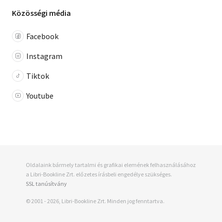
Közösségi média
Facebook
Instagram
Tiktok
Youtube
Oldalaink bármely tartalmi és grafikai elemének felhasználásához
a Libri-Bookline Zrt. előzetes írásbeli engedélye szükséges.
SSL tanúsítvány
© 2001 - 2026, Libri-Bookline Zrt. Minden jog fenntartva.