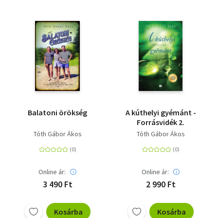
Balatoni örökség
A kúthelyi gyémánt -
Forrásvidék 2.
Tóth Gábor Ákos
Tóth Gábor Ákos
Online ár:
Online ár:
3 490 Ft
2 990 Ft
Kosárba
Kosárba