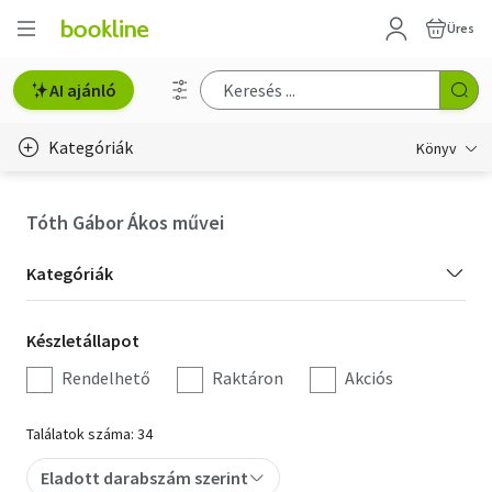
Üres
AI ajánló
Kategóriák
Könyv
Életmód, egészség
Tóth Gábor Ákos művei
Erotika
Kategória
Kategóriák
Gyermek- és ifjúsági
szűrés
Készletállapot
Készletállapot
Hobbi, szabadidő
szűrés
Rendelhető
Raktáron
Akciós
Irodalom
Találatok száma: 34
Művészet
Eladott darabszám szerint
Szakkönyv