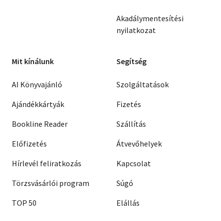
Akadálymentesítési
nyilatkozat
Mit kínálunk
Segítség
AI Könyvajánló
Szolgáltatások
Ajándékkártyák
Fizetés
Bookline Reader
Szállítás
Előfizetés
Átvevőhelyek
Hírlevél feliratkozás
Kapcsolat
Törzsvásárlói program
Súgó
TOP 50
Elállás