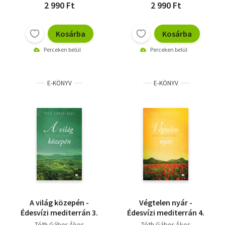
2 990 Ft
2 990 Ft
Kosárba
Kosárba
Perceken belül
Perceken belül
E-KÖNYV
E-KÖNYV
A világ közepén -
Végtelen nyár -
Édesvízi mediterrán 3.
Édesvízi mediterrán 4.
Tóth Gábor Ákos
Tóth Gábor Ákos