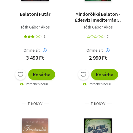
Balatoni Futár
Mindörökké Balaton -
Édesvízi mediterrán 5.
Tóth Gábor Ákos
Tóth Gábor Ákos
Online ár:
Online ár:
3 490 Ft
2 990 Ft
Kosárba
Kosárba
Perceken belül
Perceken belül
E-KÖNYV
E-KÖNYV