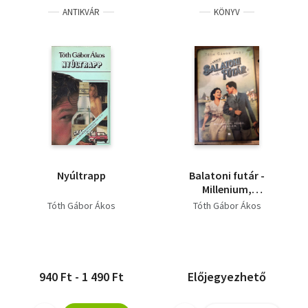
ANTIKVÁR
KÖNYV
Nyúltrapp
Balatoni futár -
Millenium,
Füred,szerelem
Tóth Gábor Ákos
Tóth Gábor Ákos
940 Ft - 1 490 Ft
Előjegyezhető