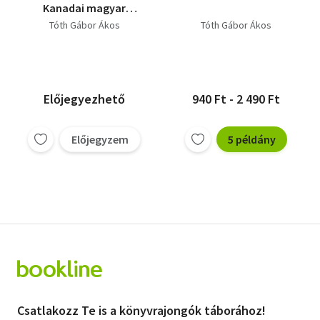
Kanadai magyar
menni Balaton... - A
Tóth Gábor Ákos
Tóth Gábor Ákos
hazatérés
Előjegyezhető
940 Ft - 2 490 Ft
Előjegyzem
5 példány
Csatlakozz Te is a könyvrajongók táborához!