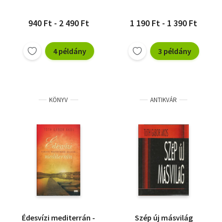
940 Ft - 2 490 Ft
1 190 Ft - 1 390 Ft
4 példány
3 példány
KÖNYV
ANTIKVÁR
Édesvízi mediterrán -
Szép új másvilág