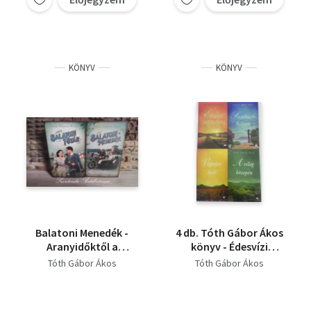
KÖNYV
KÖNYV
Balatoni Menedék -
4 db. Tóth Gábor Ákos
Aranyidőktől a
könyv - Édesvízi
vaskorig + Balatoni
mediterrán -
Tóth Gábor Ákos
Tóth Gábor Ákos
Futár - Millenium,
Szerelmem Balaton -
Füred, Szerelem (2mű)
Végtelen nyár - A világ
közepén 📚