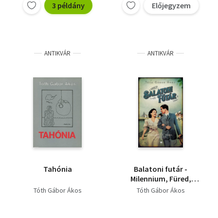
3 példány
Előjegyzem
ANTIKVÁR
ANTIKVÁR
Tahónia
Balatoni futár -
Milennium, Füred,
szerelem
Tóth Gábor Ákos
Tóth Gábor Ákos