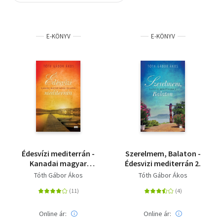
Szótár, nyelvkönyv
E-KÖNYV
E-KÖNYV
Tankönyv, segédkönyv
Társadalomtudomány
Természettudomány
Történelem
Vallás
Édesvízi mediterrán -
Szerelmem, Balaton -
Kanadai magyar
Édesvizi mediterrán 2.
menni Balaton…
Tóth Gábor Ákos
Tóth Gábor Ákos
Online ár:
Online ár: