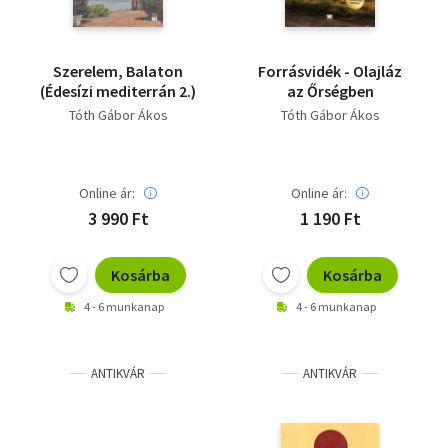
Szerelem, Balaton
Forrásvidék - Olajláz
(Édesízi mediterrán 2.)
az Őrségben
Tóth Gábor Ákos
Tóth Gábor Ákos
Online ár:
Online ár:
3 990 Ft
1 190 Ft
Kosárba
Kosárba
4 - 6 munkanap
4 - 6 munkanap
ANTIKVÁR
ANTIKVÁR