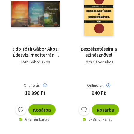
3 db Tóth Gábor Ákos:
Beszélgetéseim a
Édesvízi mediterrán +
színésznővel
Szerelmem, Balaton +
Tóth Gábor Ákos
Tóth Gábor Ákos
Mindörökké Balaton
Online ár:
Online ár:
19 990 Ft
940 Ft
Kosárba
Kosárba
6 - 8 munkanap
6 - 8 munkanap