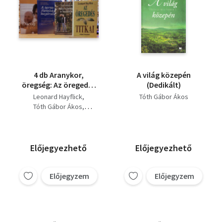
4 db Aranykor,
A világ közepén
öregség: Az öregedés
(Dedikált)
titkai + Nézz szembe a
Leonard Hayflick
Tóth Gábor Ákos
koroddal! + A tartós
Tóth Gábor Ákos
fiatalság megőrzése +
Klaus Oberbeil - Ulla Rahn-
Dacolj az éveiddel!
Huber
Dr. Miriam Stoppard
Előjegyezhető
Előjegyezhető
Előjegyzem
Előjegyzem