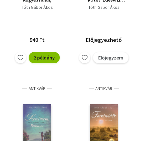
mediterrán - Kanadai
Tóth Gábor Ákos
Tóth Gábor Ákos
magyar menni
Balaton), Édesvízi
mediterrán 4. -
Végtelen nyár
940 Ft
Előjegyezhető
2 példány
Előjegyzem
ANTIKVÁR
ANTIKVÁR