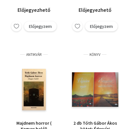
Előjegyezhető
Előjegyezhető
Előjegyzem
Előjegyzem
ANTIKVÁR
KÖNYV
Majdnem horror (
2 db Tóth Gábor Ákos
Kegyes halál)
kötet: Édesvízi