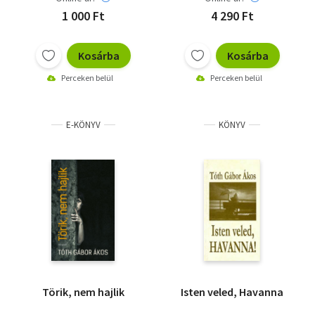
1 000 Ft
4 290 Ft
Kosárba
Kosárba
Perceken belül
Perceken belül
E-KÖNYV
KÖNYV
Törik, nem hajlik
Isten veled, Havanna