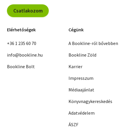
Csatlakozom
Elérhetőségek
Cégünk
+36 1 235 60 70
A Bookline-ról bővebben
info@bookline.hu
Bookline Zöld
Bookline Bolt
Karrier
Impresszum
Médiaajánlat
Könyvnagykereskedés
Adatvédelem
ÁSZF