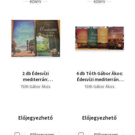
KÖNYV
KÖNYV
2 db Édesvízi
4 db Tóth Gábor Ákos:
mediterrán:
Édesvízi mediterrán +
Szerelmem, Balaton
A világ közepén +
Tóth Gábor Ákos
Tóth Gábor Ákos
(2.) + Mindörökké
Végtelen nyár +
Balaton (5.)
Forrásvidék
Előjegyezhető
Előjegyezhető
Előjegyzem
Előjegyzem