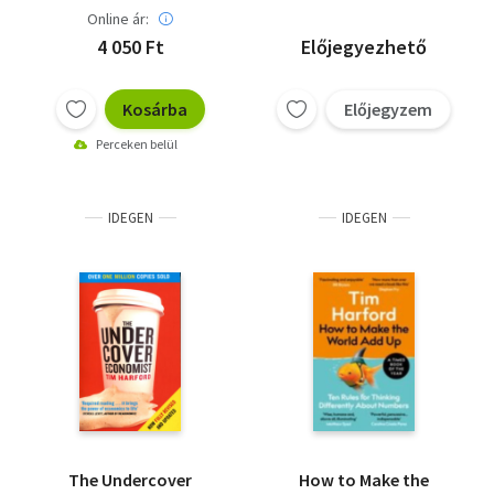
Online ár:
4 050 Ft
Előjegyezhető
Kosárba
Előjegyzem
Perceken belül
IDEGEN
IDEGEN
The Undercover
How to Make the