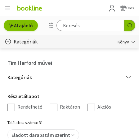
Üres
AI ajánló
Kategóriák
Könyv
Életmód, egészség
Tim Harford művei
Erotika
Kategória
Kategóriák
Gyermek- és ifjúsági
szűrés
Készletállapot
Készletállapot
Hobbi, szabadidő
szűrés
Rendelhető
Raktáron
Akciós
Irodalom
Találatok száma: 31
Művészet
Eladott darabszám szerint
Szakkönyv