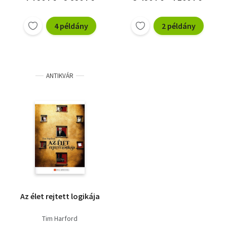
4 példány
2 példány
ANTIKVÁR
Az élet rejtett logikája
Tim Harford