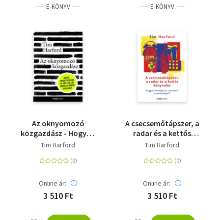
E-KÖNYV
E-KÖNYV
Az oknyomozó
A csecsemőtápszer, a
közgazdász - Hogyan
radar és a kettős
virágoztathatjuk fel
könyvelés - Hogyan
Tim Harford
Tim Harford
vagy tehetjük tönkre
formálja az innováció
egy ország
a gazdaságot?
gazdaságát
Online ár:
Online ár:
3 510 Ft
3 510 Ft