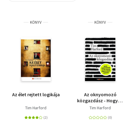
Szótár, nyelvkönyv
KÖNYV
KÖNYV
Tankönyv, segédkönyv
Társadalomtudomány
Természettudomány
Történelem
Vallás
Az élet rejtett logikája
Az oknyomozó
közgazdász - Hogyan
virágoztathatjuk fel
Tim Harford
Tim Harford
vagy tehetjük tönkre
egy ország
gazdaságát