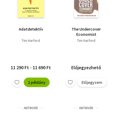
Adatdetektív
The Undercover
Economist
Tim Harford
Tim Harford
11 290 Ft - 11 690 Ft
Előjegyezhető
2 példány
Előjegyzem
ANTIKVÁR
ANTIKVÁR