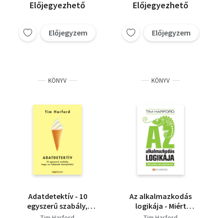
Előjegyezhető
Előjegyezhető
Előjegyzem
Előjegyzem
KÖNYV
KÖNYV
Adatdetektív - 10
Az alkalmazkodás
egyszerű szabály,
logikája - Miért
hogy ne tudjanak
kezdődik a siker
Tim Harford
Tim Harford