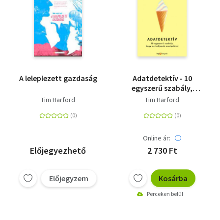
A leleplezett gazdaság
Adatdetektív - 10
egyszerű szabály,
hogy ne tudjanak
Tim Harford
Tim Harford
manipulálni
Online ár:
Előjegyezhető
2 730 Ft
Előjegyzem
Kosárba
Perceken belül