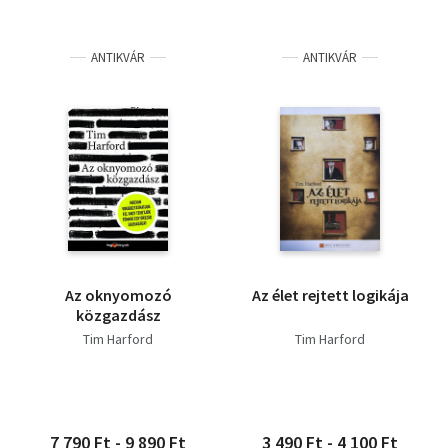
ANTIKVÁR
ANTIKVÁR
Az oknyomozó
Az élet rejtett logikája
közgazdász
Tim Harford
Tim Harford
7 790 Ft - 9 890 Ft
3 490 Ft - 4 100 Ft