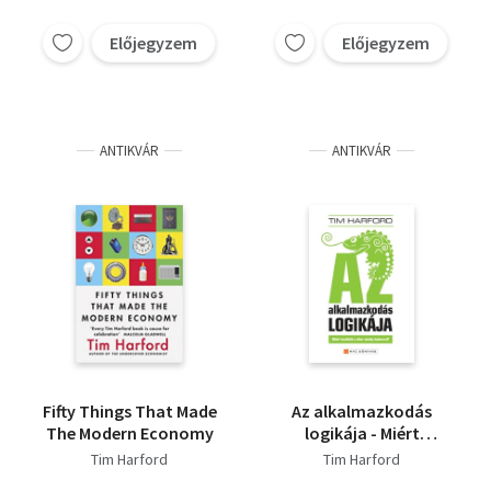
Előjegyzem
Előjegyzem
ANTIKVÁR
ANTIKVÁR
Fifty Things That Made
Az alkalmazkodás
The Modern Economy
logikája - Miért
kezdődik a siker
Tim Harford
Tim Harford
mindig kudarccal?