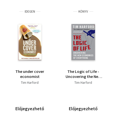
IDEGEN
KÖNYV
The under cover
The Logic of Life -
economist
Uncovering the New
Economics of
Tim Harford
Tim Harford
Everything
Előjegyezhető
Előjegyezhető