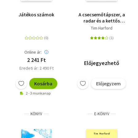
Játékos számok
A csecsemőtápszer, a
radar és a kettős
könyvelés - Hogyan
Tim Harford
formálja az innováció
a gazdaságot?
Online ár:
2 241 Ft
Előjegyezhető
Eredeti ár: 2 490 Ft
Kosárba
Előjegyzem
2 - 3 munkanap
KÖNYV
E-KÖNYV