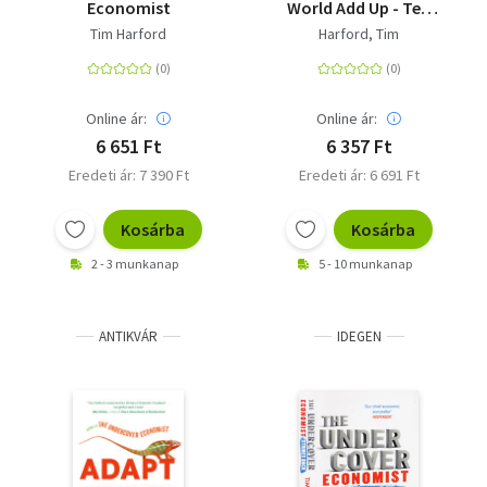
Economist
World Add Up - Ten
Rules for Thinking
Tim Harford
Harford, Tim
Differently About
Numbers
Online ár:
Online ár:
6 651 Ft
6 357 Ft
Eredeti ár: 7 390 Ft
Eredeti ár: 6 691 Ft
Kosárba
Kosárba
2 - 3 munkanap
5 - 10 munkanap
ANTIKVÁR
IDEGEN