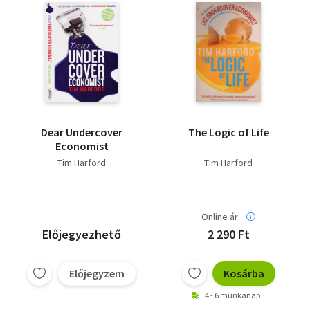
Dear Undercover
The Logic of Life
Economist
Tim Harford
Tim Harford
Online ár:
Előjegyezhető
2 290 Ft
Előjegyzem
Kosárba
4 - 6 munkanap