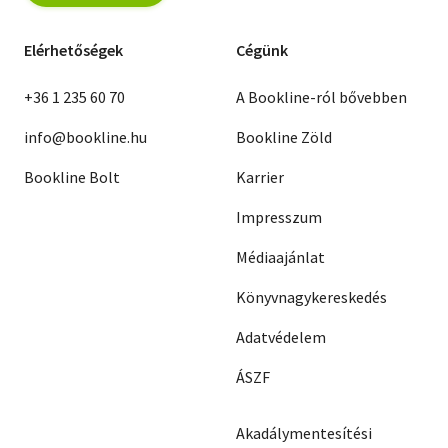
Elérhetőségek
Cégünk
+36 1 235 60 70
A Bookline-ról bővebben
info@bookline.hu
Bookline Zöld
Bookline Bolt
Karrier
Impresszum
Médiaajánlat
Könyvnagykereskedés
Adatvédelem
ÁSZF
Akadálymentesítési