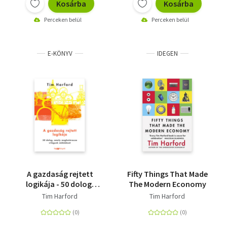
Kosárba
Kosárba
Perceken belül
Perceken belül
E-KÖNYV
IDEGEN
A gazdaság rejtett
Fifty Things That Made
logikája - 50 dolog,
The Modern Economy
amely meghatározza
Tim Harford
Tim Harford
világunk működését