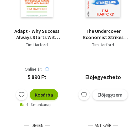
Adapt - Why Success
The Undercover
Always Starts With
Economist Strikes
Failure
Back - How to Run - or
Tim Harford
Tim Harford
Ruin - an Economy
Online ár:
5 890 Ft
Előjegyezhető
Kosárba
Előjegyzem
4 - 6 munkanap
IDEGEN
ANTIKVÁR