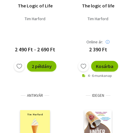
The Logic of Life
The logic of life
Tim Harford
Tim Harford
Online ár:
2 490 Ft - 2 690 Ft
2 390 Ft
2 példány
Kosárba
4 - 6 munkanap
ANTIKVÁR
IDEGEN