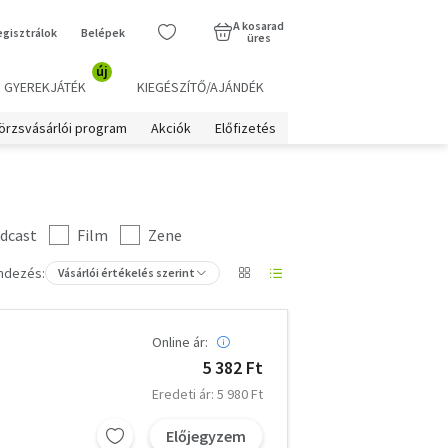
A kosarad
egisztrálok
Belépek
üres
új
GYEREKJÁTÉK
KIEGÉSZÍTŐ/AJÁNDÉK
örzsvásárlói program
Akciók
Előfizetés
dcast
Film
Zene
ndezés:
Vásárlói értékelés szerint
Online ár:
5 382 Ft
Eredeti ár: 5 980 Ft
Előjegyzem