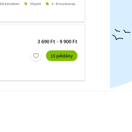
ítói készleten
59 pont
6 - 8 munkanap
3 690 Ft - 9 900 Ft
15 példány