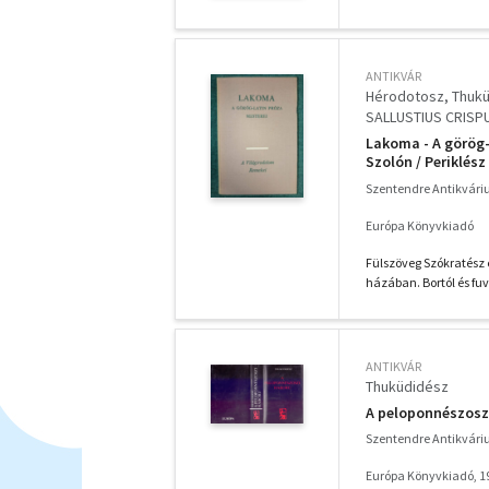
ANTIKVÁR
Hérodotosz
Thuk
SALLUSTIUS CRISP
Lakoma - A görög-
Szolón / Periklés
temetésén / Lakom
Szentendre Antikvár
Catilina összeeskü
Európa Könyvkiadó
Fülszöveg Szókratész 
házában. Bortól és fu
ANTIKVÁR
Thuküdidész
A peloponnészoszi
Szentendre Antikvár
Európa Könyvkiadó, 1