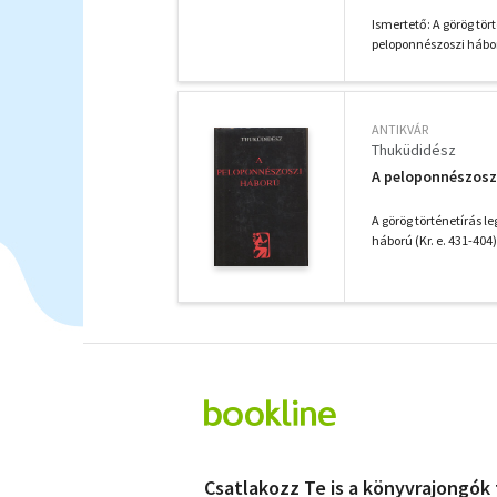
Ismertető: A görög tö
peloponnészoszi háború 
ANTIKVÁR
Thuküdidész
A peloponnészosz
A görög történetírás 
háború (Kr. e. 431-404) 
Csatlakozz Te is a könyvrajongók