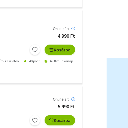
Online ár:
4 990 Ft
Kosárba
ítói készleten
49 pont
6 - 8 munkanap
Online ár:
5 990 Ft
Kosárba