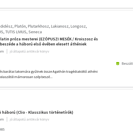
üdidész
Platón
Plutarkhosz
Lukianosz
Longosz
US
TUTIS LIVIUS
Seneca
latin próza mesterei (EZÓPUSZI MESÉK / Kroiszosz és
z beszéde a háború első évében elesett áthéniek
a / Alexandrosz / A tragikus Zeusz / Daphnisz és Chloé /
ium
jó állapotú antikvár könyv
vése / áték az isteni...)
Beszáll
és barátai lakomára gyűlnek össze Agathón tragédiaköltő athéni
volaszótól mámorosan szép beszé...
 háború (Clio - Klasszikus történetírók)
ium
jó állapotú antikvár könyv
985