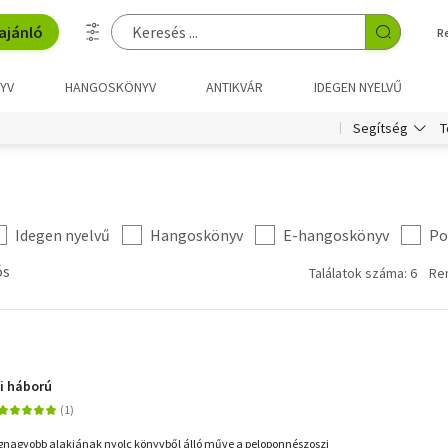
ajánló
R
YV
HANGOSKÖNYV
ANTIKVÁR
IDEGEN NYELVŰ
T
Segítség
Idegen nyelvű
Hangoskönyv
E-hangoskönyv
Po
ós
Találatok száma: 6
Re
i háború
legnagyobb alakjának nyolc könyvből álló műve a peloponnészoszi