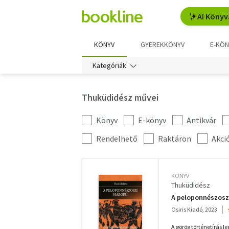
AI Könyv
KÖNYV
GYEREKKÖNYV
E-KÖN
Kategóriák
Thuküdidész művei
Könyv
E-könyv
Antikvár
Kategória
szűrés
További
Rendelhető
Raktáron
Akci
szűrők
KÖNYV
Thuküdidész
A peloponnészosz
Osiris Kiadó, 2023
A görög történetírás 