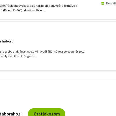
Beszáll
rténetírás legnagyobb alakjának nyolc könyvből álló műve a
(Kr. e. 431-404) lefolyását Kr. e....
i háború
legnagyobb alakjának nyolc könyvből álló műve a peloponnészoszi
lefolyását Kr. e. 410-ig ism...
További
szűrők
Csatlakozom
 táborához!