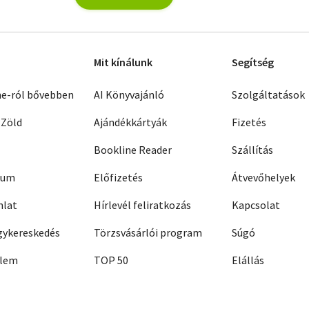
Mit kínálunk
Segítség
ne-ról bővebben
AI Könyvajánló
Szolgáltatások
 Zöld
Ajándékkártyák
Fizetés
Bookline Reader
Szállítás
zum
Előfizetés
Átvevőhelyek
nlat
Hírlevél feliratkozás
Kapcsolat
ykereskedés
Törzsvásárlói program
Súgó
elem
TOP 50
Elállás