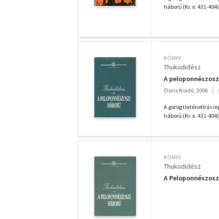
háború (Kr. e. 431-404) 
KÖNYV
Thuküdidész
A peloponnészosz
Osiris Kiadó, 2006
A görög történetírás 
háború (Kr. e. 431-404) 
KÖNYV
Thuküdidész
A Peloponnészosz