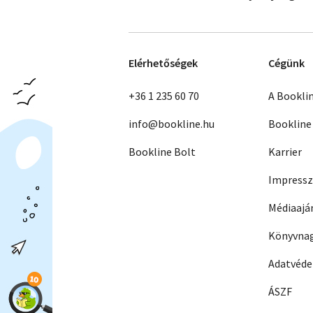
Elérhetőségek
Cégünk
+36 1 235 60 70
A Bookli
info@bookline.hu
Bookline
Bookline Bolt
Karrier
Impress
Médiaajá
Könyvnag
Adatvéd
ÁSZF