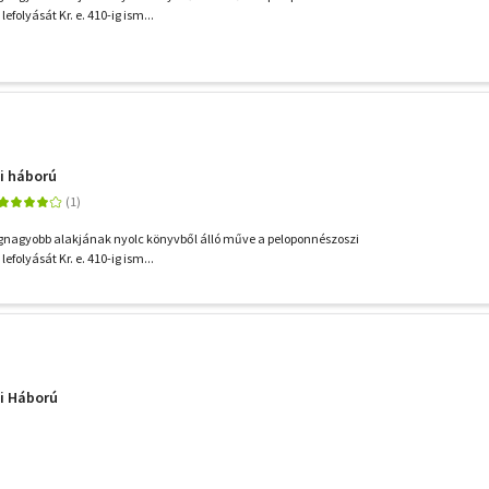
lefolyását Kr. e. 410-ig ism...
i háború
legnagyobb alakjának nyolc könyvből álló műve a peloponnészoszi
lefolyását Kr. e. 410-ig ism...
i Háború