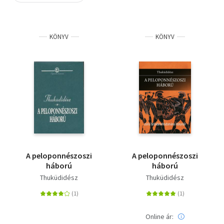
Szótár, nyelvkönyv
KÖNYV
KÖNYV
Tankönyv, segédkönyv
Társadalomtudomány
Természettudomány
Történelem
Vallás
A peloponnészoszi
A peloponnészoszi
háború
háború
Thuküdidész
Thuküdidész
Online ár: