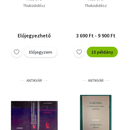
Thuküdidész
Thuküdidész
Előjegyezhető
3 690 Ft - 9 900 Ft
Előjegyzem
15 példány
ANTIKVÁR
ANTIKVÁR