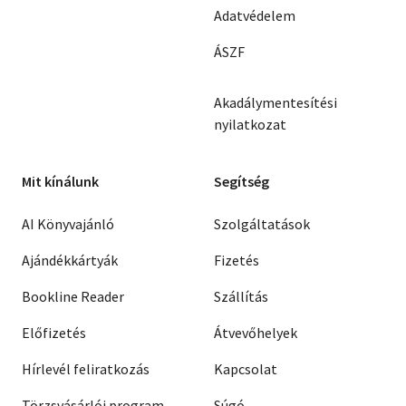
Adatvédelem
ÁSZF
Akadálymentesítési
nyilatkozat
Mit kínálunk
Segítség
AI Könyvajánló
Szolgáltatások
Ajándékkártyák
Fizetés
Bookline Reader
Szállítás
Előfizetés
Átvevőhelyek
Hírlevél feliratkozás
Kapcsolat
Törzsvásárlói program
Súgó