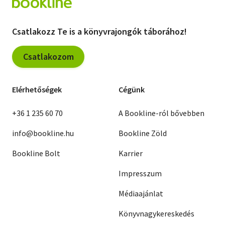
Csatlakozz Te is a könyvrajongók táborához!
Csatlakozom
Elérhetőségek
Cégünk
+36 1 235 60 70
A Bookline-ról bővebben
info@bookline.hu
Bookline Zöld
Bookline Bolt
Karrier
Impresszum
Médiaajánlat
Könyvnagykereskedés