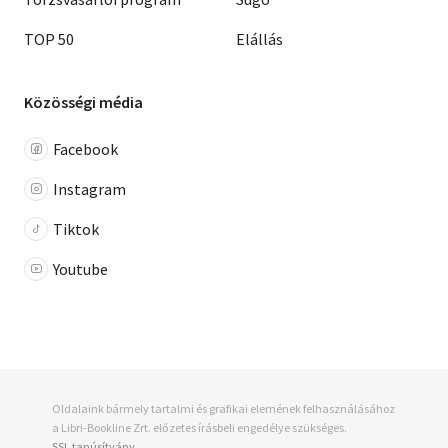
TOP 50
Elállás
Közösségi média
Facebook
Instagram
Tiktok
Youtube
Oldalaink bármely tartalmi és grafikai elemének felhasználásához
a Libri-Bookline Zrt. előzetes írásbeli engedélye szükséges.
SSL tanúsítvány