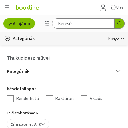
Üres
AI ajánló
Kategóriák
Könyv
Életmód, egészség
Thuküdidész művei
Erotika
Kategória
Kategóriák
Gyermek- és ifjúsági
szűrés
Készletállapot
Készletállapot
Hobbi, szabadidő
szűrés
Rendelhető
Raktáron
Akciós
Irodalom
Találatok száma: 6
Művészet
Cím szerint A-Z
Szakkönyv