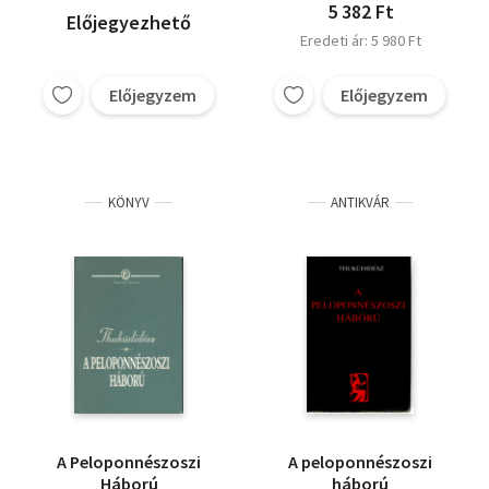
5 382 Ft
Előjegyezhető
Eredeti ár: 5 980 Ft
Előjegyzem
Előjegyzem
KÖNYV
ANTIKVÁR
A Peloponnészoszi
A peloponnészoszi
Háború
háború