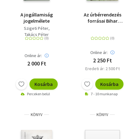
A jogállamiság
Az úrbérrendezés
jogelmélete
forrásai Bihar
vármegyében II. - A
Szigeti Péter
szalontai és a váradi
Takács Péter
járás
Online ár:
Online ár:
2 250 Ft
2 000 Ft
Eredeti ár: 2 500 Ft
Kosárba
Kosárba
Perceken belül
7 - 10 munkanap
KÖNYV
KÖNYV