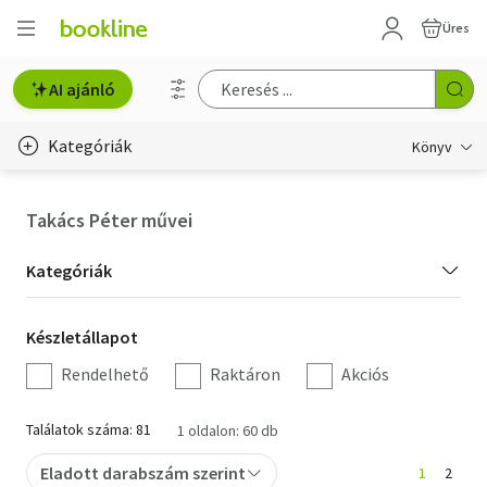
Üres
AI ajánló
Kategóriák
Könyv
Életmód, egészség
Takács Péter művei
Erotika
Kategória
Kategóriák
Gyermek- és ifjúsági
szűrés
Készletállapot
Készletállapot
Hobbi, szabadidő
szűrés
Rendelhető
Raktáron
Akciós
Irodalom
Találatok száma: 81
1 oldalon: 60 db
Művészet
Eladott darabszám szerint
1
2
Szakkönyv