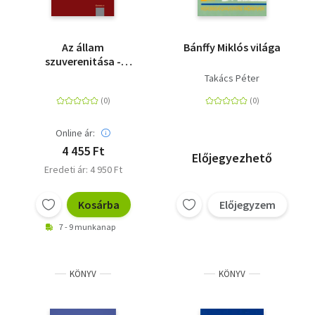
Az állam
Bánffy Miklós világa
szuverenitása -
Eszmény és/vagy
Takács Péter
valóság
Online ár:
4 455 Ft
Előjegyezhető
Eredeti ár: 4 950 Ft
Kosárba
Előjegyzem
7 - 9 munkanap
KÖNYV
KÖNYV