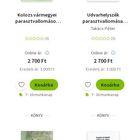
Kolozs vármegyei
Udvarhelyszék
parasztvallomások
parasztvallomásai
1820-ból. I.
1820-ból
Takács Péter
Online ár:
Online ár:
2 700 Ft
2 700 Ft
Eredeti ár: 3 000 Ft
Eredeti ár: 3 000 Ft
Kosárba
Kosárba
7 - 10 munkanap
7 - 10 munkanap
KÖNYV
KÖNYV