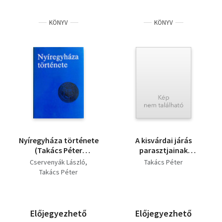
KÖNYV
KÖNYV
Nyíregyháza története
A kisvárdai járás
(Takács Péter
parasztjainak
dedikációjával)
vallomásai 1772-ből
Cservenyák László
Takács Péter
Takács Péter
Előjegyezhető
Előjegyezhető