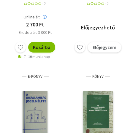
2/B.
Online ár:
2 700 Ft
Előjegyezhető
Eredeti ár: 3 000 Ft
Kosárba
Előjegyzem
7 - 10 munkanap
E-KÖNYV
KÖNYV