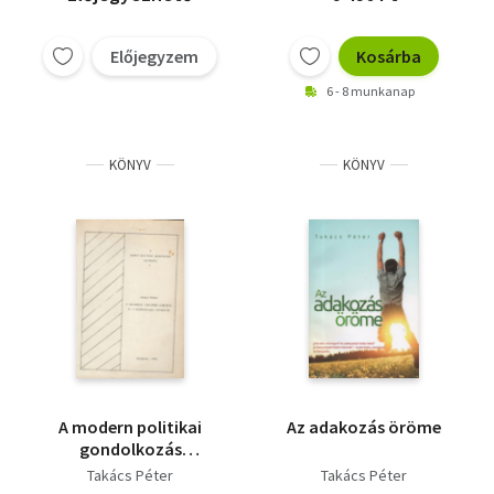
Előjegyzem
Kosárba
6 - 8 munkanap
KÖNYV
KÖNYV
A modern politikai
Az adakozás öröme
gondolkozás
története I. Takács
Takács Péter
Takács Péter
éter : A társadalmi