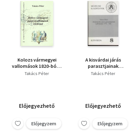
Kolozs vármegyei
A kisvárdai járás
vallomások 1820-ból I-
parasztjainak
II. (Források Erdély
vallomásai 1772-ből
Takács Péter
Takács Péter
történetéhez 6/A, 6/B)
(dedikált)
Előjegyezhető
Előjegyezhető
Előjegyzem
Előjegyzem