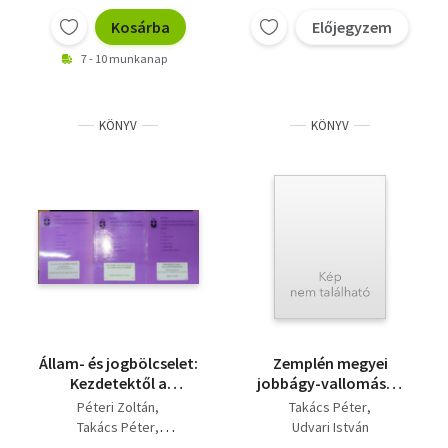
Kosárba
Előjegyzem
7 - 10 munkanap
KÖNYV
KÖNYV
Állam- és jogbölcselet:
Zemplén megyei
Kezdetektől a
jobbágy-vallomások
felvilágosodásig +
az úrbérrendezés
Péteri Zoltán
Takács Péter
Előadások a XIX. és XX.
korából 3.
Takács Péter
Udvari István
század
Horkay Hörcher Ferenc