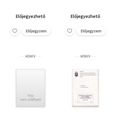
állambölcselete
köréből +
Természetjog -
Előjegyezhető
Előjegyezhető
Államtudomány:
Eszmetörténeti,
rendszer- és
Előjegyzem
Előjegyzem
módszertani alapok (3
kötet)
KÖNYV
KÖNYV