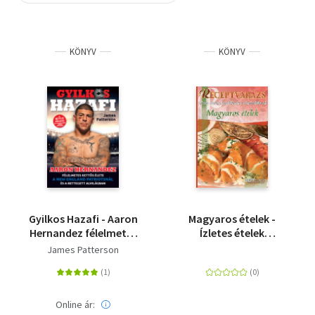
Szótár, nyelvkönyv
KÖNYV
KÖNYV
Tankönyv, segédkönyv
Társadalomtudomány
Természettudomány
Történelem
Vallás
Gyilkos Hazafi - Aaron
Magyaros ételek -
Hernandez félelmetes
Ízletes ételek
kettős élete
kezdőknek és
James Patterson
haladóknak
Online ár: