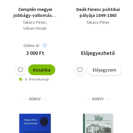
Zemplén megyei
Deák Ferenc politikai
jobbágy-vallomások
pályája 1849-1865
az úrbérrendezés
Takács Péter
Takács Péter
korából II.
Udvari IStván
Online ár:
3 000 Ft
Előjegyezhető
Kosárba
Előjegyzem
6 - 8 munkanap
KÖNYV
KÖNYV