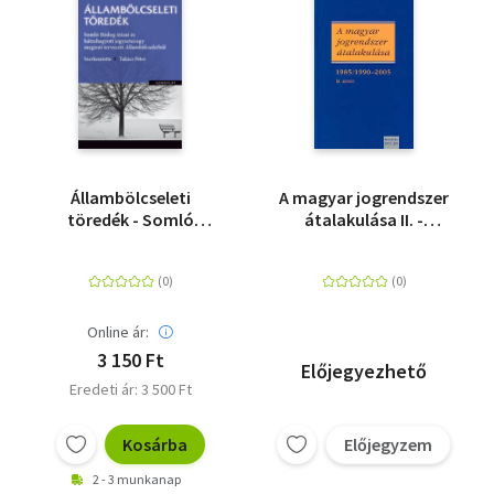
Állambölcseleti
A magyar jogrendszer
töredék - Somló
átalakulása II. -
Bódog írásai és
1985/1990-2005
hátrahagyott
jegyzetei egy megírni
tervezett
Állambölcseletből
Online ár:
3 150 Ft
Előjegyezhető
Eredeti ár: 3 500 Ft
Kosárba
Előjegyzem
2 - 3 munkanap