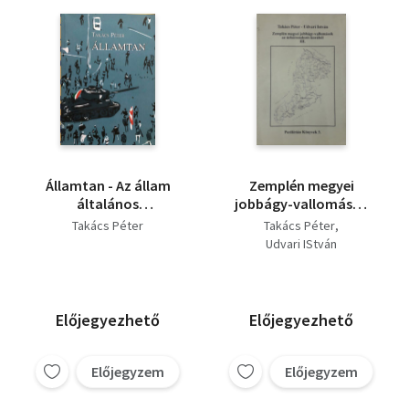
Államtan - Az állam
Zemplén megyei
általános
jobbágy-vallomások
sajátosságai
az úrbérrendezés
Takács Péter
Takács Péter
korából III.
Udvari IStván
Előjegyezhető
Előjegyezhető
Előjegyzem
Előjegyzem