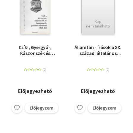
Csík-, Gyergyó-,
Államtan - Írások a XX.
Kászonszék és
századi általános
Aranyosszék
államtudomány
parasztvallomásai
köréből
1820-ból - Források
Erdély Történetéhez 4.
Előjegyezhető
Előjegyezhető
Előjegyzem
Előjegyzem