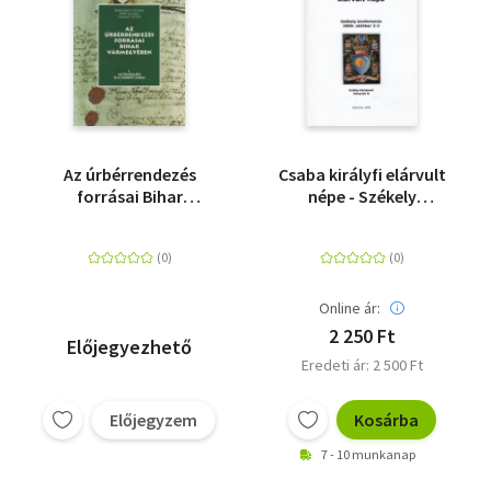
Az úrbérrendezés
Csaba királyfi elárvult
forrásai Bihar
népe - Székely
vármegyében I.
konferencia, 2009.
október 2-3.
Online ár:
2 250 Ft
Előjegyezhető
Eredeti ár: 2 500 Ft
Előjegyzem
Kosárba
7 - 10 munkanap