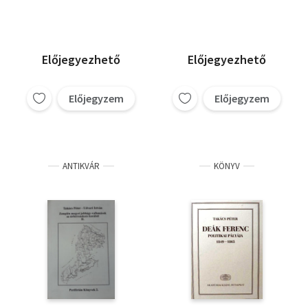
szerződés elméletei és
a természetjogi
koncepciók
Előjegyezhető
Előjegyezhető
Előjegyzem
Előjegyzem
ANTIKVÁR
KÖNYV