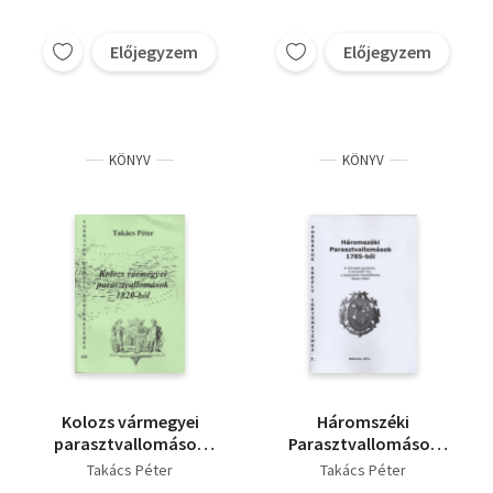
Előjegyzem
Előjegyzem
KÖNYV
KÖNYV
Kolozs vármegyei
Háromszéki
parasztvallomások
Parasztvallomások
1820-ból II.
1785-ből
Takács Péter
Takács Péter