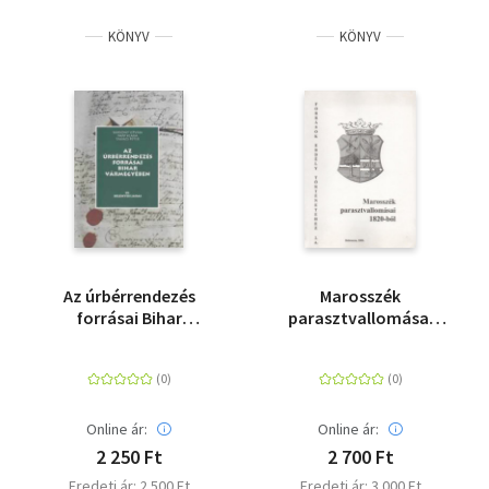
KÖNYV
KÖNYV
Az úrbérrendezés
Marosszék
forrásai Bihar
parasztvallomásai
vármegyében III. - A
1820-ból I. - Források
Belényesi járás
Erdély Történetéhez
2/A.
Online ár:
Online ár:
2 250 Ft
2 700 Ft
Eredeti ár: 2 500 Ft
Eredeti ár: 3 000 Ft