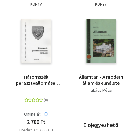
KÖNYV
KÖNYV
Háromszék
Államtan - A modern
parasztvallomásai
állam és elmélete
1820-ból - Források
Takács Péter
Erdély Történetéhez 3.
Online ár:
2 700 Ft
Előjegyezhető
Eredeti ár: 3 000 Ft