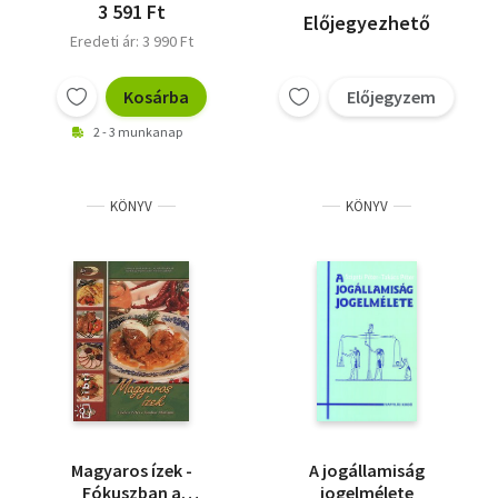
3 591 Ft
Előjegyezhető
Eredeti ár: 3 990 Ft
Kosárba
Előjegyzem
2 - 3 munkanap
KÖNYV
KÖNYV
Magyaros ízek -
A jogállamiság
Fókuszban a
jogelmélete