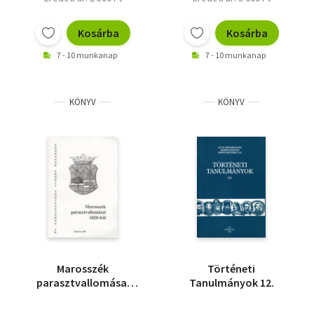
Kosárba
Kosárba
7 - 10 munkanap
7 - 10 munkanap
KÖNYV
KÖNYV
Marosszék
Történeti
parasztvallomásai
Tanulmányok 12.
1820-ból II. - Források
Erdély Történetéhez