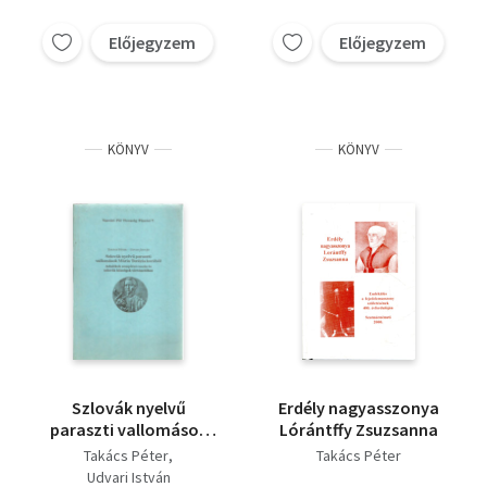
Előjegyzem
Előjegyzem
KÖNYV
KÖNYV
Szlovák nyelvű
Erdély nagyasszonya
paraszti vallomások
Lórántffy Zsuzsanna
Mária Terézia korából
Takács Péter
Takács Péter
Udvari István