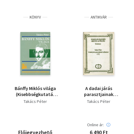
KÖNYV
ANTIKVÁR
Bánffy Miklós világa
A dadai járás
(Kisebbségkutatás
parasztjainak
Könyvek)
vallomásai 1772
Takács Péter
Takács Péter
Online ár:
Előjegyezhető
6 490 Ft