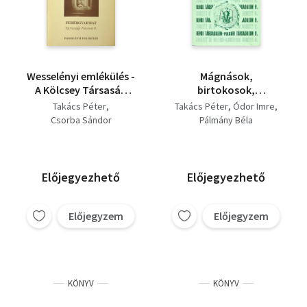
Wesselényi emlékülés -
Mágnások,
A Kölcsey Társaság
birtokosok,
Füzetei 8.
címerlevelesek (Rendi
Takács Péter
Takács Péter
Ódor Imre
társ. - polgári társ. 9.)
Csorba Sándor
Pálmány Béla
Előjegyezhető
Előjegyezhető
Előjegyzem
Előjegyzem
KÖNYV
KÖNYV