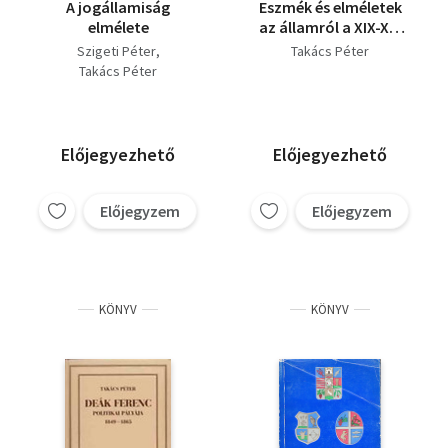
A jogállamiság
Eszmék és elméletek
elmélete
az államról a XIX-XX.
században V/1
Szigeti Péter
Takács Péter
Takács Péter
Előjegyezhető
Előjegyezhető
Előjegyzem
Előjegyzem
KÖNYV
KÖNYV