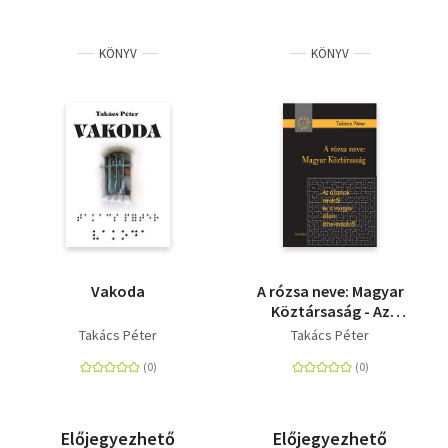
KÖNYV
KÖNYV
Vakoda
A rózsa neve: Magyar
Köztársaság - Az
államok nevéről és a
Takács Péter
Takács Péter
magyar állam
átnevezéséről
Előjegyezhető
Előjegyezhető