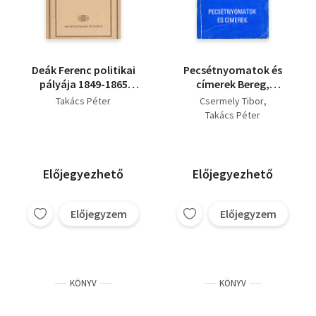
Deák Ferenc politikai
Pecsétnyomatok és
pályája 1849-1865
címerek Bereg,
(dedikált)
Szabolcs és Szatmár
Takács Péter
Csermely Tibor
megye településeiből
Takács Péter
(dedikált)
Előjegyezhető
Előjegyezhető
Előjegyzem
Előjegyzem
KÖNYV
KÖNYV