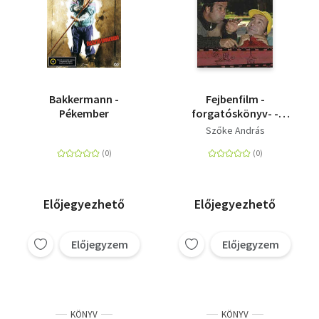
Bakkermann -
Fejbenfilm -
Pékember
forgatóskönyv- -
Forgatóskönyv
Szőke András
Előjegyezhető
Előjegyezhető
Előjegyzem
Előjegyzem
KÖNYV
KÖNYV