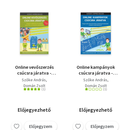
Online vevőszerzés
Online kampányok
csúcsra járatva -
csúcsra járatva -
Hogyan alakítsd a
Hogyan építs rekord
Szőke András
Szőke András
honlapod automata
bevételű marketing
Domán Zsolt
Domán Zsolt
vevőszerző gépezetté?
kampányokat a
bizalom erejét
kiaknázva?
Előjegyezhető
Előjegyezhető
Előjegyzem
Előjegyzem