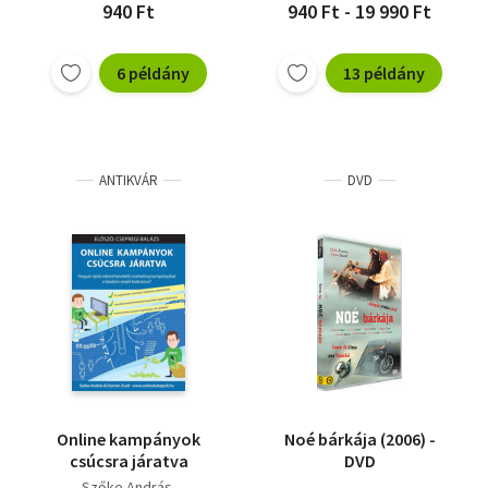
940 Ft
940 Ft - 19 990 Ft
6 példány
13 példány
ANTIKVÁR
DVD
Online kampányok
Noé bárkája (2006) -
csúcsra járatva
DVD
Szőke András