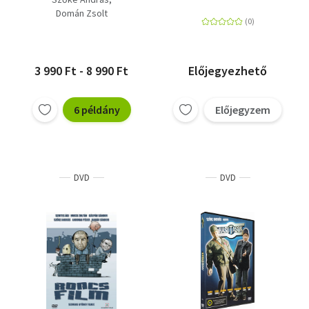
Domán Zsolt
3 990 Ft - 8 990 Ft
Előjegyezhető
6 példány
Előjegyzem
DVD
DVD