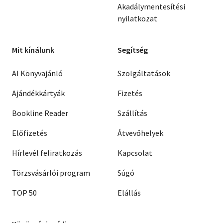
Akadálymentesítési
nyilatkozat
Mit kínálunk
Segítség
AI Könyvajánló
Szolgáltatások
Ajándékkártyák
Fizetés
Bookline Reader
Szállítás
Előfizetés
Átvevőhelyek
Hírlevél feliratkozás
Kapcsolat
Törzsvásárlói program
Súgó
TOP 50
Elállás