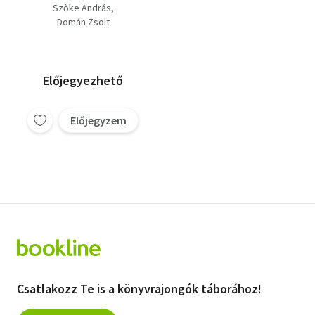
Hogyan alakítsd a
Szőke András
honlapod automata
Domán Zsolt
vevőszerző gépezetté
Előjegyezhető
Előjegyzem
Csatlakozz Te is a könyvrajongók táborához!