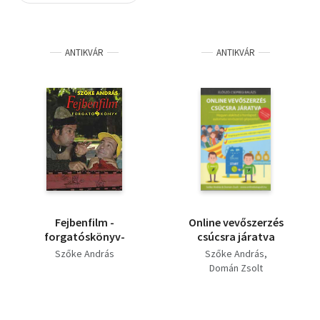
Szótár, nyelvkönyv
ANTIKVÁR
ANTIKVÁR
Tankönyv, segédkönyv
Társadalomtudomány
Természettudomány
Történelem
Vallás
Fejbenfilm -
Online vevőszerzés
forgatóskönyv-
csúcsra járatva
Szőke András
Szőke András
Domán Zsolt