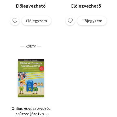
Istvánné Péczi Ernőné
Előjegyezhető
Előjegyezhető
Suara Róbert
Szőke András
Előjegyzem
Előjegyzem
KÖNYV
Online vevőszervezés
csúcsra járatva -