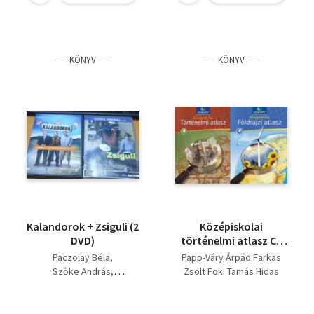
KÖNYV
KÖNYV
Kalandorok + Zsiguli (2
Középiskolai
DVD)
történelmi atlasz CR
0082 + Középiskolai
Paczolay Béla
Papp-Váry Árpád Farkas
földrajzi atlasz CR-
Szőke András
Zsolt Foki Tamás Hidas
0032 ( 2 kötet )
Rudolf Péter
Gábor Kereszty Péter
Gáspár Sándor
Kutassy Ilona (szerk.)
Miklósi László Neményi