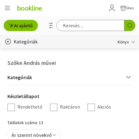
Üres
AI ajánló
Kategóriák
Könyv
Életmód, egészség
Szőke András művei
Erotika
Kategória
Kategóriák
Gyermek- és ifjúsági
szűrés
Készletállapot
Készletállapot
Hobbi, szabadidő
szűrés
Rendelhető
Raktáron
Akciós
Irodalom
Találatok száma: 13
Művészet
Ár szerint növekvő
Szakkönyv