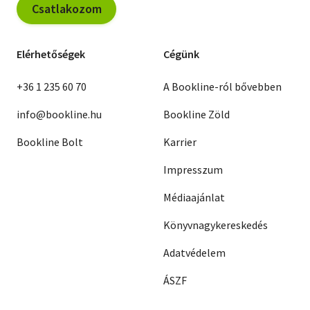
Csatlakozom
Elérhetőségek
Cégünk
+36 1 235 60 70
A Bookline-ról bővebben
info@bookline.hu
Bookline Zöld
Bookline Bolt
Karrier
Impresszum
Médiaajánlat
Könyvnagykereskedés
Adatvédelem
ÁSZF