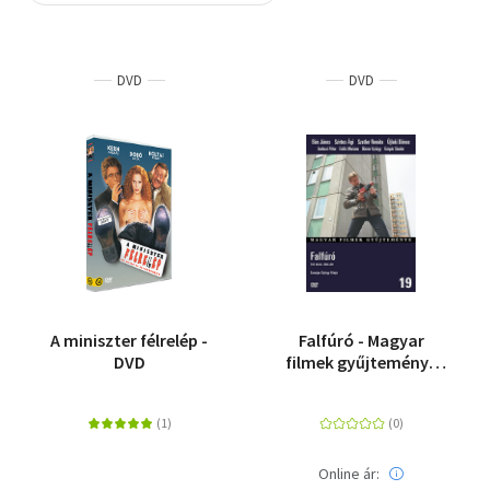
Szótár, nyelvkönyv
DVD
DVD
Tankönyv, segédkönyv
Társadalomtudomány
Természettudomány
Történelem
Vallás
A miniszter félrelép -
Falfúró - Magyar
DVD
filmek gyűjteménye
19.
Online ár: