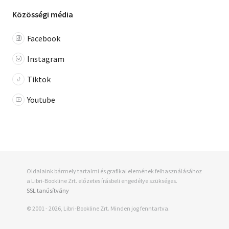
Közösségi média
Facebook
Instagram
Tiktok
Youtube
Oldalaink bármely tartalmi és grafikai elemének felhasználásához
a Libri-Bookline Zrt. előzetes írásbeli engedélye szükséges.
SSL tanúsítvány
© 2001 - 2026, Libri-Bookline Zrt. Minden jog fenntartva.