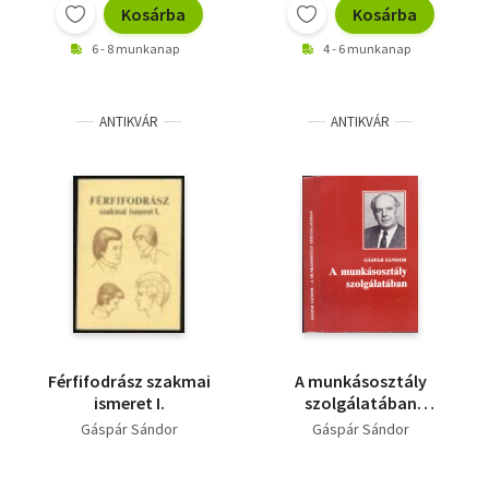
Kosárba
Kosárba
6 - 8 munkanap
4 - 6 munkanap
ANTIKVÁR
ANTIKVÁR
Férfifodrász szakmai
A munkásosztály
ismeret I.
szolgálatában
(Dedikált)
Gáspár Sándor
Gáspár Sándor