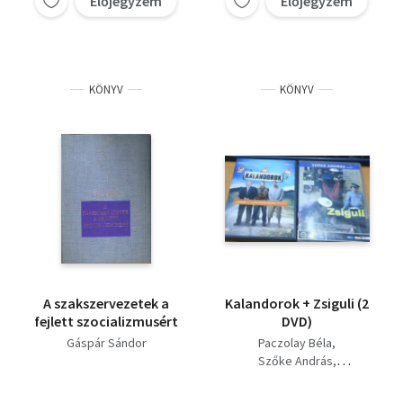
Előjegyzem
Előjegyzem
KÖNYV
KÖNYV
A szakszervezetek a
Kalandorok + Zsiguli (2
fejlett szocializmusért
DVD)
Gáspár Sándor
Paczolay Béla
Szőke András
Rudolf Péter
Gáspár Sándor