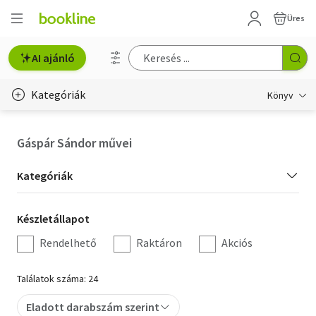
Üres
AI ajánló
Kategóriák
Könyv
Életmód, egészség
Gáspár Sándor művei
Erotika
Kategória
Kategóriák
Gyermek- és ifjúsági
szűrés
Készletállapot
Készletállapot
Hobbi, szabadidő
szűrés
Rendelhető
Raktáron
Akciós
Irodalom
Találatok száma: 24
Művészet
Eladott darabszám szerint
Szakkönyv