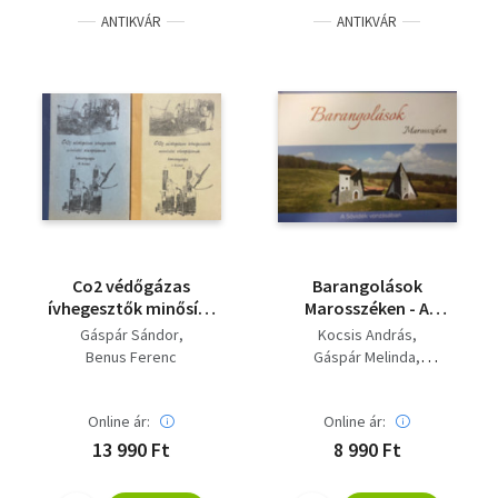
ANTIKVÁR
ANTIKVÁR
Co2 védőgázas
Barangolások
ívhegesztők minősítő
Marosszéken - A
vizsgájának
Sóvidék vonzásában
Gáspár Sándor
Kocsis András
tananyaga I-II. kötet
Benus Ferenc
Gáspár Melinda
Böjthe-Beyer Barna
Kiss Emőke Csilla
Online ár:
Online ár:
Kiss Zoltán Ernő
Dr. Ábrám Zoltán
13 990 Ft
8 990 Ft
Gáspár Sándor