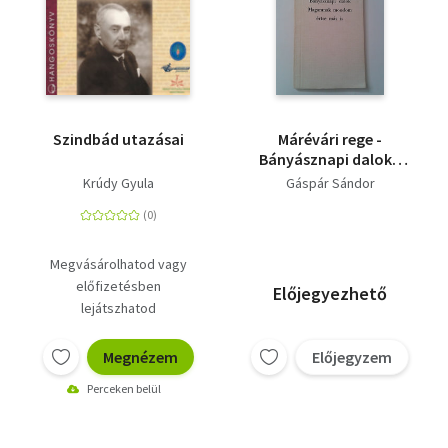
Szindbád utazásai
Márévári rege -
Bányásznapi dalok -
Magamnak mondom
Krúdy Gyula
Gáspár Sándor
értse más is - Dedikált!
Megvásárolhatod vagy
előfizetésben
Előjegyezhető
lejátszhatod
Megnézem
Előjegyzem
Perceken belül