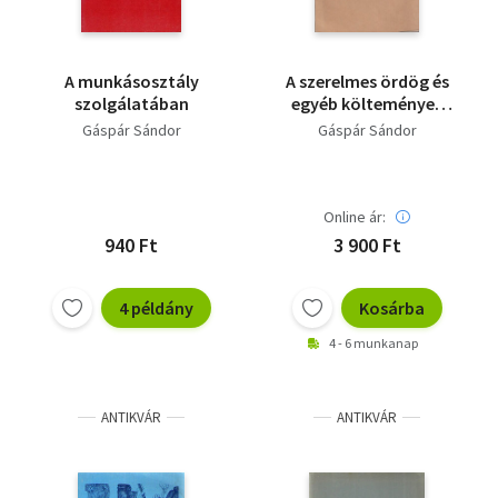
A munkásosztály
A szerelmes ördög és
szolgálatában
egyéb költemények
(számozott, aláírt) -
Gáspár Sándor
Gáspár Sándor
Számozott
Online ár:
940 Ft
3 900 Ft
4 példány
Kosárba
4 - 6 munkanap
ANTIKVÁR
ANTIKVÁR