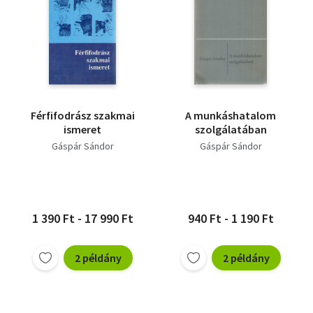
Férfifodrász szakmai
A munkáshatalom
ismeret
szolgálatában
Gáspár Sándor
Gáspár Sándor
1 390 Ft - 17 990 Ft
940 Ft - 1 190 Ft
2 példány
2 példány