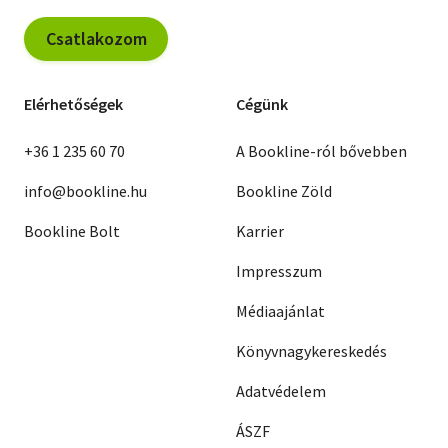
Csatlakozom
Elérhetőségek
Cégünk
+36 1 235 60 70
A Bookline-ról bővebben
info@bookline.hu
Bookline Zöld
Bookline Bolt
Karrier
Impresszum
Médiaajánlat
Könyvnagykereskedés
Adatvédelem
ÁSZF