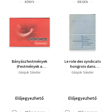
KÖNYV
IDEGEN
Bányászfestmények
Le role des syndicats
(Festmények a
hongrois dans
szénbányászatról)
l'édification du
Gáspár Sándor
Gáspár Sándor
socialisme
Előjegyezhető
Előjegyezhető