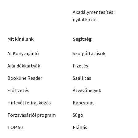
Akadálymentesítési
nyilatkozat
Mit kínálunk
Segítség
AI Könyvajánló
Szolgáltatások
Ajándékkártyák
Fizetés
Bookline Reader
Szállítás
Előfizetés
Átvevőhelyek
Hírlevél feliratkozás
Kapcsolat
Törzsvásárlói program
Súgó
TOP 50
Elállás