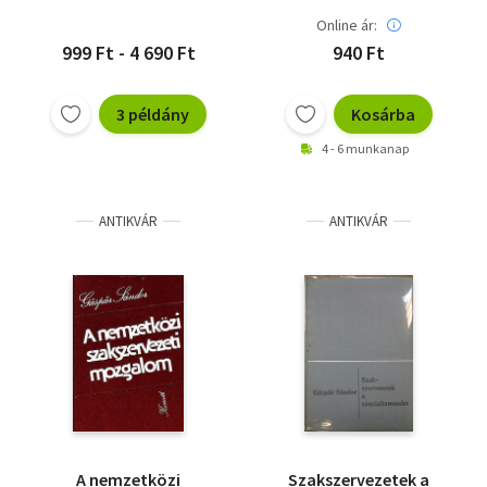
Online ár:
999 Ft - 4 690 Ft
940 Ft
3 példány
Kosárba
4 - 6 munkanap
ANTIKVÁR
ANTIKVÁR
A nemzetközi
Szakszervezetek a