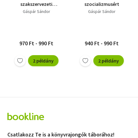
szakszervezeti
szocializmusért
mozgalom
Gáspár Sándor
Gáspár Sándor
970 Ft - 990 Ft
940 Ft - 990 Ft
2 példány
2 példány
Csatlakozz Te is a könyvrajongók táborához!