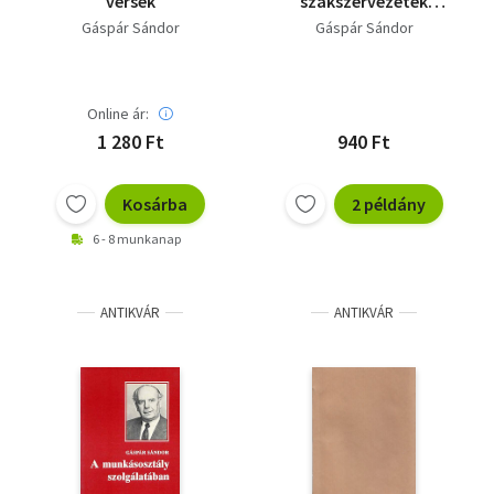
versek
szakszervezetek
szerepe a szocializmus
Gáspár Sándor
Gáspár Sándor
építésében
Online ár:
1 280 Ft
940 Ft
Kosárba
2 példány
6 - 8 munkanap
ANTIKVÁR
ANTIKVÁR