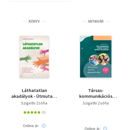
Szótár, nyelvkönyv
KÖNYV
ANTIKVÁR
Tankönyv, segédkönyv
Társadalomtudomány
Természettudomány
Történelem
Vallás
Láthatatlan
Társas-
akadályok - Útmutató
kommunikációs
autista és ADHD-s
készséget fejlesztő
Szigethi Zsófia
Szigethi Zsófia
gyerekek
csoportos
megértéséhez és
foglalkozások óvodás
támogatásához
gyermekek számára
Online ár:
Online ár: