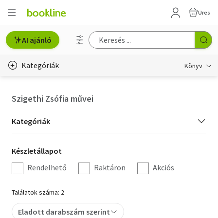
Üres
AI ajánló
Kategóriák
Könyv
Életmód, egészség
Szigethi Zsófia művei
Erotika
Kategória
Kategóriák
Gyermek- és ifjúsági
szűrés
Készletállapot
Készletállapot
Hobbi, szabadidő
szűrés
Rendelhető
Raktáron
Akciós
Irodalom
Találatok száma: 2
Művészet
Eladott darabszám szerint
Szakkönyv