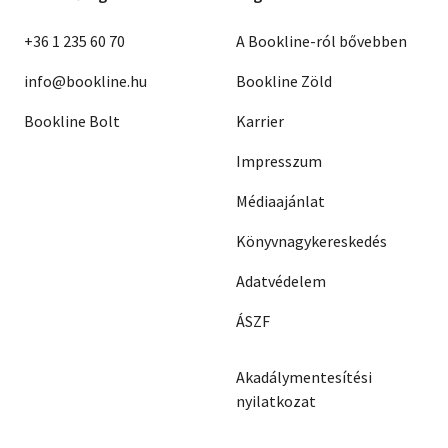
+36 1 235 60 70
A Bookline-ról bővebben
info@bookline.hu
Bookline Zöld
Bookline Bolt
Karrier
Impresszum
Médiaajánlat
Könyvnagykereskedés
Adatvédelem
ÁSZF
Akadálymentesítési
nyilatkozat