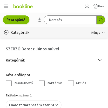
Üres
AI ajánló
Kategóriák
Könyv
Életmód, egészség
SZERZŐ Berecz János művei
Erotika
Kategória
Kategóriák
Gyermek- és ifjúsági
szűrés
Készletállapot
Készletállapot
Hobbi, szabadidő
szűrés
Rendelhető
Raktáron
Akciós
Irodalom
Találatok száma: 1
Művészet
Eladott darabszám szerint
Szakkönyv