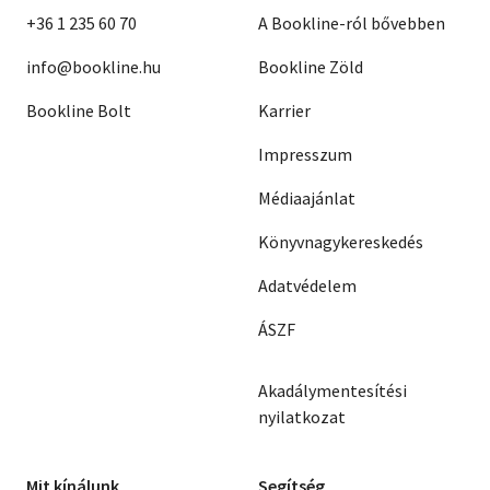
+36 1 235 60 70
A Bookline-ról bővebben
info@bookline.hu
Bookline Zöld
Bookline Bolt
Karrier
Impresszum
Médiaajánlat
Könyvnagykereskedés
Adatvédelem
ÁSZF
Akadálymentesítési
nyilatkozat
Mit kínálunk
Segítség