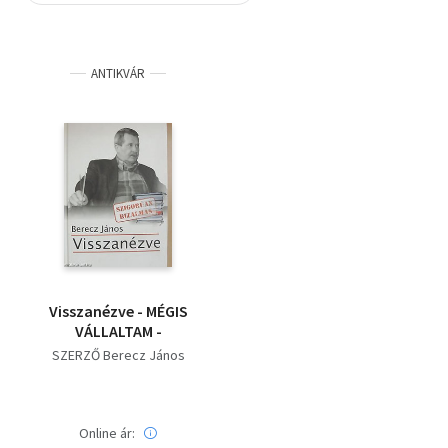
Szótár, nyelvkönyv
ANTIKVÁR
Tankönyv, segédkönyv
Társadalomtudomány
Természettudomány
Történelem
Vallás
Visszanézve - MÉGIS
VÁLLALTAM -
SZERZŐ Berecz János
Online ár: