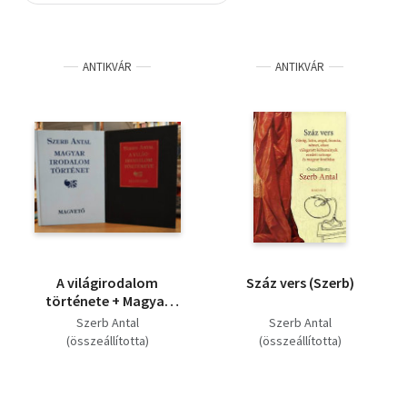
Szótár, nyelvkönyv
ANTIKVÁR
ANTIKVÁR
Tankönyv, segédkönyv
Társadalomtudomány
Természettudomány
Történelem
Vallás
A világirodalom
Száz vers (Szerb)
története + Magyar
irodalomtörténet (2
Szerb Antal
Szerb Antal
db)
(összeállította)
(összeállította)