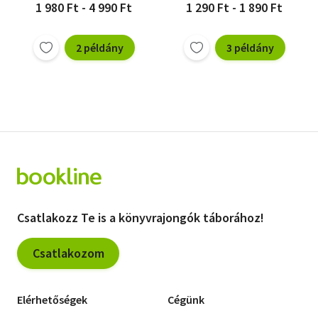
1 980 Ft - 4 990 Ft
1 290 Ft - 1 890 Ft
2 példány
3 példány
Csatlakozz Te is a könyvrajongók táborához!
Csatlakozom
Elérhetőségek
Cégünk