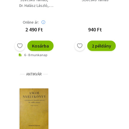
Dr. Halász László
Dr. Erdélyi Judit
Dr. Molnár Imre
Online ár:
Kamarás István
Fehér István
Mérei Ferenc
2 490 Ft
940 Ft
Kosárba
2 példány
6 - 8 munkanap
ANTIKVÁR