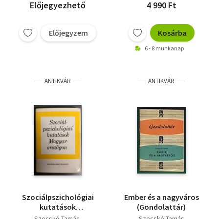
Előjegyezhető
4 990 Ft
Előjegyzem
Kosárba
6 - 8 munkanap
ANTIKVÁR
ANTIKVÁR
Szociálpszichológiai
Ember és a nagyváros
kutatások
(Gondolattár)
Magyarországon
Szecskó Tamás
Szecskó Tamás