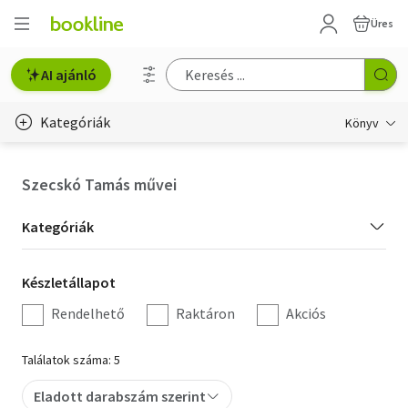
Üres
AI ajánló
Kategóriák
Könyv
Életmód, egészség
Szecskó Tamás művei
Erotika
Kategória
Kategóriák
Gyermek- és ifjúsági
szűrés
Készletállapot
Készletállapot
Hobbi, szabadidő
szűrés
Rendelhető
Raktáron
Akciós
Irodalom
Találatok száma: 5
Művészet
Eladott darabszám szerint
Szakkönyv