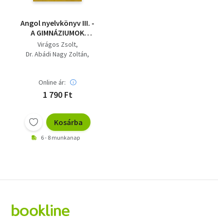
Angol nyelvkönyv III. -
A GIMNÁZIUMOK
SZAKOSÍTOTT
Virágos Zsolt
TANTERVŰ III.
Dr. Abádi Nagy Zoltán
OSZTÁLYA
Szecskó Tamás
SZÁMÁRA/KEZDŐ
Buday László
CSOPORTOK
Online ár:
Forintos Kálmánné
Penelope Saunders
1 790 Ft
Kosárba
6 - 8 munkanap