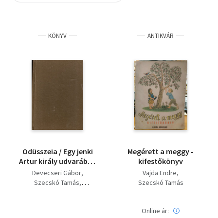
Szótár, nyelvkönyv
KÖNYV
ANTIKVÁR
Tankönyv, segédkönyv
Társadalomtudomány
Természettudomány
Történelem
Vallás
Odüsszeia / Egy jenki
Megérett a meggy -
Artur király udvarában
kifestőkönyv
/ A szamárbőr
Devecseri Gábor
Vajda Endre
Szecskó Tamás
Szecskó Tamás
Mark Twain
Balzac
Korcsmáros Pál- Cs.
Online ár:
Horváth Tibor