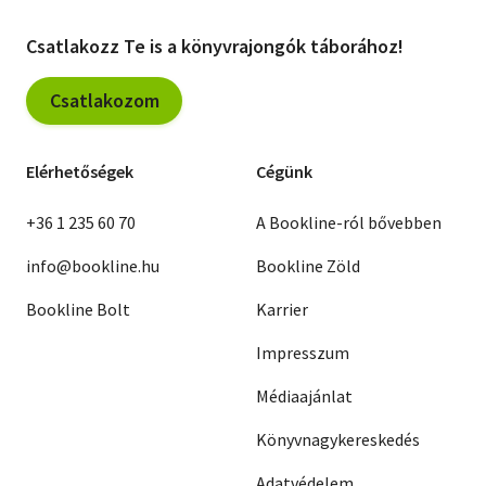
Csatlakozz Te is a könyvrajongók táborához!
Csatlakozom
Elérhetőségek
Cégünk
+36 1 235 60 70
A Bookline-ról bővebben
info@bookline.hu
Bookline Zöld
Bookline Bolt
Karrier
Impresszum
Médiaajánlat
Könyvnagykereskedés
Adatvédelem