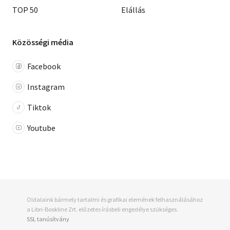
TOP 50
Elállás
Közösségi média
Facebook
Instagram
Tiktok
Youtube
Oldalaink bármely tartalmi és grafikai elemének felhasználásához
a Libri-Bookline Zrt. előzetes írásbeli engedélye szükséges.
SSL tanúsítvány