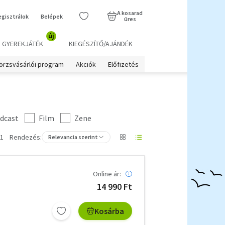
A kosarad
egisztrálok
Belépek
üres
új
GYEREKJÁTÉK
KIEGÉSZÍTŐ/AJÁNDÉK
örzsvásárlói program
Akciók
Előfizetés
dcast
Film
Zene
 1
Rendezés:
Relevancia szerint
Online ár:
14 990 Ft
Kosárba