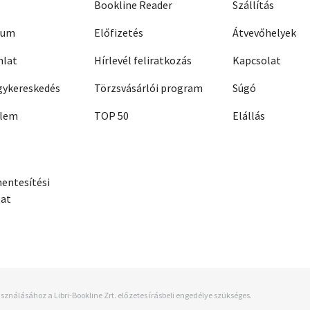
Bookline Reader
Szállítás
zum
Előfizetés
Átvevőhelyek
nlat
Hírlevél feliratkozás
Kapcsolat
ykereskedés
Törzsvásárlói program
Súgó
elem
TOP 50
Elállás
entesítési
zat
sználásához a Libri-Bookline Zrt. előzetes írásbeli engedélye szükséges.