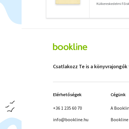
Külkereskedelmi Főisk
Csatlakozz Te is a könyvrajongók
Elérhetőségek
Cégünk
+36 1 235 60 70
A Bookli
info@bookline.hu
Bookline