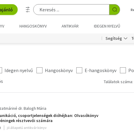
ajánló
R
YV
HANGOSKÖNYV
ANTIKVÁR
IDEGEN NYELVŰ
T
Segítség
Idegen nyelvű
Hangoskönyv
E-hangoskönyv
Po
ós
Találatok száma:
zatmáriné dr. Balogh Mária
nikáció, csoportjelenségek dióhéjban: Olvasókönyv
éningek résztvevői számára
t
jó állapotú antikvár könyv