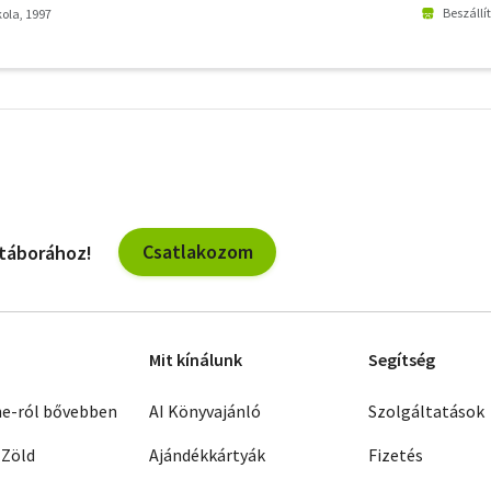
Beszállí
ola, 1997
További
szűrők
Csatlakozom
 táborához!
Mit kínálunk
Segítség
ne-ról bővebben
AI Könyvajánló
Szolgáltatások
 Zöld
Ajándékkártyák
Fizetés