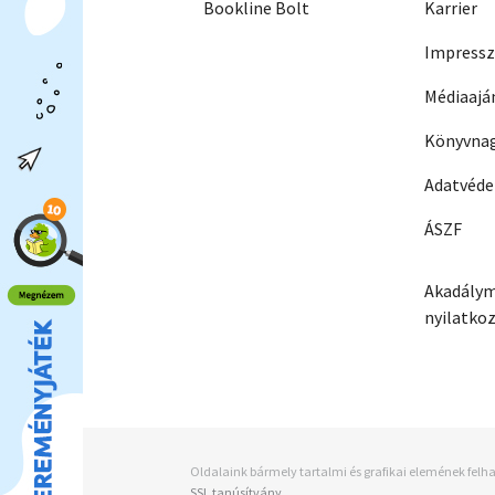
Bookline Bolt
Karrier
Impress
Médiaajá
Könyvnag
Adatvéd
ÁSZF
Akadálym
nyilatko
Oldalaink bármely tartalmi és grafikai elemének felha
SSL tanúsítvány