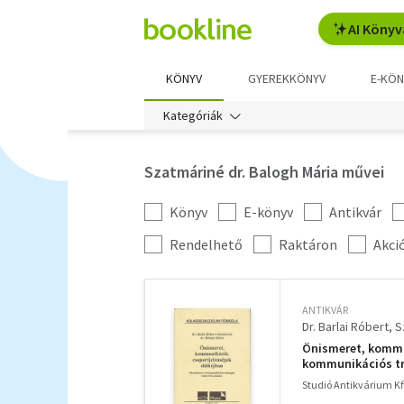
AI Könyv
KÖNYV
GYEREKKÖNYV
E-KÖN
Kategóriák
Szatmáriné dr. Balogh Mária művei
Könyv
E-könyv
Antikvár
Kategória
szűrés
További
Rendelhető
Raktáron
Akci
szűrők
ANTIKVÁR
Dr. Barlai Róbert
S
Önismeret, kommu
kommunikációs tr
Studió Antikvárium Kf