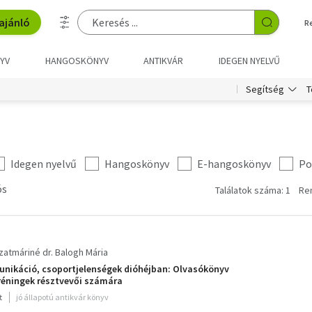
ajánló
R
YV
HANGOSKÖNYV
ANTIKVÁR
IDEGEN NYELVŰ
T
Segítség
Idegen nyelvű
Hangoskönyv
E-hangoskönyv
Po
ós
Találatok száma: 1
Re
zatmáriné dr. Balogh Mária
nikáció, csoportjelenségek dióhéjban: Olvasókönyv
éningek résztvevői számára
t
jó állapotú antikvár könyv