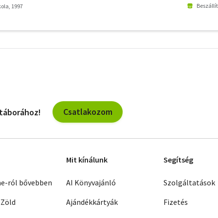
Beszállí
ola, 1997
További
szűrők
Csatlakozom
 táborához!
Mit kínálunk
Segítség
ne-ról bővebben
AI Könyvajánló
Szolgáltatások
 Zöld
Ajándékkártyák
Fizetés