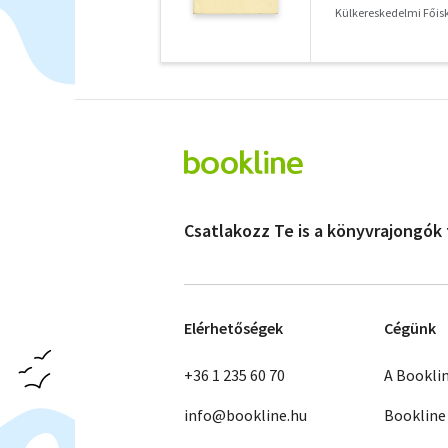
Külkereskedelmi Főisk
Csatlakozz Te is a könyvrajongók
Elérhetőségek
Cégünk
+36 1 235 60 70
A Bookli
info@bookline.hu
Bookline