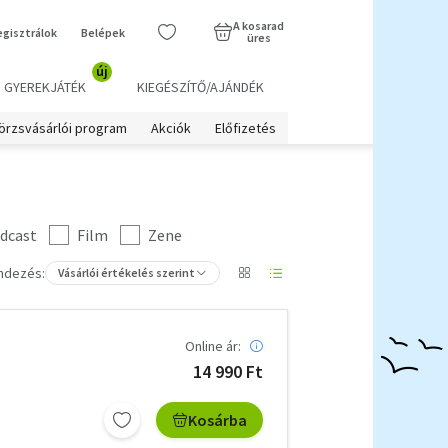
A kosarad
egisztrálok
Belépek
üres
új
GYEREKJÁTÉK
KIEGÉSZÍTŐ/AJÁNDÉK
örzsvásárlói program
Akciók
Előfizetés
dcast
Film
Zene
ndezés:
Vásárlói értékelés szerint
Online ár:
14 990 Ft
Kosárba