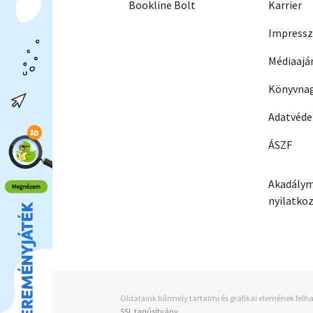
Bookline Bolt
Karrier
Impress
Médiaajá
Könyvnag
Adatvéd
ÁSZF
Akadálym
nyilatko
Oldalaink bármely tartalmi és grafikai elemének felha
SSL tanúsítvány