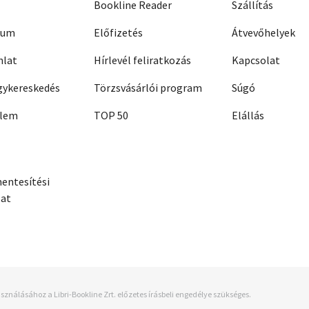
Bookline Reader
Szállítás
zum
Előfizetés
Átvevőhelyek
nlat
Hírlevél feliratkozás
Kapcsolat
ykereskedés
Törzsvásárlói program
Súgó
elem
TOP 50
Elállás
entesítési
zat
sználásához a Libri-Bookline Zrt. előzetes írásbeli engedélye szükséges.