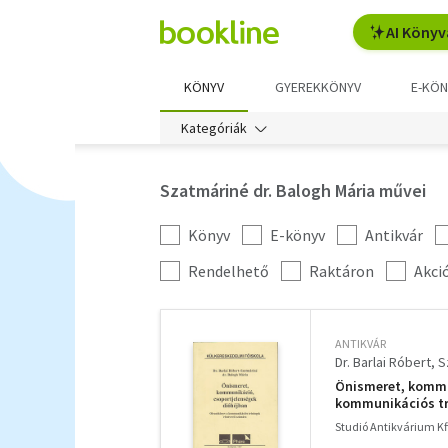
AI Könyv
KÖNYV
GYEREKKÖNYV
E-KÖN
Kategóriák
Szatmáriné dr. Balogh Mária művei
Könyv
E-könyv
Antikvár
Kategória
szűrés
További
Rendelhető
Raktáron
Akci
szűrők
ANTIKVÁR
Dr. Barlai Róbert
S
Önismeret, kommu
kommunikációs tr
Studió Antikvárium Kf