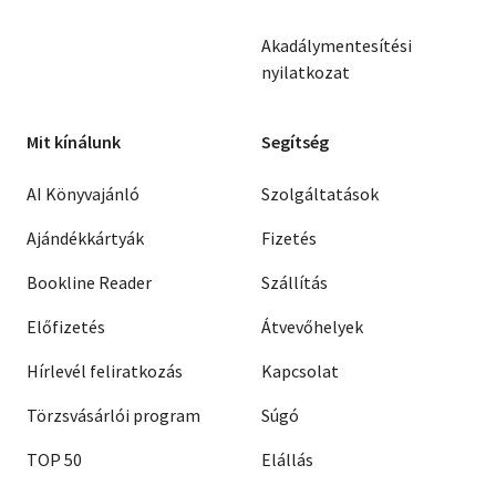
Akadálymentesítési
nyilatkozat
Mit kínálunk
Segítség
AI Könyvajánló
Szolgáltatások
Ajándékkártyák
Fizetés
Bookline Reader
Szállítás
Előfizetés
Átvevőhelyek
Hírlevél feliratkozás
Kapcsolat
Törzsvásárlói program
Súgó
TOP 50
Elállás