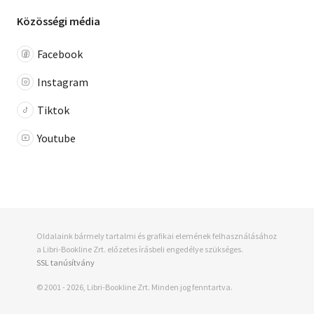
Közösségi média
Facebook
Instagram
Tiktok
Youtube
Oldalaink bármely tartalmi és grafikai elemének felhasználásához
a Libri-Bookline Zrt. előzetes írásbeli engedélye szükséges.
SSL tanúsítvány
© 2001 - 2026, Libri-Bookline Zrt. Minden jog fenntartva.