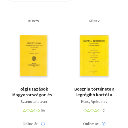
Szótár, nyelvkönyv
KÖNYV
KÖNYV
Tankönyv, segédkönyv
Társadalomtudomány
Természettudomány
Történelem
Vallás
Régi utazások
Bosznia története a
Magyarországon és a
legrégibb kortól a
Balkán-félszigeten
királyság bukásáig
Szamota István
Klaic, Vjekoslav
1054-1717
Online ár:
Online ár: