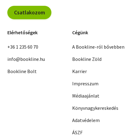
Csatlakozom
Elérhetőségek
Cégünk
+36 1 235 60 70
A Bookline-ról bővebben
info@bookline.hu
Bookline Zöld
Bookline Bolt
Karrier
Impresszum
Médiaajánlat
Könyvnagykereskedés
Adatvédelem
ÁSZF