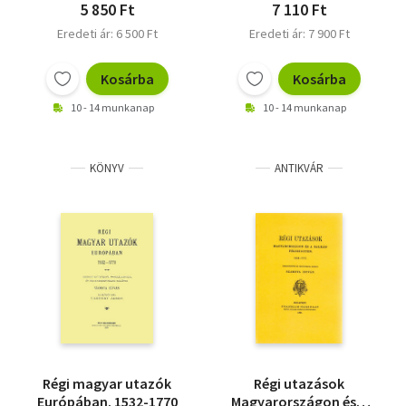
5 850 Ft
7 110 Ft
Eredeti ár: 6 500 Ft
Eredeti ár: 7 900 Ft
Kosárba
Kosárba
10 - 14 munkanap
10 - 14 munkanap
KÖNYV
ANTIKVÁR
Régi magyar utazók
Régi utazások
Európában. 1532-1770
Magyarországon és a