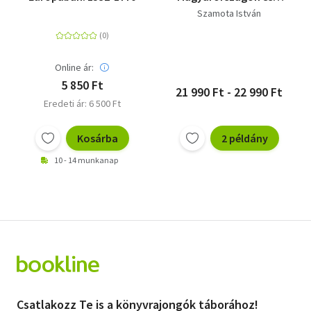
Balkán-félszigeten
Szamota István
1054-1717
Online ár:
5 850 Ft
21 990 Ft - 22 990 Ft
Eredeti ár: 6 500 Ft
Kosárba
2 példány
10 - 14 munkanap
Csatlakozz Te is a könyvrajongók táborához!