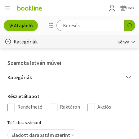
Üres
AI ajánló
Kategóriák
Könyv
Életmód, egészség
Szamota István művei
Erotika
Kategória
Kategóriák
Gyermek- és ifjúsági
szűrés
Készletállapot
Készletállapot
Hobbi, szabadidő
szűrés
Rendelhető
Raktáron
Akciós
Irodalom
Találatok száma: 4
Művészet
Eladott darabszám szerint
Szakkönyv