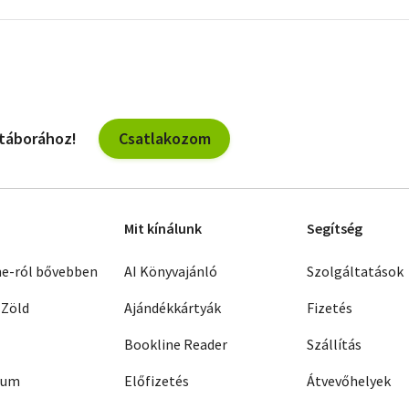
szűrők
Csatlakozom
 táborához!
Mit kínálunk
Segítség
ne-ról bővebben
AI Könyvajánló
Szolgáltatások
 Zöld
Ajándékkártyák
Fizetés
Bookline Reader
Szállítás
zum
Előfizetés
Átvevőhelyek