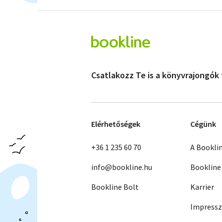
Csatlakozz Te is a könyvrajongók
Elérhetőségek
Cégünk
+36 1 235 60 70
A Bookli
info@bookline.hu
Bookline
Bookline Bolt
Karrier
Impress