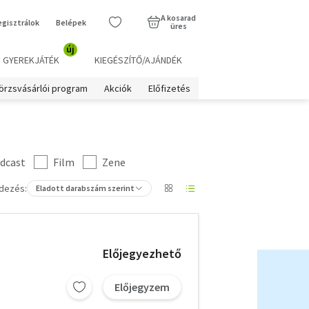
A kosarad
egisztrálok
Belépek
üres
új
GYEREKJÁTÉK
KIEGÉSZÍTŐ/AJÁNDÉK
örzsvásárlói program
Akciók
Előfizetés
dcast
Film
Zene
dezés:
Eladott darabszám szerint
Előjegyezhető
Előjegyzem