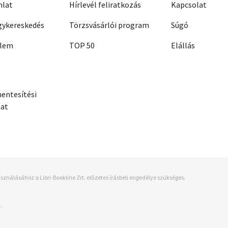
nlat
Hírlevél feliratkozás
Kapcsolat
ykereskedés
Törzsvásárlói program
Súgó
elem
TOP 50
Elállás
entesítési
zat
sználásához a Libri-Bookline Zrt. előzetes írásbeli engedélye szükséges.
.