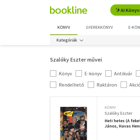
AI Könyv
KÖNYV
GYEREKKÖNYV
E-KÖN
Kategóriák
Szalóky Eszter művei
Könyv
E-könyv
Antikvár
Kategória
szűrés
További
Rendelhető
Raktáron
Akci
szűrők
KÖNYV
Szalóky Eszter
Heti hetes (A feke
János, Havas Henr
László