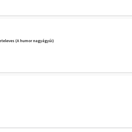
eketeleves (A humor nagyágyúi)
További