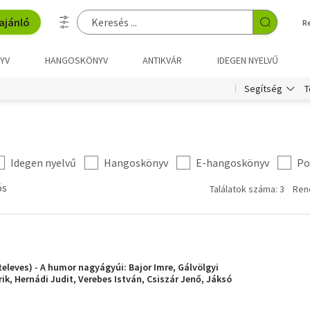
ajánló
R
YV
HANGOSKÖNYV
ANTIKVÁR
IDEGEN NYELVŰ
T
Segítség
Idegen nyelvű
Hangoskönyv
E-hangoskönyv
Po
ós
Találatok száma: 3
Ren
televes) - A humor nagyágyúi: Bajor Imre, Gálvölgyi
ik, Hernádi Judit, Verebes István, Csiszár Jenő, Jáksó