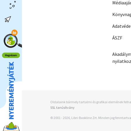
Médiaajá
Könyvnag
Adatvéd
ÁSZF
Akadálym
nyilatko
Oldalaink bármely tartalmi és grafikai elemének felha
SSL tanúsítvány
© 2001 - 2026, Libri-Bookline Zrt. Minden jog fenntartva