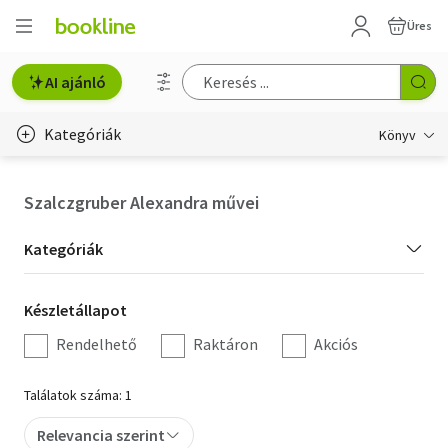
Üres
AI ajánló
Kategóriák
Könyv
Életmód, egészség
Szalczgruber Alexandra művei
Erotika
Kategória
Kategóriák
Gyermek- és ifjúsági
szűrés
Készletállapot
Készletállapot
Hobbi, szabadidő
szűrés
Rendelhető
Raktáron
Akciós
Irodalom
Találatok száma: 1
Művészet
Relevancia szerint
Szakkönyv