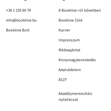
+36 1 235 60 70
A Bookline-ról bővebben
info@bookline.hu
Bookline Zöld
Bookline Bolt
Karrier
Impresszum
Médiaajánlat
Könyvnagykereskedés
Adatvédelem
ÁSZF
Akadálymentesítési
nyilatkozat