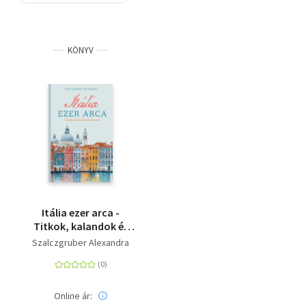
Szótár, nyelvkönyv
KÖNYV
Tankönyv, segédkönyv
Társadalomtudomány
Természettudomány
Történelem
Vallás
Itália ezer arca -
Titkok, kalandok és
dolce vita
Szalczgruber Alexandra
Online ár: