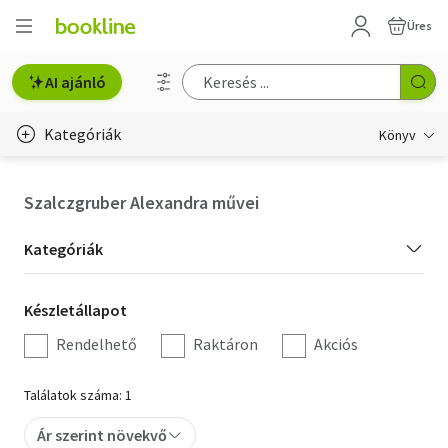
Üres
AI ajánló
Kategóriák
Könyv
Életmód, egészség
Szalczgruber Alexandra művei
Erotika
Kategória
Kategóriák
Gyermek- és ifjúsági
szűrés
Készletállapot
Készletállapot
Hobbi, szabadidő
szűrés
Rendelhető
Raktáron
Akciós
Irodalom
Találatok száma: 1
Művészet
Ár szerint növekvő
Szakkönyv