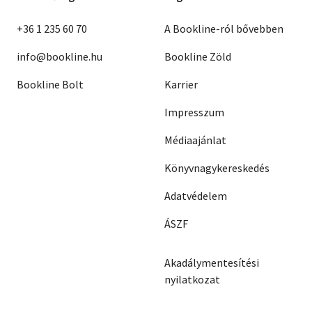
+36 1 235 60 70
A Bookline-ról bővebben
info@bookline.hu
Bookline Zöld
Bookline Bolt
Karrier
Impresszum
Médiaajánlat
Könyvnagykereskedés
Adatvédelem
ÁSZF
Akadálymentesítési
nyilatkozat