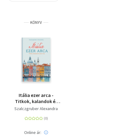
Szótár, nyelvkönyv
KÖNYV
Tankönyv, segédkönyv
Társadalomtudomány
Természettudomány
Történelem
Vallás
Itália ezer arca -
Titkok, kalandok és
dolce vita
Szalczgruber Alexandra
Online ár: