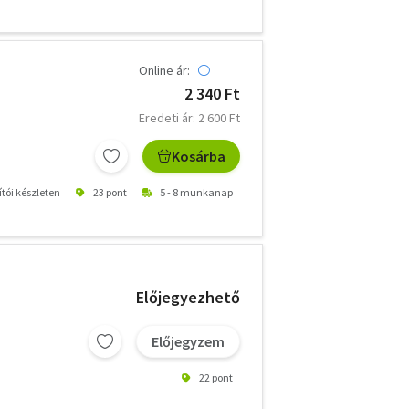
Online ár:
2 340 Ft
Eredeti ár: 2 600 Ft
Kosárba
ítói készleten
23 pont
5 - 8 munkanap
Előjegyezhető
Előjegyzem
22 pont