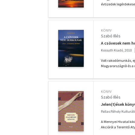
évtizedek legérdekesebb 
KÖNYV
Szabó Illés
A csövesek nem ho
Kossuth Kiadó, 2010
Volt rakodómunkás, ej
Magyarországról és a v
KÖNYV
Szabó Illés
Jelen(t)ések köny
Pallas Páholy Kulturáli
A Mennyei Hivatal kikü
Akcióról a Teremtő Aty