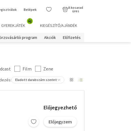
A kosarad
egisztrálok
Belépek
üres
új
GYEREKJÁTÉK
KIEGÉSZÍTŐ/AJÁNDÉK
örzsvásárlói program
Akciók
Előfizetés
dcast
Film
Zene
dezés:
Eladott darabszám szerint
Előjegyezhető
Előjegyzem