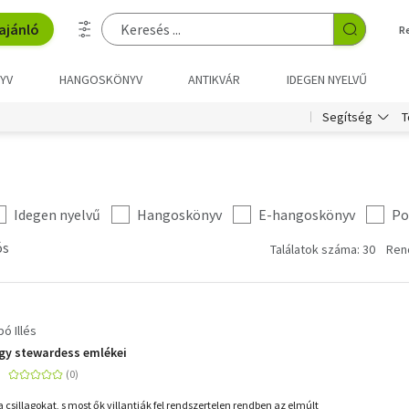
ajánló
R
YV
HANGOSKÖNYV
ANTIKVÁR
IDEGEN NYELVŰ
T
Segítség
Idegen nyelvű
Hangoskönyv
E-hangoskönyv
Po
ós
Találatok száma: 30
Ren
ó Illés
 Egy stewardess emlékei
sillagokat, s most ők villantják fel rendszertelen rendben az elmúlt