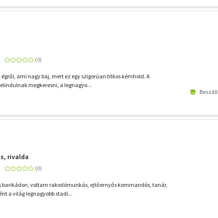
égről, ami nagy baj, mert ez egy szigorúan titkos kémhold. A
elindulnak megkeresni, a legnagyo...
Beszáll
, rivalda
tos barikádon, voltam rakodómunkás, ejtőernyős kommandós, tanár,
nt a világ legnagyobb stadi...