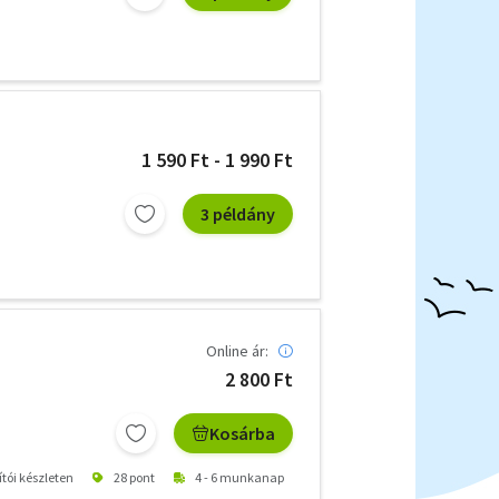
1 590 Ft - 1 990 Ft
3 példány
Online ár:
2 800 Ft
Kosárba
ítói készleten
28 pont
4 - 6 munkanap