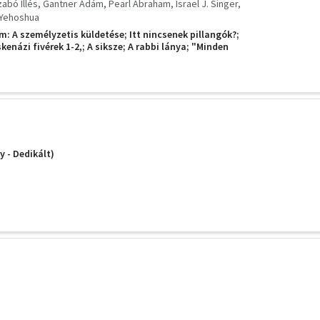
abó Illés
Gantner Ádám
Pearl Abraham
Israel J. Singer
. Yehoshua
m: A személyzetis küldetése; Itt nincsenek pillangók?;
skenázi fivérek 1-2,; A siksze; A rabbi lánya; "Minden
 Mária gyűrűje
y - Dedikált)