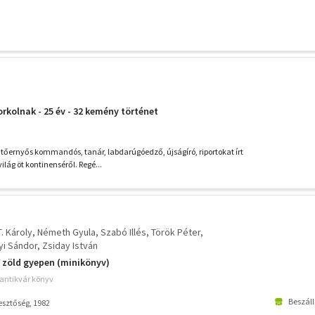
rkolnak - 25 év - 32 kemény történet
tőernyős kommandós, tanár, labdarúgóedző, újságíró, riportokat írt
ilág öt kontinenséről. Regé...
T. Károly
Németh Gyula
Szabó Illés
Török Péter
yi Sándor
Zsiday István
 zöld gyepen (minikönyv)
 antikvár könyv
Beszáll
esztőség, 1982