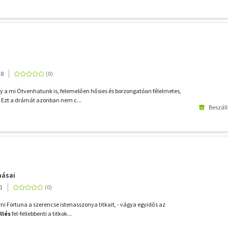
18
y a mi Ötvenhatunk is, felemelően hősies és borzongatóan félelmetes,
 Ezt a drámát azonban nem c...
Beszáll
másai
1
ni Fortuna a szerencse istenasszonya titkait, - vágya egyidős az
llés
fel-fellebbenti a titkok...