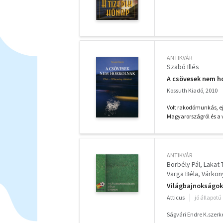
ANTIKVÁR
Szabó Illés
A csövesek nem ho
Kossuth Kiadó, 2010
Volt rakodómunkás, ej
Magyarországról és a v
ANTIKVÁR
Borbély Pál
Lakat 
Varga Béla
Várkon
Világbajnokságok
Atticus
jó állapotú
Ságvári Endre K.szerk