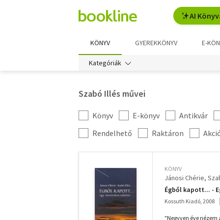
AI Könyv
KÖNYV
GYEREKKÖNYV
E-KÖN
Kategóriák
Szabó Illés művei
Könyv
E-könyv
Antikvár
Kategória
szűrés
További
Rendelhető
Raktáron
Akci
szűrők
KÖNYV
Jánosi Chérie
Szab
Égből kapott... -
Kossuth Kiadó, 2008
"Negyven éve nézem a c