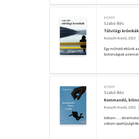
KÖNYV
Szabó Illés
Túlvilági krónikák
Kossuth Kiadó, 2023
Egy műhold eltűnik az 
biztonságiak azonnal 
KÖNYV
Szabó Illés
Kommandó, bilincs
Kossuth Kiadó, 2025
Voltam... ...ötvenha
voltam sportújságíróké