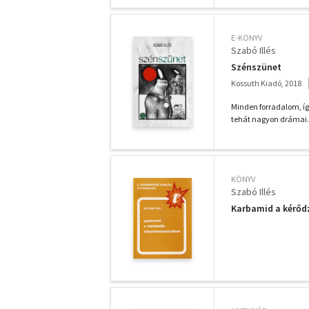
E-KÖNYV
Szabó Illés
Szénszünet
Kossuth Kiadó, 2018
Minden forradalom, íg
tehát nagyon drámai.
KÖNYV
Szabó Illés
Karbamid a kérő