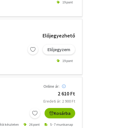
19 pont
Előjegyezhető
Előjegyzem
19 pont
Online ár:
2 610 Ft
Eredeti ár: 2 900 Ft
Kosárba
ítói készleten
26 pont
5 - 7 munkanap