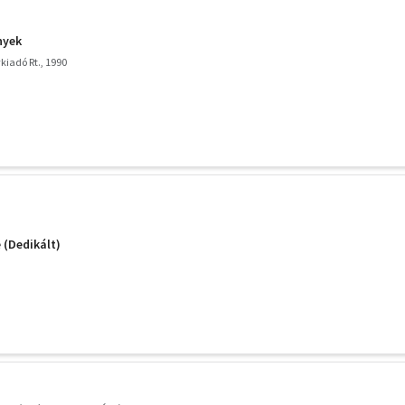
nyek
kiadó Rt., 1990
 (Dedikált)