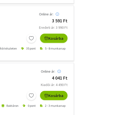
Online ár:
3 591 Ft
Eredeti ár: 3 990 Ft
Kosárba
ítói készleten
35 pont
5 - 8 munkanap
Online ár:
4 041 Ft
Kiadói ár: 4 490 Ft
Kosárba
Raktáron
0 pont
2 - 3 munkanap