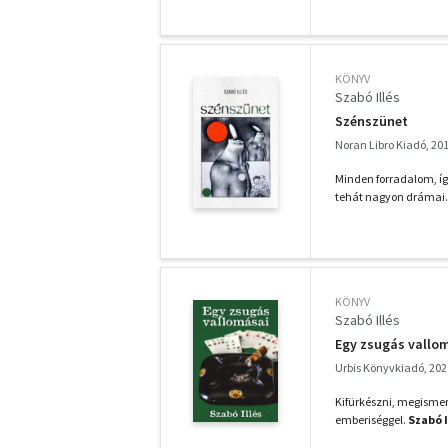
KÖNYV
Szabó Illés
Szénszünet
Noran Libro Kiadó, 20
Minden forradalom, íg
tehát nagyon drámai.
KÖNYV
Szabó Illés
Egy zsugás vallo
Urbis Könyvkiadó, 202
Kifürkészni, megismer
emberiséggel.
Szabó I