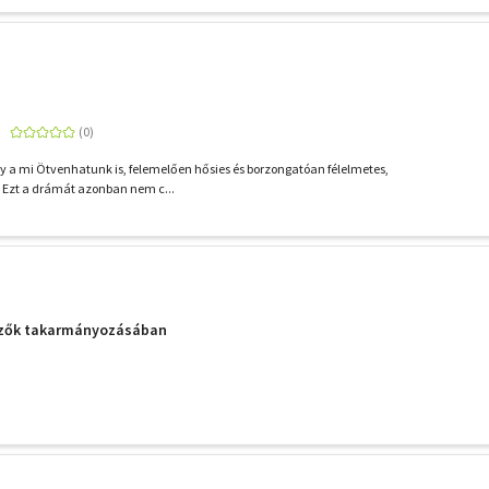
y a mi Ötvenhatunk is, felemelően hősies és borzongatóan félelmetes,
 Ezt a drámát azonban nem c...
dzők takarmányozásában