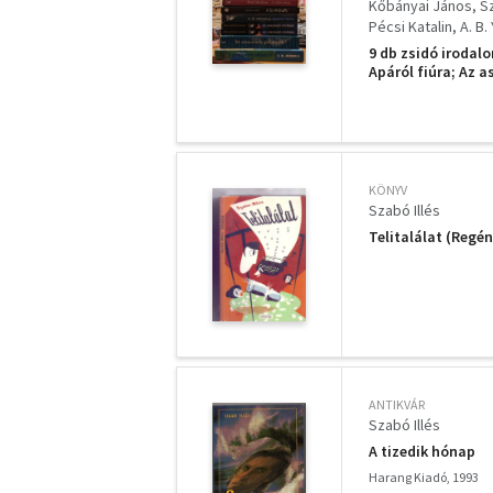
Kőbányai János
Sz
Pécsi Katalin
A. B
9 db zsidó irodalo
Apáról fiúra; Az a
hiábavalóság...";
KÖNYV
Szabó Illés
Telitalálat (Regén
ANTIKVÁR
Szabó Illés
A tizedik hónap
Harang Kiadó, 1993