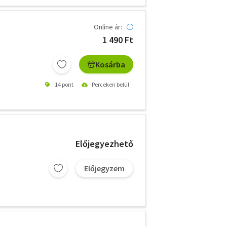
Online ár:
1 490 Ft
Kosárba
14 pont
Perceken belül
Előjegyezhető
Előjegyzem