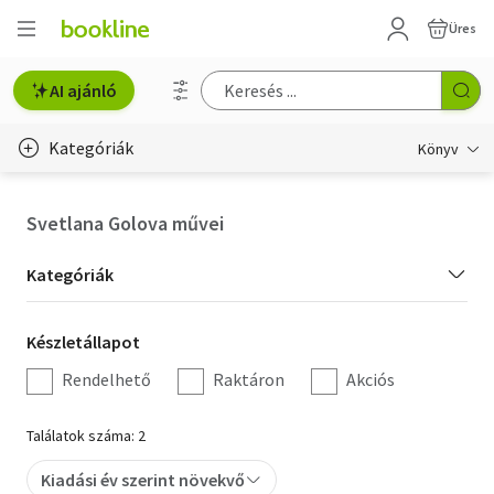
Üres
AI ajánló
Kategóriák
Könyv
Életmód, egészség
Svetlana Golova művei
Erotika
Kategória
Kategóriák
Gyermek- és ifjúsági
szűrés
Készletállapot
Készletállapot
Hobbi, szabadidő
szűrés
Rendelhető
Raktáron
Akciós
Irodalom
Találatok száma: 2
Művészet
Kiadási év szerint növekvő
Szakkönyv