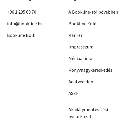
+36 1 235 60 70
A Bookline-ról bővebben
info@bookline.hu
Bookline Zöld
Bookline Bolt
Karrier
Impresszum
Médiaajánlat
Könyvnagykereskedés
Adatvédelem
ÁSZF
Akadálymentesítési
nyilatkozat