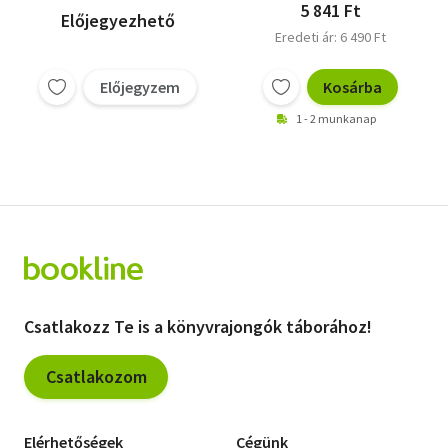
9 tervező, 23 horgolt
5 841 Ft
Előjegyezhető
figura + Horgolt
Eredeti ár: 6 490 Ft
készségfejlesztő
játékok - Amigurumi
minták interaktív
Előjegyzem
Kosárba
gyerekjátékokhoz
1 - 2 munkanap
Csatlakozz Te is a könyvrajongók táborához!
Csatlakozom
Elérhetőségek
Cégünk