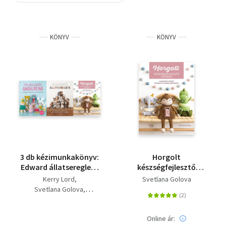
Szótár, nyelvkönyv
KÖNYV
KÖNYV
Tankönyv, segédkönyv
Társadalomtudomány
Természettudomány
Történelem
Vallás
3 db kézimunkakönyv:
Horgolt
Edward ​állatsereglete
készségfejlesztő
- 40 állatfigura
játékok - Amigurumi
Kerry Lord
Svetlana Golova
horgolásmintája -
minták interaktív
Svetlana Golova
Pihe-puha kedvencek 4
gyerekjátékokhoz
Több szerző
méretben + Világjáró
Amigurumi - 8 ország,
Online ár: