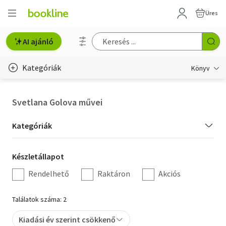
Üres
AI ajánló
Kategóriák
Könyv
Életmód, egészség
Svetlana Golova művei
Erotika
Kategória
Kategóriák
Gyermek- és ifjúsági
szűrés
Készletállapot
Készletállapot
Hobbi, szabadidő
szűrés
Rendelhető
Raktáron
Akciós
Irodalom
Találatok száma: 2
Művészet
Kiadási év szerint csökkenő
Szakkönyv