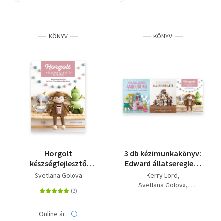
Szótár, nyelvkönyv
KÖNYV
KÖNYV
Tankönyv, segédkönyv
Társadalomtudomány
Természettudomány
Történelem
Vallás
Horgolt
3 db kézimunkakönyv:
készségfejlesztő
Edward ​állatsereglete
játékok - Amigurumi
- 40 állatfigura
Svetlana Golova
Kerry Lord
minták interaktív
horgolásmintája -
Svetlana Golova
gyerekjátékokhoz
Pihe-puha kedvencek 4
Több szerző
méretben + Világjáró
Amigurumi - 8 ország,
Online ár: