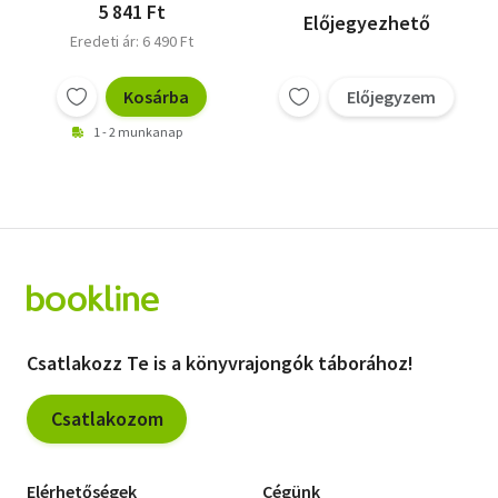
9 tervező, 23 horgolt
5 841 Ft
Előjegyezhető
figura + Horgolt
Eredeti ár: 6 490 Ft
készségfejlesztő
játékok - Amigurumi
minták interaktív
Kosárba
Előjegyzem
gyerekjátékokhoz
1 - 2 munkanap
Csatlakozz Te is a könyvrajongók táborához!
Csatlakozom
Elérhetőségek
Cégünk