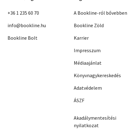
+36 1 235 60 70
A Bookline-ról bővebben
info@bookline.hu
Bookline Zöld
Bookline Bolt
Karrier
Impresszum
Médiaajánlat
Könyvnagykereskedés
Adatvédelem
ÁSZF
Akadálymentesítési
nyilatkozat