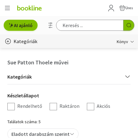
Üres
AI ajánló
Kategóriák
Könyv
Életmód, egészség
Sue Patton Thoele művei
Erotika
Kategória
Kategóriák
Gyermek- és ifjúsági
szűrés
Készletállapot
Készletállapot
Hobbi, szabadidő
szűrés
Rendelhető
Raktáron
Akciós
Irodalom
Találatok száma: 5
Művészet
Eladott darabszám szerint
Szakkönyv