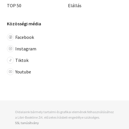
TOP 50
Elállás
Közösségi média
Facebook
Instagram
Tiktok
Youtube
Oldalaink bármely tartalmi és grafikai elemének felhasználásához
a Libri-Bookline Zrt. előzetes írásbeli engedélye szükséges.
SSL tanúsítvány