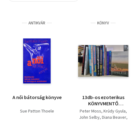
Szótár, nyelvkönyv
ANTIKVÁR
KÖNYV
Tankönyv, segédkönyv
Társadalomtudomány
Természettudomány
Történelem
Vallás
A női bátorság könyve
13db-os ezoterikus
KÖNYVMENTŐ
AJÁNLAT: Kísértetek
Sue Patton Thoele
Peter Moss
Krúdy Gyula
Britannia felett,
John Selby
Diana Beaver
Álmoskönyv, Érezd jól
Erich Von Daniken
magad, Kényelmes
Dús Magdolna-Egely
tanulás NLP-vel,
György