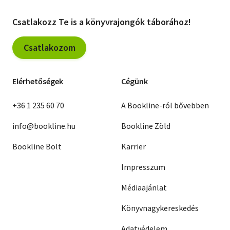
Csatlakozz Te is a könyvrajongók táborához!
Csatlakozom
Elérhetőségek
Cégünk
+36 1 235 60 70
A Bookline-ról bővebben
info@bookline.hu
Bookline Zöld
Bookline Bolt
Karrier
Impresszum
Médiaajánlat
Könyvnagykereskedés
Adatvédelem