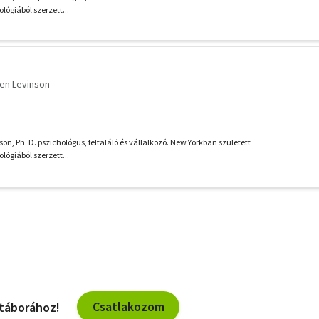
lógiából szerzett...
en Levinson
son, Ph. D. pszichológus, feltaláló és vállalkozó. New Yorkban született
lógiából szerzett...
További
szűrők
Csatlakozom
 táborához!