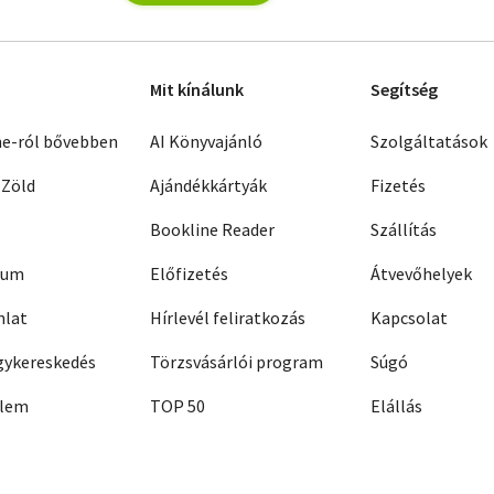
Mit kínálunk
Segítség
ne-ról bővebben
AI Könyvajánló
Szolgáltatások
 Zöld
Ajándékkártyák
Fizetés
Bookline Reader
Szállítás
zum
Előfizetés
Átvevőhelyek
nlat
Hírlevél feliratkozás
Kapcsolat
ykereskedés
Törzsvásárlói program
Súgó
elem
TOP 50
Elállás