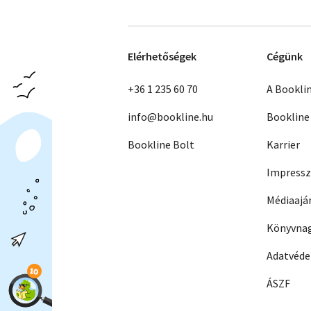
Elérhetőségek
Cégünk
+36 1 235 60 70
A Bookli
info@bookline.hu
Bookline
Bookline Bolt
Karrier
Impress
Médiaajá
Könyvnag
Adatvéd
ÁSZF