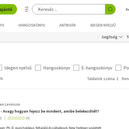
ajánló
R
YV
HANGOSKÖNYV
ANTIKVÁR
IDEGEN NYELVŰ
T
Segítség
Idegen nyelvű
Hangoskönyv
E-hangoskönyv
Po
ós
Találatok száma: 2
Ren
en Levinson
? - Avagy hogyan fejezz be mindent, amibe belekezdtél!?
12
son, Ph. D. pszichológus, feltaláló és vállalkozó. New Yorkban született