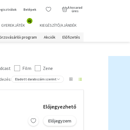
A kosarad
egisztrálok
Belépek
üres
új
GYEREKJÁTÉK
KIEGÉSZÍTŐ/AJÁNDÉK
örzsvásárlói program
Akciók
Előfizetés
dcast
Film
Zene
dezés:
Eladott darabszám szerint
Előjegyezhető
Előjegyzem