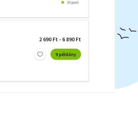
35 pont
2 690 Ft - 6 890 Ft
9 példány