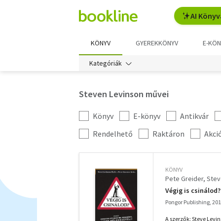
AI Könyv
KÖNYV
GYEREKKÖNYV
E-KÖN
Kategóriák
Steven Levinson művei
Könyv
E-könyv
Antikvár
Kategória
szűrés
További
Rendelhető
Raktáron
Akci
szűrők
KÖNYV
Pete Greider
Stev
Végig is csinálod
Pongor Publishing, 20
A szerzők: Steve Levin