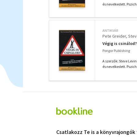
és nevelkedett. Pszicho
ANTIKVÁR
Pete Greider
Stev
Végig is csinálod?
Pongor Publishing
A szerzők: Steve Levin
és nevelkedett. Pszicho
Csatlakozz Te is a könyvrajongók