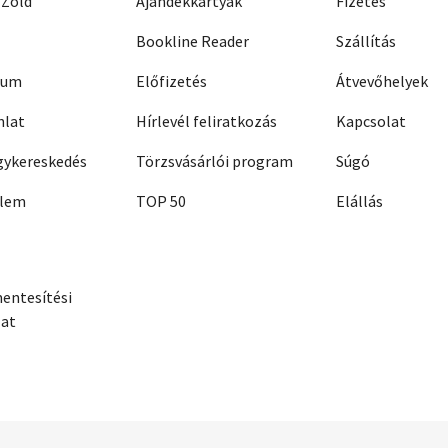
 Zöld
Ajándékkártyák
Fizetés
Bookline Reader
Szállítás
zum
Előfizetés
Átvevőhelyek
nlat
Hírlevél feliratkozás
Kapcsolat
ykereskedés
Törzsvásárlói program
Súgó
elem
TOP 50
Elállás
entesítési
zat