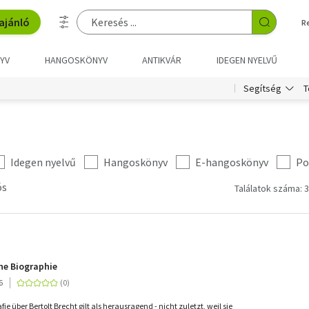
ajánló
R
YV
HANGOSKÖNYV
ANTIKVÁR
IDEGEN NYELVŰ
T
Segítség
Idegen nyelvű
Hangoskönyv
E-hangoskönyv
Po
ós
Találatok száma: 3
ine Biographie
6
ie über Bertolt Brecht gilt als herausragend - nicht zuletzt, weil sie