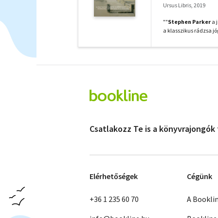
Ursus Libris, 2019
""
Stephen Parker
a 
a klasszikus rádzsa j
Csatlakozz Te is a könyvrajongók
Elérhetőségek
Cégünk
+36 1 235 60 70
A Bookli