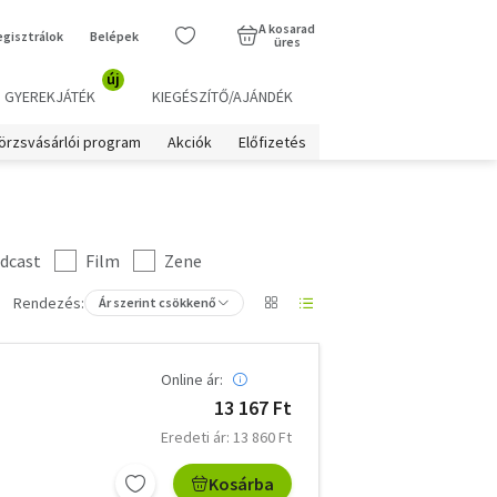
A kosarad
egisztrálok
Belépek
üres
új
GYEREKJÁTÉK
KIEGÉSZÍTŐ/AJÁNDÉK
örzsvásárlói program
Akciók
Előfizetés
dcast
Film
Zene
Rendezés:
Ár szerint csökkenő
Online ár:
13 167 Ft
Eredeti ár: 13 860 Ft
Kosárba