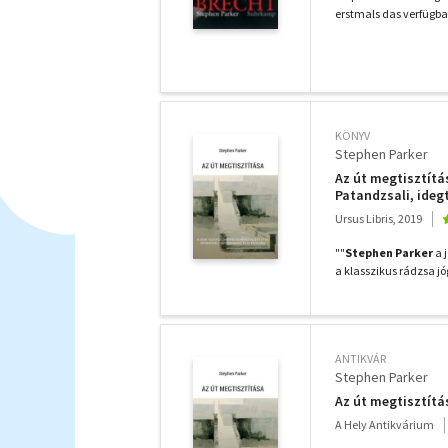
erstmals das verfügbar
KÖNYV
Stephen Parker
Az út megtisztítás
Patandzsali, ide
Ursus Libris, 2019
""
Stephen Parker
a 
a klasszikus rádzsa j
ANTIKVÁR
Stephen Parker
Az út megtisztítá
A Hely Antikvárium