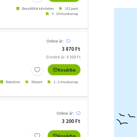
Beszállítói készleten
131 pont
5 - 10 munkanap
Online ár:
3 870 Ft
Eredeti ár: 4 300 Ft
Kosárba
Raktáron
38 pont
1 - 2 munkanap
Online ár:
3 200 Ft
Kosárba