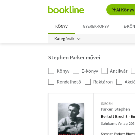
AI Könyv
KÖNYV
GYEREKKÖNYV
E-KÖN
Kategóriák
Stephen Parker művei
Könyv
E-könyv
Antikvár
Kategória
szűrés
További
Rendelhető
Raktáron
Akci
szűrők
IDEGEN
Parker, Stephen
Bertolt Brecht - E
Suhrkamp Verlag, 202
Stephen Parkers Biograf