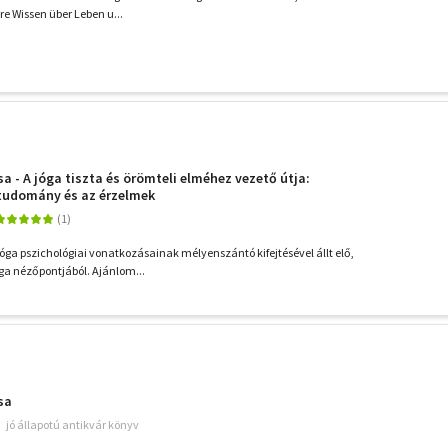
e Wissen über Leben u...
a - A jóga tiszta és örömteli elméhez vezető útja:
gtudomány és az érzelmek
jóga pszichológiai vonatkozásainak mélyenszántó kifejtésével állt elő,
óga nézőpontjából. Ajánlom...
sa
jó állapotú antikvár könyv