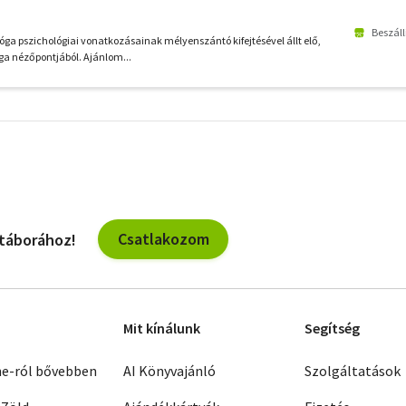
Beszáll
jóga pszichológiai vonatkozásainak mélyenszántó kifejtésével állt elő,
óga nézőpontjából. Ajánlom...
További
szűrők
Csatlakozom
 táborához!
Mit kínálunk
Segítség
ne-ról bővebben
AI Könyvajánló
Szolgáltatások