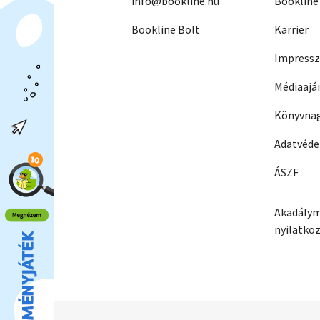
info@bookline.hu
Bookline
Bookline Bolt
Karrier
Impress
Médiaajá
Könyvnag
Adatvéd
ÁSZF
Akadálym
nyilatko