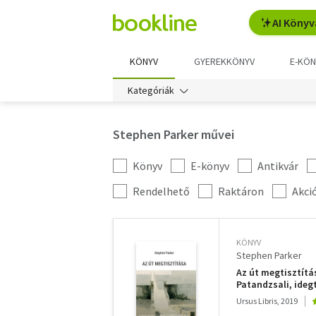
AI Könyv
KÖNYV
GYEREKKÖNYV
E-KÖN
Kategóriák
Stephen Parker művei
Könyv
E-könyv
Antikvár
Kategória
szűrés
További
Rendelhető
Raktáron
Akci
szűrők
KÖNYV
Stephen Parker
Az út megtisztítás
Patandzsali, ide
Ursus Libris, 2019