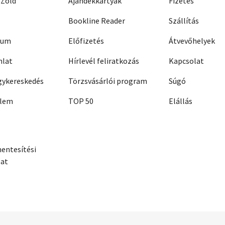
 Zöld
Ajándékkártyák
Fizetés
Bookline Reader
Szállítás
zum
Előfizetés
Átvevőhelyek
nlat
Hírlevél feliratkozás
Kapcsolat
ykereskedés
Törzsvásárlói program
Súgó
elem
TOP 50
Elállás
entesítési
zat