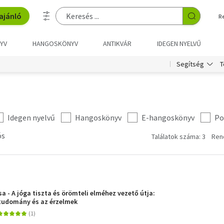
ajánló
R
YV
HANGOSKÖNYV
ANTIKVÁR
IDEGEN NYELVŰ
T
Segítség
Idegen nyelvű
Hangoskönyv
E-hangoskönyv
Po
ós
Találatok száma: 3
Ren
a - A jóga tiszta és örömteli elméhez vezető útja:
gtudomány és az érzelmek