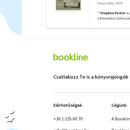
Ursus Libris, 2019
""
Stephen Parker
a 
a klasszikus rádzsa j
Csatlakozz Te is a könyvrajongók
Elérhetőségek
Cégünk
+36 1 235 60 70
A Bookli