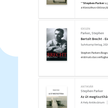
""
Stephen Parker
a 
a klasszikus rádzsa j
IDEGEN
Parker, Stephen
Bertolt Brecht - E
Suhrkamp Verlag, 202
Stephen Parkers Biograf
erstmals das verfügbar
ANTIKVÁR
Stephen Parker
Az út megtisztítá
A Hely Antikvárium