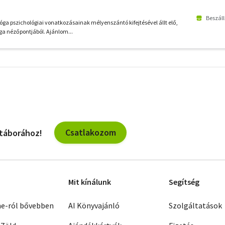
Beszáll
jóga pszichológiai vonatkozásainak mélyenszántó kifejtésével állt elő,
óga nézőpontjából. Ajánlom...
További
szűrők
Csatlakozom
 táborához!
Mit kínálunk
Segítség
ne-ról bővebben
AI Könyvajánló
Szolgáltatások