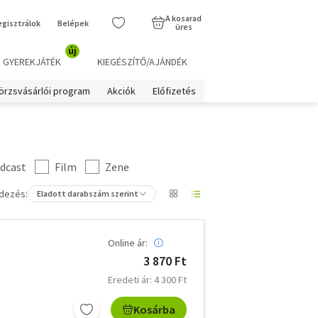
A kosarad
egisztrálok
Belépek
üres
új
GYEREKJÁTÉK
KIEGÉSZÍTŐ/AJÁNDÉK
örzsvásárlói program
Akciók
Előfizetés
dcast
Film
Zene
dezés:
Eladott darabszám szerint
Online ár:
3 870 Ft
Eredeti ár: 4 300 Ft
Kosárba