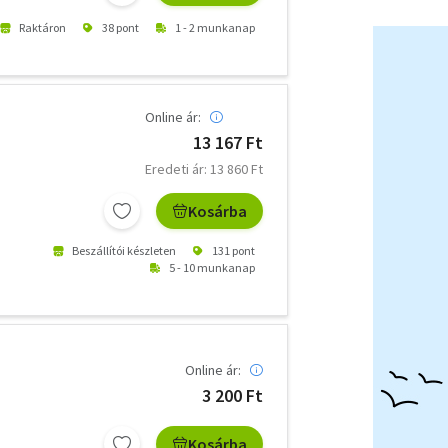
Raktáron
38 pont
1 - 2 munkanap
Online ár:
13 167 Ft
Eredeti ár: 13 860 Ft
Kosárba
Beszállítói készleten
131 pont
5 - 10 munkanap
Online ár:
3 200 Ft
Kosárba