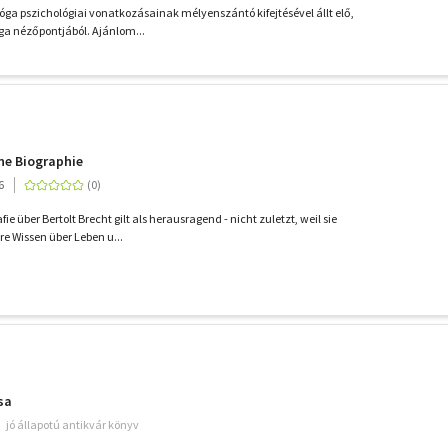
jóga pszichológiai vonatkozásainak mélyenszántó kifejtésével állt elő,
óga nézőpontjából. Ajánlom...
ine Biographie
6
ie über Bertolt Brecht gilt als herausragend - nicht zuletzt, weil sie
e Wissen über Leben u...
sa
jó állapotú antikvár könyv