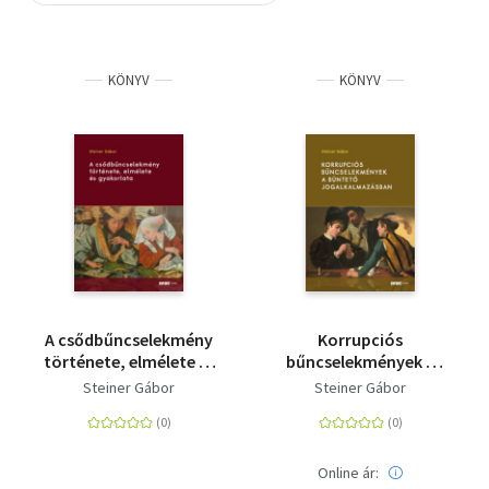
Szótár, nyelvkönyv
KÖNYV
KÖNYV
Tankönyv, segédkönyv
Társadalomtudomány
Természettudomány
Történelem
Vallás
A csődbűncselekmény
Korrupciós
története, elmélete és
bűncselekmények a
gyakorlata
büntető
Steiner Gábor
Steiner Gábor
jogalkalmazásban
Online ár: