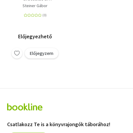
gyakorlatban -
Steiner Gábor
Adólevonási jog,
számlagyárak,
körhintacsalások
Előjegyezhető
Előjegyzem
Csatlakozz Te is a könyvrajongók táborához!