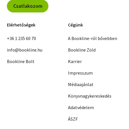
Csatlakozom
Elérhetőségek
Cégünk
+36 1 235 60 70
A Bookline-ról bővebben
info@bookline.hu
Bookline Zöld
Bookline Bolt
Karrier
Impresszum
Médiaajánlat
Könyvnagykereskedés
Adatvédelem
ÁSZF