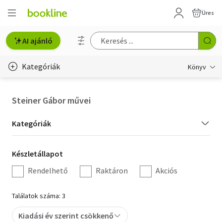
Üres
AI ajánló
Kategóriák
Könyv
Életmód, egészség
Steiner Gábor művei
Erotika
Kategória
Kategóriák
Gyermek- és ifjúsági
szűrés
Készletállapot
Készletállapot
Hobbi, szabadidő
szűrés
Rendelhető
Raktáron
Akciós
Irodalom
Találatok száma: 3
Művészet
Kiadási év szerint csökkenő
Szakkönyv