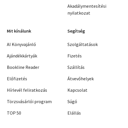
Akadálymentesítési
nyilatkozat
Mit kínálunk
Segítség
AI Könyvajánló
Szolgáltatások
Ajándékkártyák
Fizetés
Bookline Reader
Szállítás
Előfizetés
Átvevőhelyek
Hírlevél feliratkozás
Kapcsolat
Törzsvásárlói program
Súgó
TOP 50
Elállás