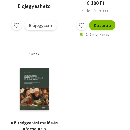
8 100 Ft
Előjegyezhető
Eredeti ár: 9 000 Ft
Előjegyzem
Kosárba
2 - 3 munkanap
KÖNYV
Költségvetési csalás és
áfacsalás a