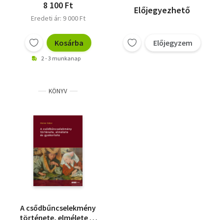
8 100 Ft
Előjegyezhető
Eredeti ár: 9 000 Ft
Kosárba
Előjegyzem
2 - 3 munkanap
KÖNYV
A csődbűncselekmény
története, elmélete és