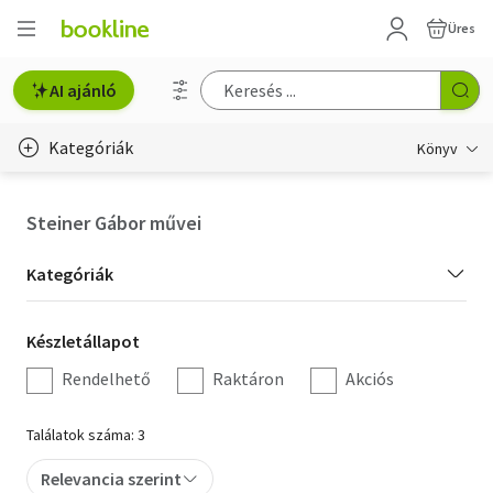
Üres
AI ajánló
Kategóriák
Könyv
Életmód, egészség
Steiner Gábor művei
Erotika
Kategória
Kategóriák
Gyermek- és ifjúsági
szűrés
Készletállapot
Készletállapot
Hobbi, szabadidő
szűrés
Rendelhető
Raktáron
Akciós
Irodalom
Találatok száma: 3
Művészet
Relevancia szerint
Szakkönyv