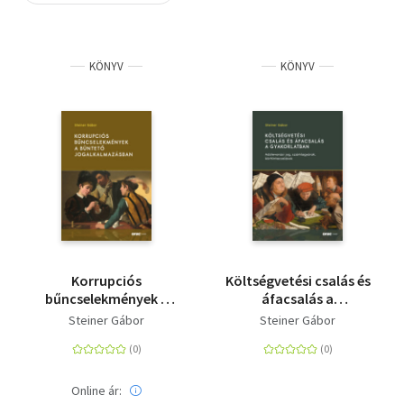
Szótár, nyelvkönyv
KÖNYV
KÖNYV
Tankönyv, segédkönyv
Társadalomtudomány
Természettudomány
Történelem
Vallás
Korrupciós
Költségvetési csalás és
bűncselekmények a
áfacsalás a
büntető
gyakorlatban -
Steiner Gábor
Steiner Gábor
jogalkalmazásban
Adólevonási jog,
számlagyárak,
körhintacsalások
Online ár: