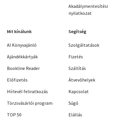
Akadálymentesítési
nyilatkozat
Mit kínálunk
Segítség
AI Könyvajánló
Szolgáltatások
Ajándékkártyák
Fizetés
Bookline Reader
Szállítás
Előfizetés
Átvevőhelyek
Hírlevél feliratkozás
Kapcsolat
Törzsvásárlói program
Súgó
TOP 50
Elállás