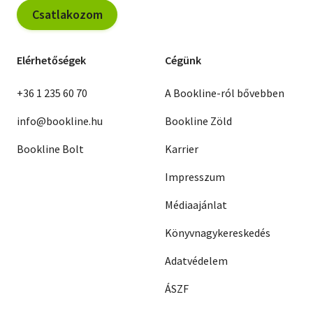
Csatlakozom
Elérhetőségek
Cégünk
+36 1 235 60 70
A Bookline-ról bővebben
info@bookline.hu
Bookline Zöld
Bookline Bolt
Karrier
Impresszum
Médiaajánlat
Könyvnagykereskedés
Adatvédelem
ÁSZF