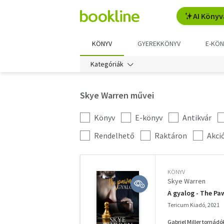
AI Könyv
KÖNYV
GYEREKKÖNYV
E-KÖN
Kategóriák
Skye Warren művei
Könyv
E-könyv
Antikvár
Kategória
szűrés
További
Rendelhető
Raktáron
Akci
szűrők
KÖNYV
Skye Warren
A gyalog - The Pa
Tericum Kiadó, 2021
Gabriel Miller tornádó