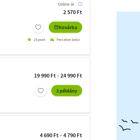
Online ár:
2 570 Ft
Kosárba
25 pont
Perceken belül
19 990 Ft - 24 990 Ft
2 példány
4 690 Ft - 4 790 Ft