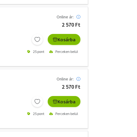
Online ár:
2 570 Ft
Kosárba
25 pont
Perceken belül
Online ár:
2 570 Ft
Kosárba
25 pont
Perceken belül