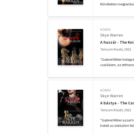
Kíméletlen megtorláss
KÖNYV
Skye Warren
A huszár - The Kn
Tericum Kiadó, 2022
"Gabriel Miller hidegv
családom, az otthono
KÖNYV
Skye Warren
A bástya - The Ca
Tericum Kiadó, 2022
"Gabriel Miller azzal
holott az üldözőim f