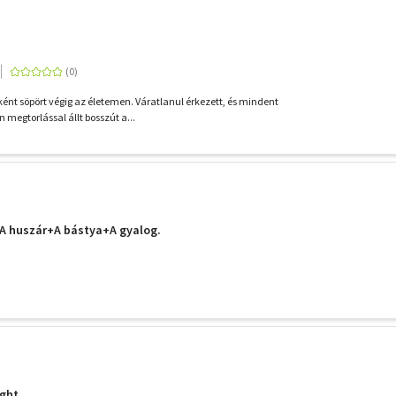
ként söpört végig az életemen. Váratlanul érkezett, és mindent
n megtorlással állt bosszút a...
 A huszár+A bástya+A gyalog.
ight