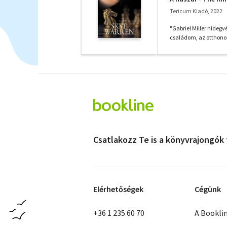
Tericum Kiadó, 2022
"Gabriel Miller hidegv
családom, az otthono
Csatlakozz Te is a könyvrajongók
Elérhetőségek
Cégünk
+36 1 235 60 70
A Bookli