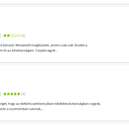
rű bűnöző. Mindentől megfosztott, amim csak volt. Elvette a
m és az ártatlanságom. Csupán egyet...
hiteget, hogy az elefántcsonttornyában tökéletes biztonságban vagyok,
olyton a nyomomban vannak,...