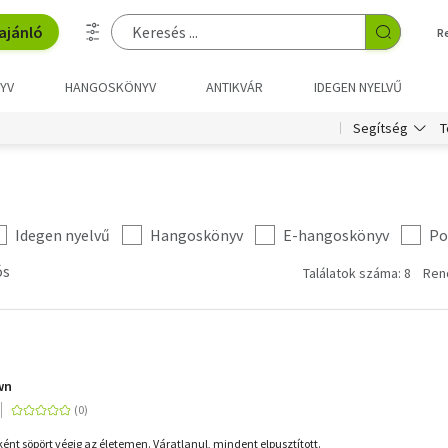
ajánló
R
YV
HANGOSKÖNYV
ANTIKVÁR
IDEGEN NYELVŰ
T
Segítség
Idegen nyelvű
Hangoskönyv
E-hangoskönyv
Po
ós
Találatok száma: 8
Ren
wn
ként söpört végig az életemen. Váratlanul, mindent elpusztított.