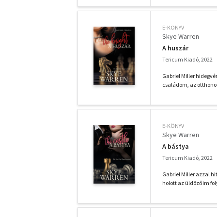
E-KÖNYV
Skye Warren
A huszár
Tericum Kiadó, 2022
Gabriel Miller hidegvé
családom, az otthono
E-KÖNYV
Skye Warren
A bástya
Tericum Kiadó, 2022
Gabriel Miller azzal 
holott az üldözőim f