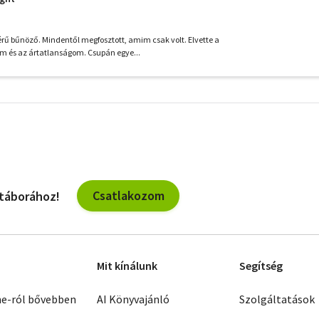
érű bűnöző. Mindentől megfosztott, amim csak volt. Elvette a
m és az ártatlanságom. Csupán egye...
További
szűrők
Csatlakozom
 táborához!
Mit kínálunk
Segítség
ne-ról bővebben
AI Könyvajánló
Szolgáltatások