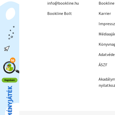
info@bookline.hu
Bookline
Bookline Bolt
Karrier
Impress
Médiaajá
Könyvnag
Adatvéd
ÁSZF
Akadálym
nyilatko