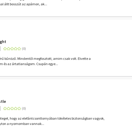
al állt bosszút az apámon, ak...
ight
érű bűnöző. Mindentől megfosztott, amim csak volt. Elvette a
m és az ártatlanságom. Csupán egye...
stle
 hiteget, hogy az elefántcsonttornyában tökéletes biztonságban vagyok,
olyton a nyomomban vannak...