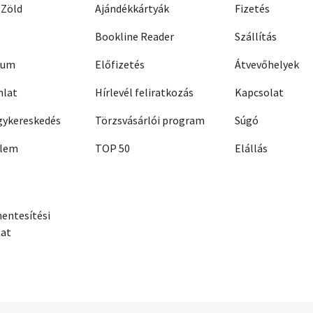
 Zöld
Ajándékkártyák
Fizetés
Bookline Reader
Szállítás
zum
Előfizetés
Átvevőhelyek
nlat
Hírlevél feliratkozás
Kapcsolat
ykereskedés
Törzsvásárlói program
Súgó
elem
TOP 50
Elállás
entesítési
zat