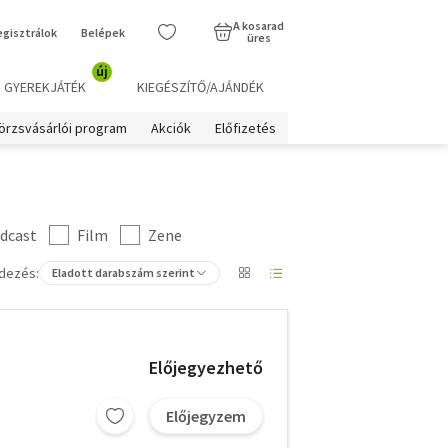
A kosarad
egisztrálok
Belépek
üres
új
GYEREKJÁTÉK
KIEGÉSZÍTŐ/AJÁNDÉK
örzsvásárlói program
Akciók
Előfizetés
dcast
Film
Zene
dezés:
Eladott darabszám szerint
Előjegyezhető
Előjegyzem