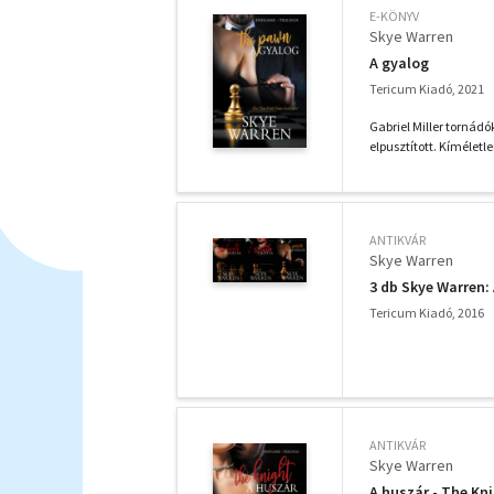
E-KÖNYV
Skye Warren
A gyalog
Tericum Kiadó, 2021
Gabriel Miller tornádó
elpusztított. Kíméletle
ANTIKVÁR
Skye Warren
3 db Skye Warren:
Tericum Kiadó, 2016
ANTIKVÁR
Skye Warren
A huszár - The Kn