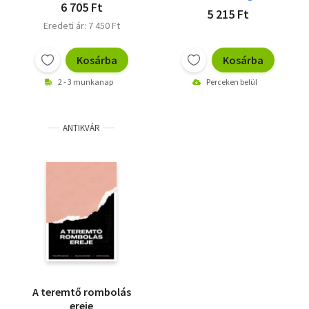
6 705 Ft
5 215 Ft
Eredeti ár: 7 450 Ft
Kosárba
Kosárba
2 - 3 munkanap
Perceken belül
ANTIKVÁR
A teremtő rombolás
ereje