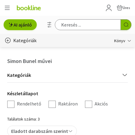
Üres
AI ajánló
Kategóriák
Könyv
Életmód, egészség
Simon Bunel művei
Erotika
Kategória
Kategóriák
Gyermek- és ifjúsági
szűrés
Készletállapot
Készletállapot
Hobbi, szabadidő
szűrés
Rendelhető
Raktáron
Akciós
Irodalom
Találatok száma: 3
Művészet
Eladott darabszám szerint
Szakkönyv