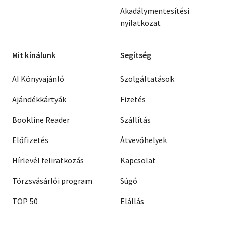
Akadálymentesítési
nyilatkozat
Mit kínálunk
Segítség
AI Könyvajánló
Szolgáltatások
Ajándékkártyák
Fizetés
Bookline Reader
Szállítás
Előfizetés
Átvevőhelyek
Hírlevél feliratkozás
Kapcsolat
Törzsvásárlói program
Súgó
TOP 50
Elállás