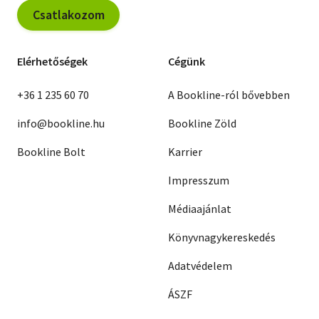
Csatlakozom
Elérhetőségek
Cégünk
+36 1 235 60 70
A Bookline-ról bővebben
info@bookline.hu
Bookline Zöld
Bookline Bolt
Karrier
Impresszum
Médiaajánlat
Könyvnagykereskedés
Adatvédelem
ÁSZF