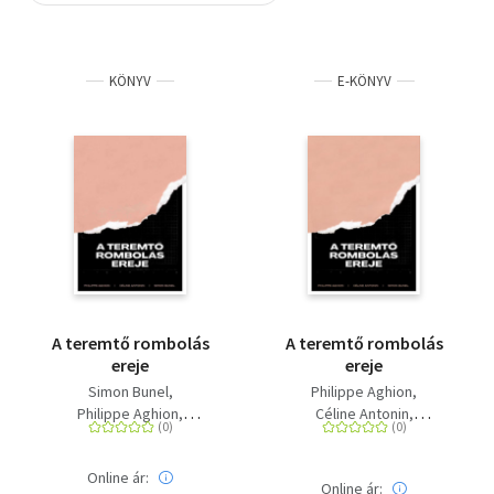
Szótár, nyelvkönyv
KÖNYV
E-KÖNYV
Tankönyv, segédkönyv
Társadalomtudomány
Természettudomány
Történelem
Vallás
A teremtő rombolás
A teremtő rombolás
ereje
ereje
Simon Bunel
Philippe Aghion
Philippe Aghion
Céline Antonin
Céline Antonin
Simon Bunel
Online ár:
Online ár: