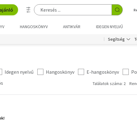
ajánló
R
YV
HANGOSKÖNYV
ANTIKVÁR
IDEGEN NYELVŰ
T
Segítség
Idegen nyelvű
Hangoskönyv
E-hangoskönyv
Po
ós
Találatok száma: 2
Ren
ek!