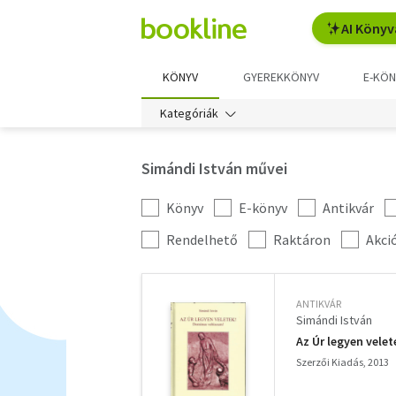
AI Könyv
KÖNYV
GYEREKKÖNYV
E-KÖN
Kategóriák
Simándi István művei
Könyv
E-könyv
Antikvár
Kategória
szűrés
További
Rendelhető
Raktáron
Akci
szűrők
ANTIKVÁR
Simándi István
Az Úr legyen velet
Szerzői Kiadás, 2013