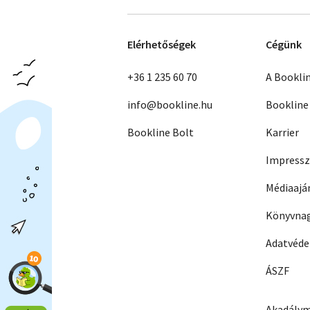
Elérhetőségek
Cégünk
+36 1 235 60 70
A Bookli
info@bookline.hu
Bookline
Bookline Bolt
Karrier
Impress
Médiaajá
Könyvnag
Adatvéd
ÁSZF
Akadálym