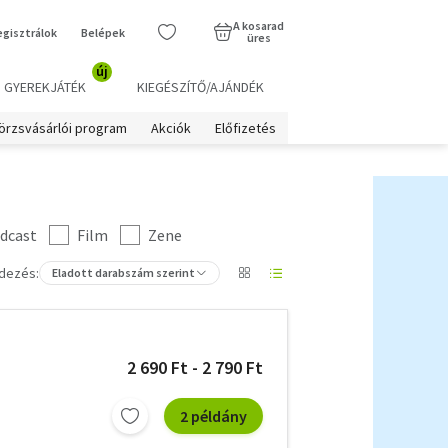
A kosarad
egisztrálok
Belépek
üres
új
GYEREKJÁTÉK
KIEGÉSZÍTŐ/AJÁNDÉK
örzsvásárlói program
Akciók
Előfizetés
dcast
Film
Zene
dezés:
Eladott darabszám szerint
2 690 Ft - 2 790 Ft
2 példány