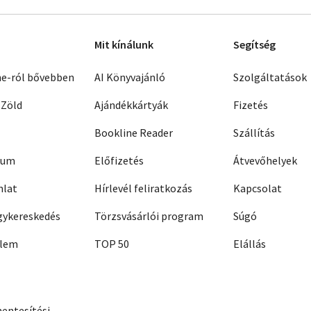
Mit kínálunk
Segítség
ne-ról bővebben
AI Könyvajánló
Szolgáltatások
 Zöld
Ajándékkártyák
Fizetés
Bookline Reader
Szállítás
zum
Előfizetés
Átvevőhelyek
nlat
Hírlevél feliratkozás
Kapcsolat
ykereskedés
Törzsvásárlói program
Súgó
elem
TOP 50
Elállás
entesítési