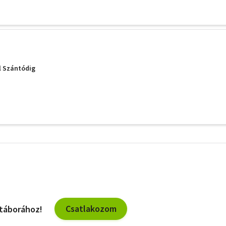
 Szántódig
További
szűrők
Csatlakozom
 táborához!