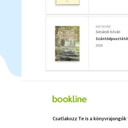
ANTIKVÁR
Simándi István
Szántódpusztától
2014
Csatlakozz Te is a könyvrajongók