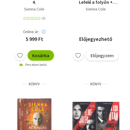
4.
Lefelé a folyón +
Elmejáték + A köd után
Sienna Cole
Sienna Cole
+ Reményszimfónia
Online ár:
5 999 Ft
Előjegyezhető
Kosárba
Előjegyzem
Perceken belül
KÖNYV
KÖNYV