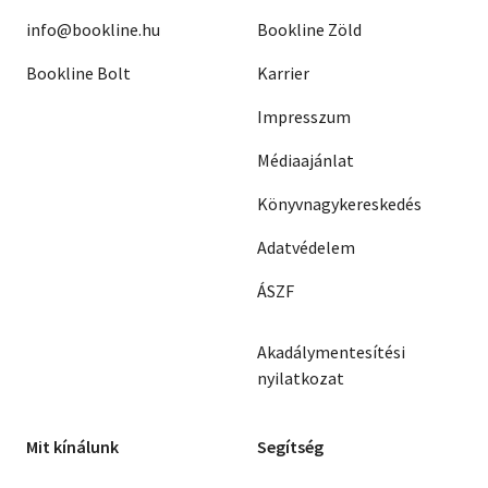
info@bookline.hu
Bookline Zöld
Bookline Bolt
Karrier
Impresszum
Médiaajánlat
Könyvnagykereskedés
Adatvédelem
ÁSZF
Akadálymentesítési
nyilatkozat
Mit kínálunk
Segítség