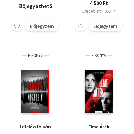
4 500 Ft
Előjegyezhető
Eredeti ár: 4 999 Ft
Előjegyzem
Előjegyzem
E-KÖNYV
E-KÖNYV
Lefelé a folyón
Elmejáték