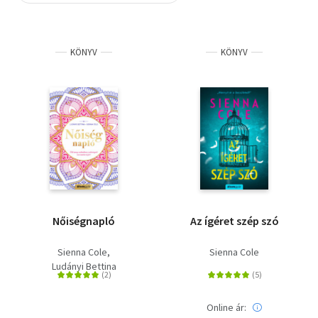
Szótár, nyelvkönyv
KÖNYV
KÖNYV
Tankönyv, segédkönyv
Társadalomtudomány
Természettudomány
Történelem
Vallás
Nőiségnapló
Az ígéret szép szó
Sienna Cole
Sienna Cole
Ludányi Bettina
Online ár: