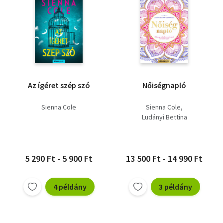
Az ígéret szép szó
Nőiségnapló
Sienna Cole
Sienna Cole
Ludányi Bettina
5 290 Ft - 5 900 Ft
13 500 Ft - 14 990 Ft
4 példány
3 példány