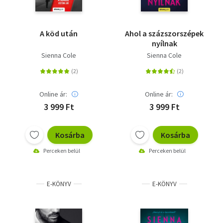
A köd után
Ahol a százszorszépek
nyílnak
Sienna Cole
Sienna Cole
Online ár:
Online ár:
3 999 Ft
3 999 Ft
Kosárba
Kosárba
Perceken belül
Perceken belül
E-KÖNYV
E-KÖNYV