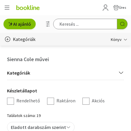
Üres
AI ajánló
Kategóriák
Könyv
Életmód, egészség
Sienna Cole művei
Erotika
Kategória
Kategóriák
Gyermek- és ifjúsági
szűrés
Készletállapot
Készletállapot
Hobbi, szabadidő
szűrés
Rendelhető
Raktáron
Akciós
Irodalom
Találatok száma: 19
Művészet
Eladott darabszám szerint
Szakkönyv