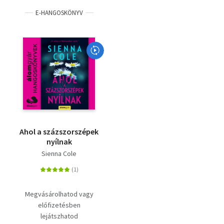
E-HANGOSKÖNYV
Ahol a százszorszépek
nyílnak
Sienna Cole
Megvásárolhatod vagy
előfizetésben
lejátszhatod