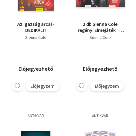
Az igazság arcai -
2 db Sienna Cole
DEDIKÁLT!
regény: Elmejáték + A
köd után
Sienna Cole
Sienna Cole
Előjegyezhető
Előjegyezhető
Előjegyzem
Előjegyzem
ANTIKVÁR
ANTIKVÁR