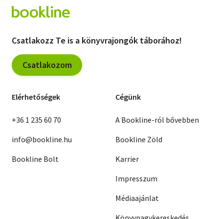
Csatlakozz Te is a könyvrajongók táborához!
Csatlakozom
Elérhetőségek
Cégünk
+36 1 235 60 70
A Bookline-ról bővebben
info@bookline.hu
Bookline Zöld
Bookline Bolt
Karrier
Impresszum
Médiaajánlat
Könyvnagykereskedés