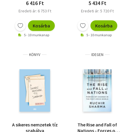
6 416 Ft
5 434 Ft
Eredeti ár: 6 753 Ft
Eredeti ár: 5 720 Ft
Kosárba
Kosárba
5 - 10 munkanap
5 - 10 munkanap
KÖNYV
IDEGEN
A sikeres nemzetek tíz
The Rise and Fall of
szabálya
Nations - Forces of