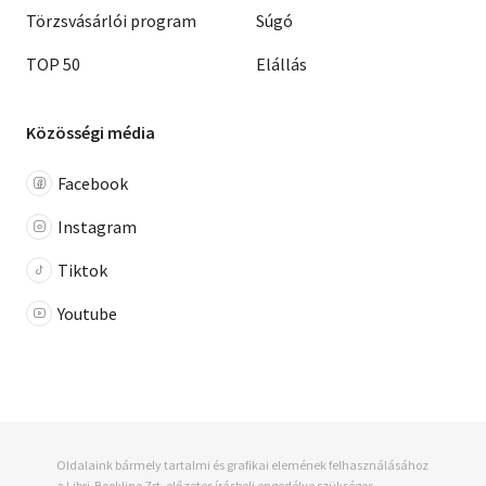
Törzsvásárlói program
Súgó
TOP 50
Elállás
Közösségi média
Facebook
Instagram
Tiktok
Youtube
Oldalaink bármely tartalmi és grafikai elemének felhasználásához
a Libri-Bookline Zrt. előzetes írásbeli engedélye szükséges.