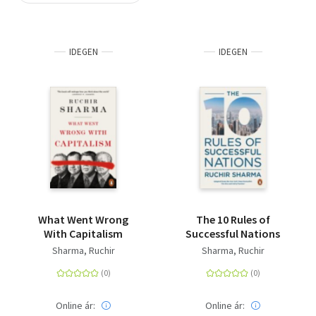
Szótár, nyelvkönyv
IDEGEN
IDEGEN
Tankönyv, segédkönyv
Társadalomtudomány
Természettudomány
Történelem
Vallás
What Went Wrong
The 10 Rules of
With Capitalism
Successful Nations
Sharma, Ruchir
Sharma, Ruchir
Online ár:
Online ár: