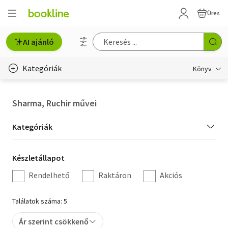
Üres
AI ajánló
Kategóriák
Könyv
Életmód, egészség
Sharma, Ruchir művei
Erotika
Kategória
Kategóriák
Gyermek- és ifjúsági
szűrés
Készletállapot
Készletállapot
Hobbi, szabadidő
szűrés
Rendelhető
Raktáron
Akciós
Irodalom
Találatok száma: 5
Művészet
Ár szerint csökkenő
Szakkönyv