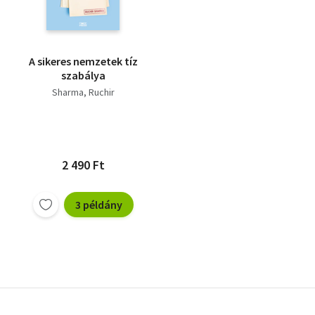
A sikeres nemzetek tíz
szabálya
Sharma, Ruchir
2 490 Ft
3 példány