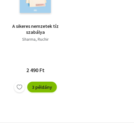
A sikeres nemzetek tíz
szabálya
Sharma, Ruchir
2 490 Ft
3 példány