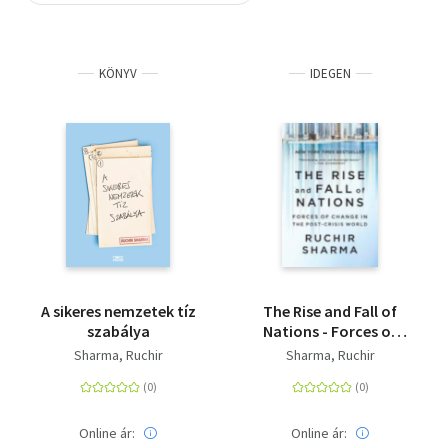
Szótár, nyelvkönyv
KÖNYV
IDEGEN
Tankönyv, segédkönyv
Társadalomtudomány
Természettudomány
Történelem
Vallás
A sikeres nemzetek tíz
The Rise and Fall of
szabálya
Nations - Forces of
Change in the Post-
Sharma, Ruchir
Sharma, Ruchir
Crisis World
Online ár:
Online ár: