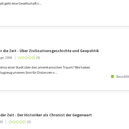
t geht eine Gesellschaft v...
 die Zeit - Über Zivilisationsgeschichte und Geopolitik
ge, 2006
ndriss einer Stadt über den amerikanischen Traum? Wie haben
lugzeug unseren Sinn für Distanzen v...
Beszállí
er Zeit - Der Historiker als Chronist der Gegenwart
25