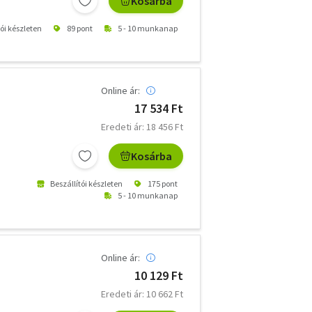
Kosárba
tói készleten
89 pont
5 - 10 munkanap
Online ár:
17 534 Ft
Eredeti ár: 18 456 Ft
Kosárba
Beszállítói készleten
175 pont
5 - 10 munkanap
Online ár:
10 129 Ft
Eredeti ár: 10 662 Ft