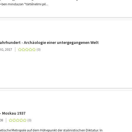
-ben mindazon "történelmi pil...
ahrhundert - Archäologie einer untergegangenen Welt
KG, 2017
- Moskau 1937
08
etische Metropole auf dem Höhepunkt der stalinistischen Diktatur. In