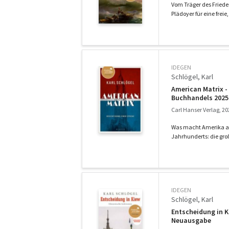
Vom Träger des Friede
Plädoyer für eine frei
IDEGEN
Schlögel, Karl
American Matrix -
Buchhandels 2025
Carl Hanser Verlag, 20
Was macht Amerika aus
Jahrhunderts: die groß
IDEGEN
Schlögel, Karl
Entscheidung in K
Neuausgabe