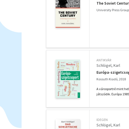
The Soviet Centur
University Press Group
ANTIKVÁR
Schlögel, Karl
Európa-szigetcso
Kossuth Kiadó, 2018
A városportré mint hel
játszódik. Európa 1989
IDEGEN
Schlögel, Karl