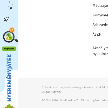
Médiaajá
Könyvnag
Adatvéd
ÁSZF
Akadálym
nyilatko
Oldalaink bármely tartalmi és grafikai elemének felha
SSL tanúsítvány
© 2001 - 2026, Libri-Bookline Zrt. Minden jog fenntartva