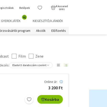
A kosarad
egisztrálok
Belépek
üres
új
GYEREKJÁTÉK
KIEGÉSZÍTŐ/AJÁNDÉK
örzsvásárlói program
Akciók
Előfizetés
dcast
Film
Zene
dezés:
Eladott darabszám szerint
Online ár:
3 200 Ft
Kosárba