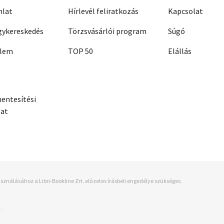
nlat
Hírlevél feliratkozás
Kapcsolat
ykereskedés
Törzsvásárlói program
Súgó
elem
TOP 50
Elállás
entesítési
zat
sználásához a Libri-Bookline Zrt. előzetes írásbeli engedélye szükséges.
.