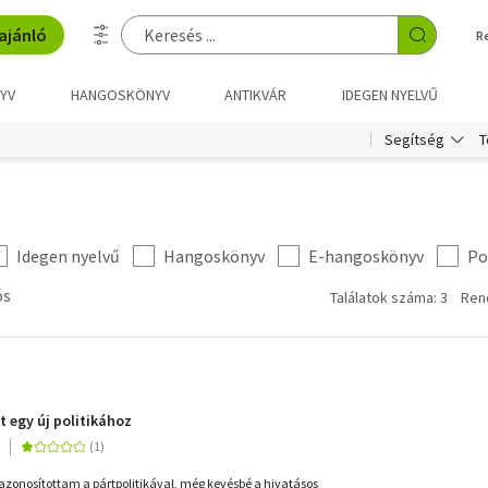
ajánló
R
YV
HANGOSKÖNYV
ANTIKVÁR
IDEGEN NYELVŰ
T
Segítség
Idegen nyelvű
Hangoskönyv
E-hangoskönyv
Po
ós
Találatok száma: 3
Ren
at egy új politikához
 azonosítottam a pártpolitikával, még kevésbé a hivatásos