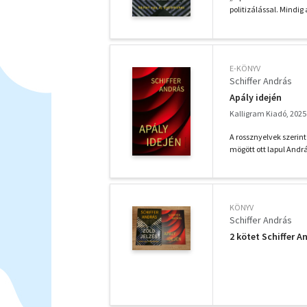
politizálással. Mindig
E-KÖNYV
Schiffer András
Apály idején
Kalligram Kiadó, 2025
A rossznyelvek szerin
mögött ott lapul Andrá
KÖNYV
Schiffer András
2 kötet Schiffer A