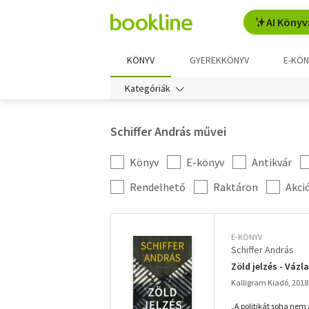
AI Könyv
KÖNYV
GYEREKKÖNYV
E-KÖN
Kategóriák
Schiffer András művei
Könyv
E-könyv
Antikvár
Kategória
szűrés
További
Rendelhető
Raktáron
Akci
szűrők
E-KÖNYV
Schiffer András
Zöld jelzés - Vázl
Kalligram Kiadó, 2018
„A politikát soha nem