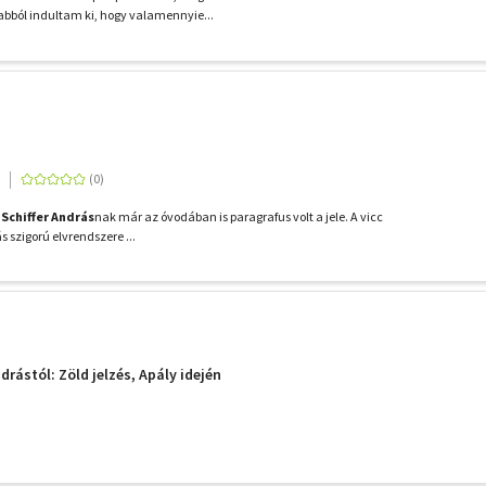
 abból indultam ki, hogy valamennyie...
t
Schiffer András
nak már az óvodában is paragrafus volt a jele. A vicc
s szigorú elvrendszere ...
ndrástól: Zöld jelzés, Apály idején