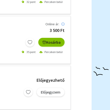
32 pont
Perceken belül
Online ár:
3 500 Ft
Kosárba
35 pont
Perceken belül
Előjegyezhető
Előjegyzem