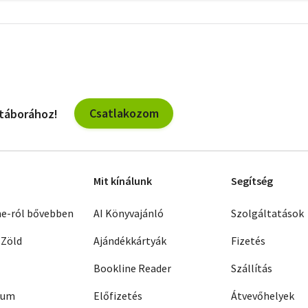
További
szűrők
Csatlakozom
 táborához!
Mit kínálunk
Segítség
ne-ról bővebben
AI Könyvajánló
Szolgáltatások
 Zöld
Ajándékkártyák
Fizetés
Bookline Reader
Szállítás
zum
Előfizetés
Átvevőhelyek