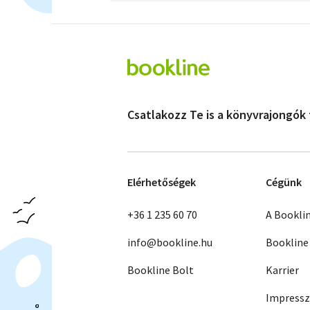
Csatlakozz Te is a könyvrajongók
Elérhetőségek
Cégünk
+36 1 235 60 70
A Bookli
info@bookline.hu
Bookline
Bookline Bolt
Karrier
Impress