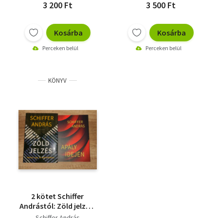
3 200 Ft
3 500 Ft
Kosárba
Kosárba
Perceken belül
Perceken belül
KÖNYV
2 kötet Schiffer
Andrástól: Zöld jelzés,
Apály idején
Schiffer András