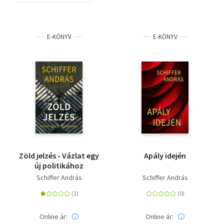
Szótár, nyelvkönyv
E-KÖNYV
E-KÖNYV
Tankönyv, segédkönyv
Társadalomtudomány
Természettudomány
Történelem
Vallás
Zöld jelzés - Vázlat egy
Apály idején
új politikához
Schiffer András
Schiffer András
Online ár:
Online ár: