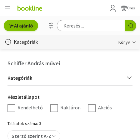
Üres
AI ajánló
Kategóriák
Könyv
Életmód, egészség
Schiffer András művei
Erotika
Kategória
Kategóriák
Gyermek- és ifjúsági
szűrés
Készletállapot
Készletállapot
Hobbi, szabadidő
szűrés
Rendelhető
Raktáron
Akciós
Irodalom
Találatok száma: 3
Művészet
Szerző szerint A-Z
Szakkönyv