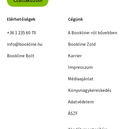
Csatlakozom
Elérhetőségek
Cégünk
+36 1 235 60 70
A Bookline-ról bővebben
info@bookline.hu
Bookline Zöld
Bookline Bolt
Karrier
Impresszum
Médiaajánlat
Könyvnagykereskedés
Adatvédelem
ÁSZF