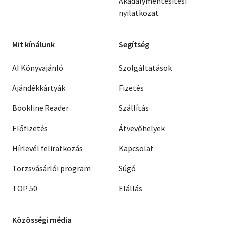
Akadálymentesítési
nyilatkozat
Mit kínálunk
Segítség
AI Könyvajánló
Szolgáltatások
Ajándékkártyák
Fizetés
Bookline Reader
Szállítás
Előfizetés
Átvevőhelyek
Hírlevél feliratkozás
Kapcsolat
Törzsvásárlói program
Súgó
TOP 50
Elállás
Közösségi média