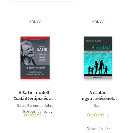
Szótár, nyelvkönyv
KÖNYV
KÖNYV
Tankönyv, segédkönyv
Társadalomtudomány
Természettudomány
Történelem
Vallás
A Satir-modell -
A család
Családterápia és ami
együttélésének
azon túl van
művészete
Satir
Banmen, John
Satir
Gerber, Jane
Gömöri Mária
Online ár: