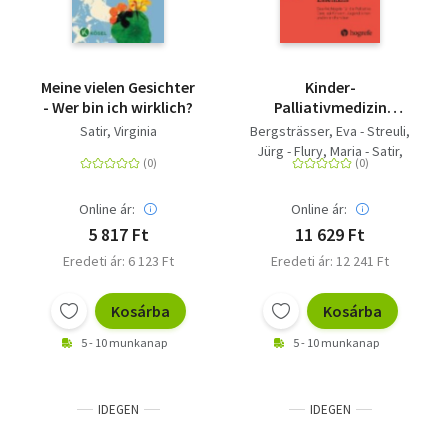
Meine vielen Gesichter
Kinder-
- Wer bin ich wirklich?
Palliativmedizin
Essentials - Das
Satir, Virginia
Bergsträsser, Eva - Streuli,
Wichtigste für die
Jürg - Flury, Maria - Satir,
Palliative Care bei
Aylin
Kindern und ihren
Familien
Online ár:
Online ár:
5 817 Ft
11 629 Ft
Eredeti ár: 6 123 Ft
Eredeti ár: 12 241 Ft
Kosárba
Kosárba
5 - 10 munkanap
5 - 10 munkanap
IDEGEN
IDEGEN