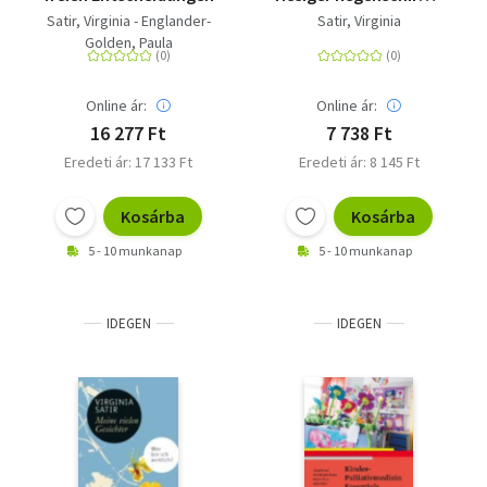
...der alles umfasst,
Satir, Virginia - Englander-
Satir, Virginia
was unter Menschen
Golden, Paula
vor sich geht
Online ár:
Online ár:
16 277 Ft
7 738 Ft
Eredeti ár: 17 133 Ft
Eredeti ár: 8 145 Ft
Kosárba
Kosárba
5 - 10 munkanap
5 - 10 munkanap
IDEGEN
IDEGEN