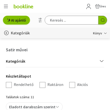
Üres
AI ajánló
Kategóriák
Könyv
Életmód, egészség
Satir művei
Erotika
Kategória
Kategóriák
Gyermek- és ifjúsági
szűrés
Készletállapot
Készletállapot
Hobbi, szabadidő
szűrés
Rendelhető
Raktáron
Akciós
Irodalom
Találatok száma: 11
Művészet
Eladott darabszám szerint
Szakkönyv