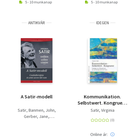
5 - 10 munkanap
5 - 10 munkanap
ANTIKVÁR
IDEGEN
A Satir-modell
Kommunikation.
Selbstwert. Kongruenz
- Konzepte und
Satir
Banmen, John
Satir, Virginia
Perspektiven
Gerber, Jane
familientherapeutischer
Gömöri Mária
Praxis
Online ár: