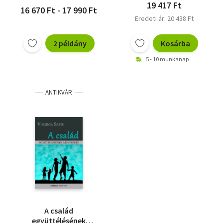
19 417 Ft
16 670 Ft - 17 990 Ft
Eredeti ár: 20 438 Ft
2 példány
Kosárba
5 - 10 munkanap
ANTIKVÁR
A család
együttélésének