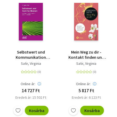
Selbstwert und
Mein Weg zu dir -
Kommunikation
Kontakt finden und
(Leben lernen, Bd. 18) -
Vertrauen gewinnen
Satir, Virginia
Satir, Virginia
Familientherapie für
Berater und zur
Selbsthilfe
Online ár:
Online ár:
14 727 Ft
5 817 Ft
Eredeti ár: 15 502 Ft
Eredeti ár: 6 123 Ft
Kosárba
Kosárba