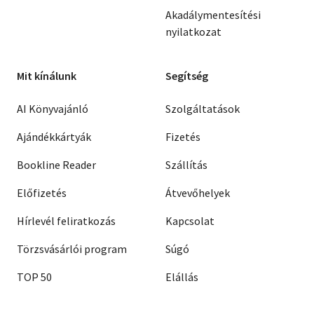
Akadálymentesítési
nyilatkozat
Mit kínálunk
Segítség
AI Könyvajánló
Szolgáltatások
Ajándékkártyák
Fizetés
Bookline Reader
Szállítás
Előfizetés
Átvevőhelyek
Hírlevél feliratkozás
Kapcsolat
Törzsvásárlói program
Súgó
TOP 50
Elállás