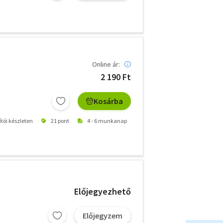
Online ár:
2 190 Ft
Kosárba
ítói készleten
21 pont
4 - 6 munkanap
Előjegyezhető
Előjegyzem