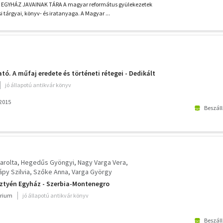
GYHÁZ JAVAINAK TÁRA A magyar református gyülekezetek
i tárgyai, könyv- és iratanyaga. A Magyar ...
tó. A műfaj eredete és történeti rétegei - Dedikált
jó állapotú antikvár könyv
2015
Beszáll
arolta
Hegedűs Gyöngyi
Nagy Varga Vera
ápy Szilvia
Szőke Anna
Varga György
ztyén Egyház - Szerbia-Montenegro
rium
jó állapotú antikvár könyv
Beszáll