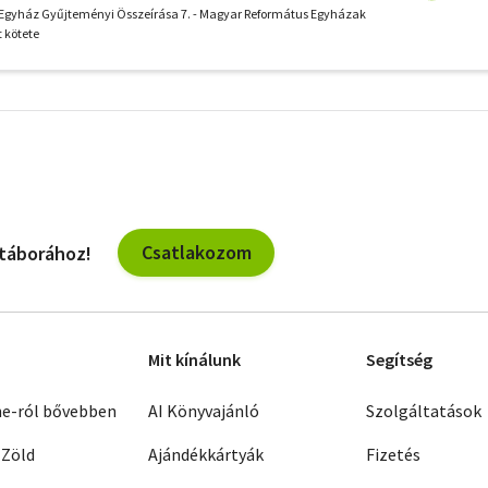
Egyház Gyűjteményi Összeírása 7. - Magyar Református Egyházak
 kötete
További
szűrők
Csatlakozom
 táborához!
Mit kínálunk
Segítség
ne-ról bővebben
AI Könyvajánló
Szolgáltatások
 Zöld
Ajándékkártyák
Fizetés