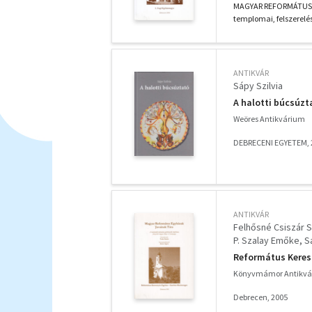
MAGYAR REFORMÁTUS E
templomai, felszerelés
ANTIKVÁR
Sápy Szilvia
A halotti búcsúzta
Weöres Antikvárium
DEBRECENI EGYETEM, 
ANTIKVÁR
Felhősné Csiszár S
P. Szalay Emőke
S
Református Keres
Könyvmámor Antikvá
Debrecen, 2005