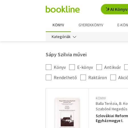
AI Könyv
KÖNYV
GYEREKKÖNYV
E-KÖN
Kategóriák
Sápy Szilvia művei
Könyv
E-könyv
Antikvár
Kategória
szűrés
További
Rendelhető
Raktáron
Akci
szűrők
KÖNYV
Balla Terézia
B. Ko
Szabóné Hegedűs
Szlovákiai Reform
Egyházmegye I.