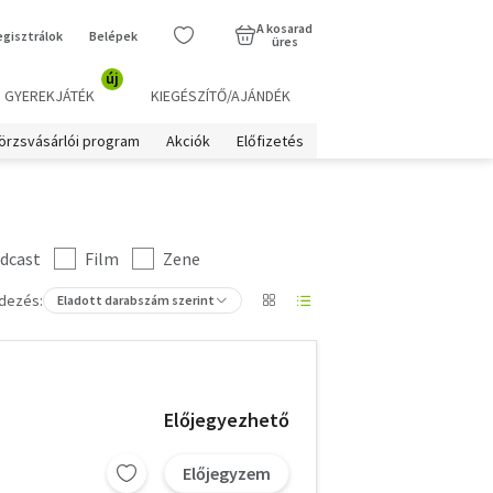
A kosarad
egisztrálok
Belépek
üres
új
GYEREKJÁTÉK
KIEGÉSZÍTŐ/AJÁNDÉK
örzsvásárlói program
Akciók
Előfizetés
dcast
Film
Zene
dezés:
Eladott darabszám szerint
Előjegyezhető
Előjegyzem