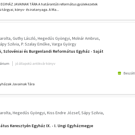
GYHÁZ JAVAINAK TÁRA A határontúli református gyülekezetek
i tárgyai, könyv- és iratanyaga. A Ma...
arolta
Guthy László
Hegedűs Gyöngyi
Molnár Ambrus
ápy Szilvia
P. Szalay Emőke
Varga György
gi, Szlovéniai és Burgenlandi Református Egyház - Saját
várium
jó állapotú antikvár könyv
Beszáll
gyházak Javainak Tára
arolta
Hegedűs Gyöngyi
Kiss Endre József
Sápy Szilvia
átus Keresztyén Egyház IX. - I. Ungi Egyházmegye