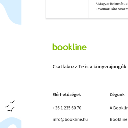
A Magyar Református 
Javainak Tára sorozat
Csatlakozz Te is a könyvrajongók
Elérhetőségek
Cégünk
+36 1 235 60 70
A Bookli
info@bookline.hu
Bookline