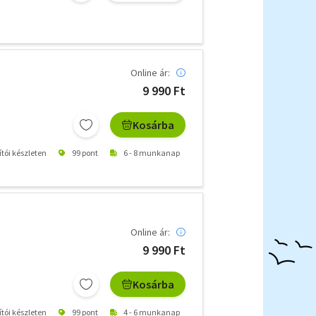
Online ár:
9 990 Ft
Kosárba
ítói készleten
99 pont
6 - 8 munkanap
Online ár:
9 990 Ft
Kosárba
ítói készleten
99 pont
4 - 6 munkanap