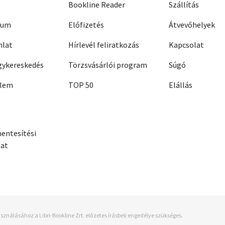
Bookline Reader
Szállítás
zum
Előfizetés
Átvevőhelyek
nlat
Hírlevél feliratkozás
Kapcsolat
ykereskedés
Törzsvásárlói program
Súgó
elem
TOP 50
Elállás
entesítési
zat
sználásához a Libri-Bookline Zrt. előzetes írásbeli engedélye szükséges.