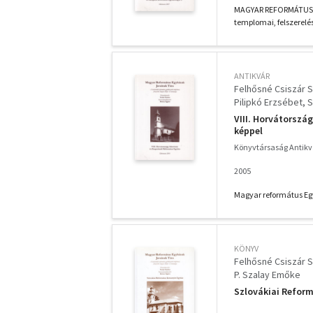
MAGYAR REFORMÁTUS E
templomai, felszerelés
ANTIKVÁR
Felhősné Csiszár S
Pilipkó Erzsébet
S
VIII. Horvátorszá
képpel
Könyvtársaság Antik
2005
Magyar református E
KÖNYV
Felhősné Csiszár S
P. Szalay Emőke
Szlovákiai Reform