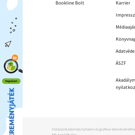
Bookline Bolt
Karrier
Impress
Médiaajá
Könyvnag
Adatvéd
ÁSZF
Akadálym
nyilatko
Oldalaink bármely tartalmi és grafikai elemének felha
SSL tanúsítvány