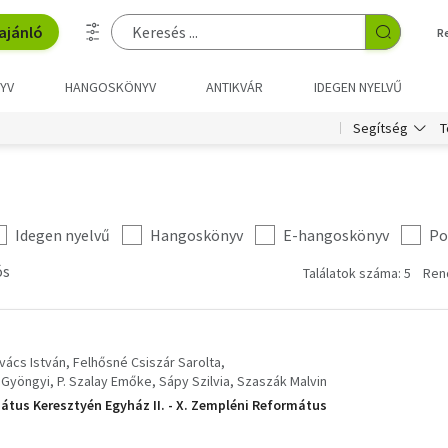
ajánló
R
YV
HANGOSKÖNYV
ANTIKVÁR
IDEGEN NYELVŰ
T
Segítség
Idegen nyelvű
Hangoskönyv
E-hangoskönyv
Po
ós
Találatok száma: 5
Ren
vács István
Felhősné Csiszár Sarolta
 Gyöngyi
P. Szalay Emőke
Sápy Szilvia
Szaszák Malvin
átus Keresztyén Egyház II. - X. Zempléni Református