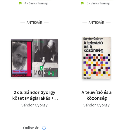
4 - 6 munkanap
6 - 8 munkanap
ANTIKVÁR
ANTIKVÁR
2 db. Sándor György
A televízió és a
kötet (Mágiarakás + A
közönség
gaz Mocsolay!)
Sándor György
Sándor György
Online ár: