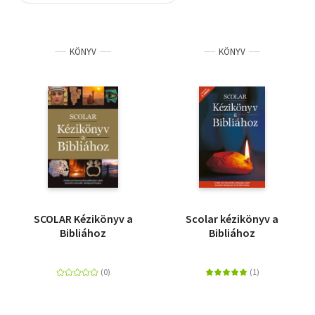
Szótár, nyelvkönyv
KÖNYV
KÖNYV
Tankönyv, segédkönyv
Társadalomtudomány
Természettudomány
Történelem
Vallás
SCOLAR Kézikönyv a
Scolar kézikönyv a
Bibliához
Bibliához