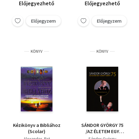
Előjegyezhető
Előjegyezhető
Előjegyzem
Előjegyzem
KÖNYV
KÖNYV
Kézikönyv a Bibliához
SÁNDOR GYÖRGY 75
(Scolar)
/AZ ÉLETEM EGY
CSUKOTT KÖNYV +
Alexander, Pat
Sándor György