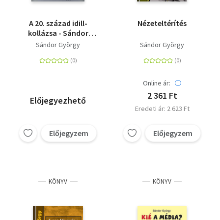
A 20. század idill-
Nézeteltérítés
kollázsa - Sándor
György szóképes
Sándor György
Sándor György
albuma
Online ár:
2 361 Ft
Előjegyezhető
Eredeti ár: 2 623 Ft
Előjegyzem
Előjegyzem
KÖNYV
KÖNYV