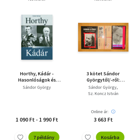
Horthy, Kádár -
3 kötet Sándor
Hasonlóságok és
Györgytől/-ről:
különbségek
Nézeteltérítés,
Sándor György
Sándor György
Mágiarakás + Sándor
Sz. Koncz István
György, avagy az igric
jár közöttünk
Online ár:
1 090 Ft - 1 990 Ft
3 663 Ft
7 példány
Kosárba