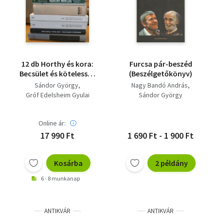
12 db Horthy és kora:
Furcsa pár-beszéd
Becsület és kötelesség
(Beszélgetőkönyv)
1-2.; Horthy, Kádár
Sándor György
Nagy Bandó András
(Hasonlóságok és
Gróf Edelsheim Gyulai
Sándor György
különbségek); Horthy
Ilona
Miklós titkos iratai;
Szinai Miklós-Szűcs
Horthy Miklós
Online ár:
László
(Turbucz);
Turbucz Dávid
17 990 Ft
1 690 Ft - 1 900 Ft
Emlékirataim; A
Horthy Miklós
Horthy-család
Vécsey Olivér
története; Horthy
Kosárba
2 példány
Ungváry Krisztián
(Vas)
Sáringer János
Vas Zoltán
6 - 8 munkanap
ANTIKVÁR
ANTIKVÁR