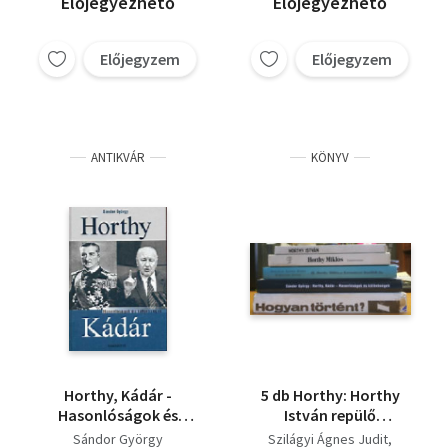
Előjegyezhető
Előjegyezhető
Előjegyzem
Előjegyzem
ANTIKVÁR
KÖNYV
Horthy, Kádár -
5 db Horthy: Horthy
Hasonlóságok és
István repülő
különbségek
főhadnagy tragikus
Sándor György
Szilágyi Ágnes Judit