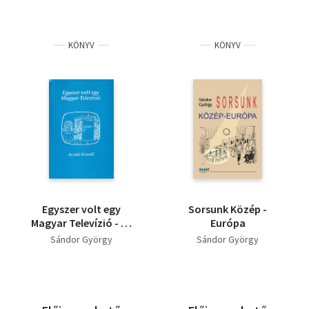
KÖNYV
KÖNYV
Egyszer volt egy
Sorsunk Közép -
Magyar Televízió - Az
Európa
első 25 évről
Sándor György
Sándor György