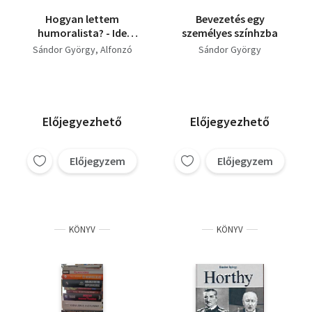
Hogyan lettem
Bevezetés egy
humoralista? - Ide
személyes színhzba
figyeljenek emberek! +
Sándor György
Alfonzó
Sándor György
Mágiarakás +
Nézeteltérítés
Előjegyezhető
Előjegyezhető
Előjegyzem
Előjegyzem
KÖNYV
KÖNYV