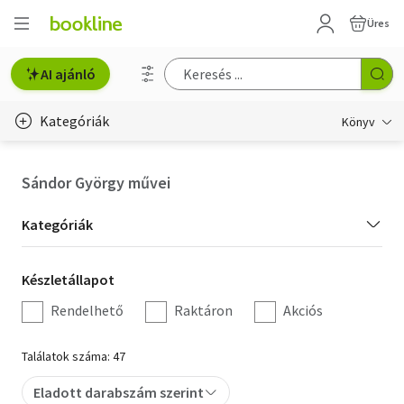
Üres
AI ajánló
Kategóriák
Könyv
Életmód, egészség
Sándor György művei
Erotika
Kategória
Kategóriák
Gyermek- és ifjúsági
szűrés
Készletállapot
Készletállapot
Hobbi, szabadidő
szűrés
Rendelhető
Raktáron
Akciós
Irodalom
Találatok száma: 47
Művészet
Eladott darabszám szerint
Szakkönyv