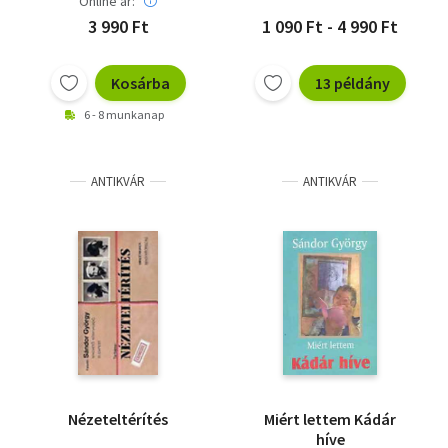
Online ár:
3 990 Ft
1 090 Ft - 4 990 Ft
Kosárba
13 példány
6 - 8 munkanap
ANTIKVÁR
ANTIKVÁR
Nézeteltérítés
Miért lettem Kádár
híve