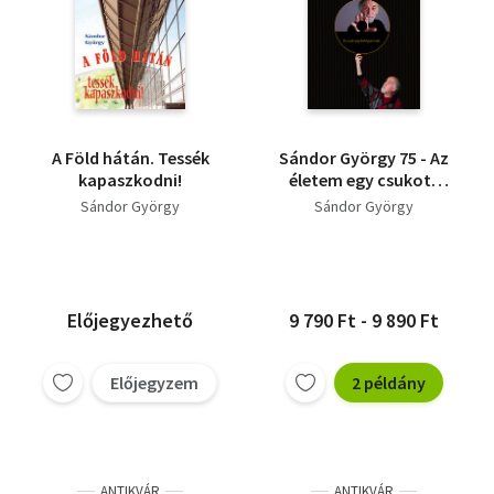
A Föld hátán. Tessék
Sándor György 75 - Az
kapaszkodni!
életem egy csukott
könyv - Én csak úgy
Sándor György
Sándor György
belógtam ide…
Előjegyezhető
9 790 Ft - 9 890 Ft
Előjegyzem
2 példány
ANTIKVÁR
ANTIKVÁR