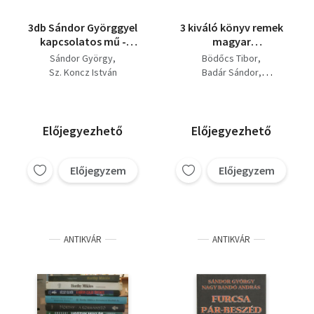
3db Sándor Györggyel
3 kiváló könyv remek
kapcsolatos mű -
magyar
Sándor György-Nagy
humoristáktól:
Sándor György
Bödőcs Tibor
Bandó András-Furcsa
Nézeteltérítés, Addig
Sz. Koncz István
Badár Sándor
pár-beszéd, Sándor
se iszik, Jappán
Sándor György
György-Tartalma:
Badár Sándor-Horváth
Nézeteltérítés, Sz.
János
Koncz István-Sándor
Előjegyezhető
Előjegyezhető
György avagy igric jár
közöttünk,
Előjegyzem
Előjegyzem
ANTIKVÁR
ANTIKVÁR