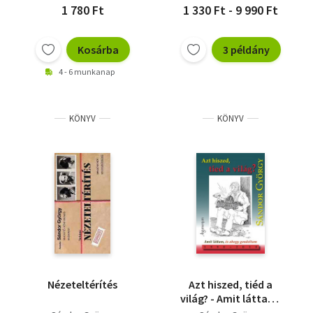
1 780 Ft
1 330 Ft - 9 990 Ft
Kosárba
3 példány
4 - 6 munkanap
KÖNYV
KÖNYV
Nézeteltérítés
Azt hiszed, tiéd a
világ? - Amit láttam,
és ahogy gondoltam