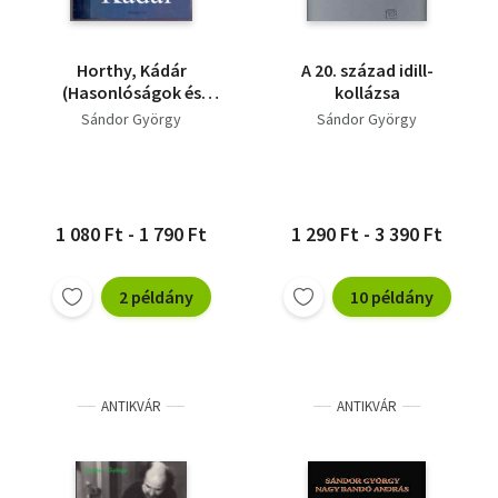
Horthy, Kádár
A 20. század idill-
(Hasonlóságok és
kollázsa
különbségek)
Sándor György
Sándor György
1 080 Ft - 1 790 Ft
1 290 Ft - 3 390 Ft
2 példány
10 példány
ANTIKVÁR
ANTIKVÁR