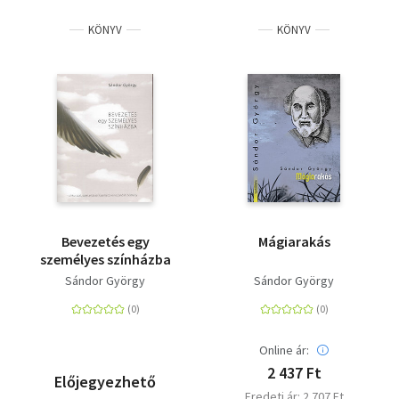
KÖNYV
KÖNYV
Bevezetés egy
Mágiarakás
személyes színházba
Sándor György
Sándor György
Online ár:
2 437 Ft
Előjegyezhető
Eredeti ár: 2 707 Ft