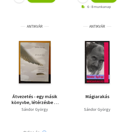
6 - 8 munkanap
ANTIKVÁR
ANTIKVÁR
Átvezetés - egy másik
Mágiarakás
könyvbe, létérzésbe és
örömbe
Sándor György
Sándor György