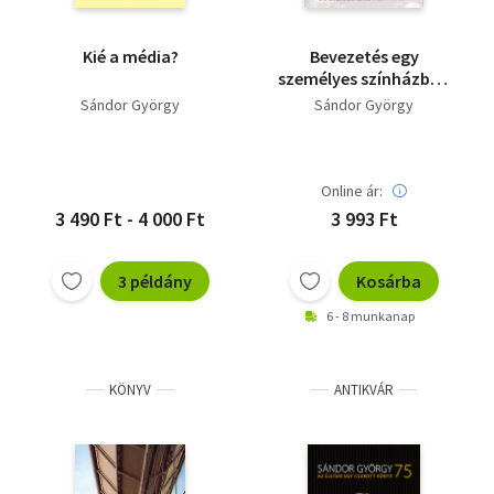
Kié a média?
Bevezetés egy
személyes színházba -
Cirkusszal,
Sándor György
Sándor György
szertartással
ízesített, konszolidált
botrány
Online ár:
3 490 Ft - 4 000 Ft
3 993 Ft
3 példány
Kosárba
6 - 8 munkanap
KÖNYV
ANTIKVÁR