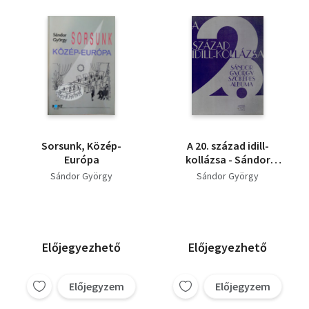
Sorsunk, Közép-
A 20. század idill-
Európa
kollázsa - Sándor
György szóképes
Sándor György
Sándor György
albuma
Előjegyezhető
Előjegyezhető
Előjegyzem
Előjegyzem