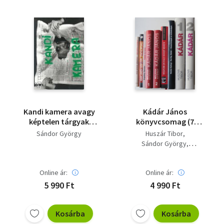
Kandi kamera avagy
Kádár János
képtelen tárgyak
könyvcsomag (7
avagy festett lőtáblák
könyv - 9 kötetben)
Sándor György
Huszár Tibor
Magyarországon
Sándor György
Kornis Mihály
Moldova György
Online ár:
Online ár:
Kopátsy Sándor
Csaplár Vilmos
5 990 Ft
4 990 Ft
Kosárba
Kosárba