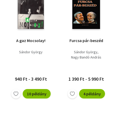
A gaz Mocsolay!
Furcsa pár-beszéd
Sándor György
Sándor György
Nagy Bandó András
940 Ft - 3 490 Ft
1 390 Ft - 5 990 Ft
10 példány
4 példány