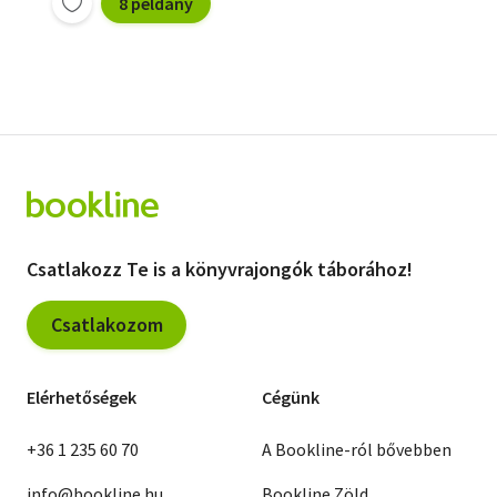
8 példány
Csatlakozz Te is a könyvrajongók táborához!
Csatlakozom
Elérhetőségek
Cégünk
+36 1 235 60 70
A Bookline-ról bővebben
info@bookline.hu
Bookline Zöld