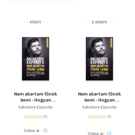
Szótár, nyelvkönyv
KÖNYV
E-KÖNYV
Tankönyv, segédkönyv
Társadalomtudomány
Természettudomány
Történelem
Vallás
Nem akartam főnök
Nem akartam főnök
lenni - Hogyan
lenni - Hogyan
valósítottam meg az
valósítottam meg az
Salvatore Esposito
Salvatore Esposito
álmaimat a
álmaimat a
Gomorrának
Gomorrának
köszönhetően
köszönhetően
Online ár:
Online ár: