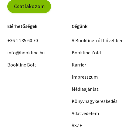
Csatlakozom
Elérhetőségek
Cégünk
+36 1 235 60 70
A Bookline-ról bővebben
info@bookline.hu
Bookline Zöld
Bookline Bolt
Karrier
Impresszum
Médiaajánlat
Könyvnagykereskedés
Adatvédelem
ÁSZF