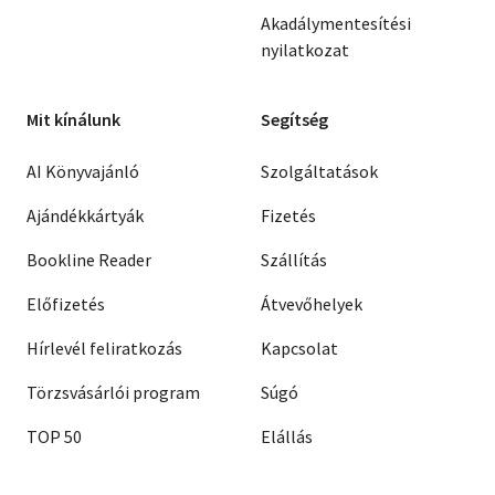
Akadálymentesítési
nyilatkozat
Mit kínálunk
Segítség
AI Könyvajánló
Szolgáltatások
Ajándékkártyák
Fizetés
Bookline Reader
Szállítás
Előfizetés
Átvevőhelyek
Hírlevél feliratkozás
Kapcsolat
Törzsvásárlói program
Súgó
TOP 50
Elállás