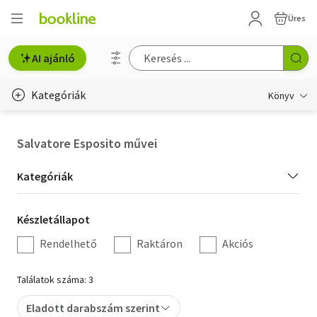
Üres
AI ajánló
Kategóriák
Könyv
Életmód, egészség
Salvatore Esposito művei
Erotika
Kategória
Kategóriák
Gyermek- és ifjúsági
szűrés
Készletállapot
Készletállapot
Hobbi, szabadidő
szűrés
Rendelhető
Raktáron
Akciós
Irodalom
Találatok száma: 3
Művészet
Eladott darabszám szerint
Szakkönyv