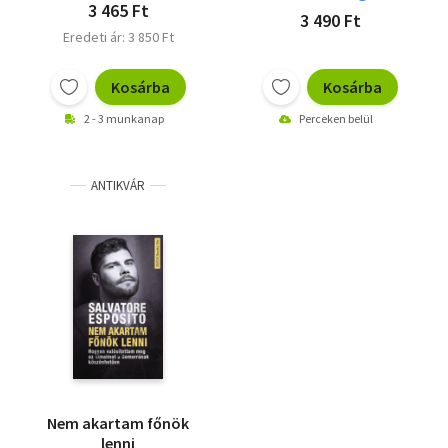
3 465 Ft
3 490 Ft
Eredeti ár: 3 850 Ft
Kosárba
Kosárba
2 - 3 munkanap
Perceken belül
ANTIKVÁR
Nem akartam főnök
lenni