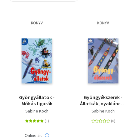
Szótár, nyelvkönyv
KÖNYV
KÖNYV
Tankönyv, segédkönyv
Társadalomtudomány
Természettudomány
Történelem
Vallás
Gyöngyállatok -
Gyöngyékszerek -
Mókás figurák
Állatkák, nyakláncok
és karkötők
Sabine Koch
Sabine Koch
gyöngyökből
Online ár: