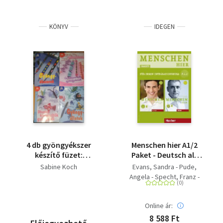
KÖNYV
IDEGEN
4 db gyöngyékszer
Menschen hier A1/2
készítő füzet:
Paket - Deutsch als
Gyöngyékszerek,
Zweitsprache / Paket:
Sabine Koch
Evans, Sandra - Pude,
Ékszerparádé
Kursbuch Menschen
Angela - Specht, Franz -
gyöngyökkel, Divatos
und Arbeitsbuch
Glas-Peters, Sabine -
kiegészítő gyöngyből,
Menschen hier mit
Koch, Elke - Reimann,
gyöngyállatok
Audio-CD
Online ár:
Monika
8 588 Ft