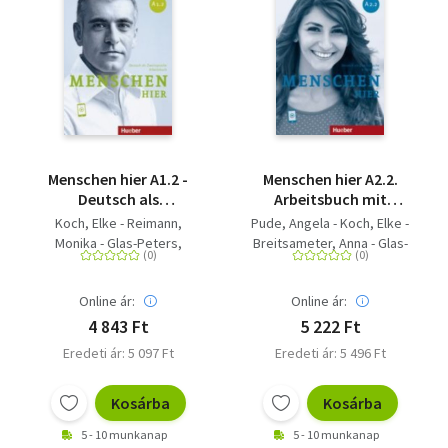
Menschen hier A1.2 -
Menschen hier A2.2.
Deutsch als
Arbeitsbuch mit
Zweitsprache /
Audios online -
Koch, Elke - Reimann,
Pude, Angela - Koch, Elke -
Arbeitsbuch mit
Deutsch als
Monika - Glas-Peters,
Breitsameter, Anna - Glas-
Audios online
Zweitsprache /
Sabine - Pude, Angela
Peters, Sabine
Arbeitsbuch mit
Audios online
Online ár:
Online ár:
4 843 Ft
5 222 Ft
Eredeti ár: 5 097 Ft
Eredeti ár: 5 496 Ft
Kosárba
Kosárba
5 - 10 munkanap
5 - 10 munkanap