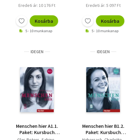
Eredeti ár: 10 176 Ft
Eredeti ár: 5 097 Ft
Kosárba
Kosárba
5 - 10 munkanap
5 - 10 munkanap
IDEGEN
IDEGEN
Menschen hier A1.1.
Menschen hier B1.2.
Paket: Kursbuch
Paket: Kursbuch
Menschen und
Menschen und
Glas-Peters, Sabine -
Habersack, Charlotte -