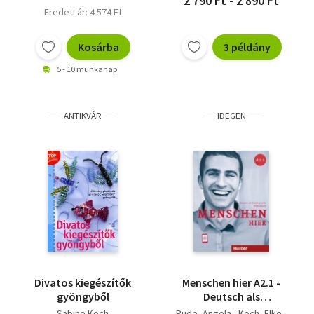
2 790 Ft - 2 890 Ft
Eredeti ár: 4 574 Ft
Kosárba
3 példány
5 - 10 munkanap
ANTIKVÁR
IDEGEN
Divatos kiegészítők
Menschen hier A2.1 -
gyöngyből
Deutsch als
Zweitsprache /
Sabine Koch
Pude, Angela - Koch, Elke -