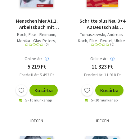
Menschen hier A1.1.
Schritte plus Neu 3+4
Arbeitsbuch mit
A2 Deutsch als
Audios online -
Zweitsprache.
Koch, Elke - Reimann,
Tomaszewski, Andreas -
Deutsch als
Kopiervorlagen -
Monika - Glas-Peters,
Koch, Elke - Beutel, Ulrike -
Zweitsprache
Deutsch als
Sabine - Pude, Angela
Wichmann, Anne - Schlüter,
Zweitsprache /
Sabine - Thie, Reiner
Materialien für
Online ár:
Online ár:
berufsbildende
5 219 Ft
11 323 Ft
Schulen -
Eredeti ár: 5 493 Ft
Eredeti ár: 11 918 Ft
Kopiervorlagen
Kosárba
Kosárba
5 - 10 munkanap
5 - 10 munkanap
IDEGEN
IDEGEN