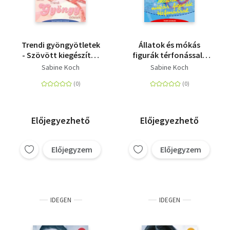
Trendi gyöngyötletek
Állatok és mókás
- Szövött kiegészítők
figurák térfonással -
és ékszerek
KREATIV SZÓRAKOZÁS
Sabine Koch
Sabine Koch
Előjegyezhető
Előjegyezhető
Előjegyzem
Előjegyzem
IDEGEN
IDEGEN