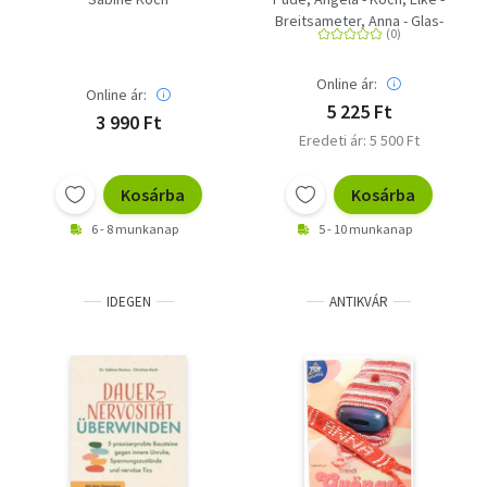
Arbeitsbuch mit
Breitsameter, Anna - Glas-
Audios online
Peters, Sabine
Online ár:
Online ár:
5 225 Ft
3 990 Ft
Eredeti ár: 5 500 Ft
Kosárba
Kosárba
6 - 8 munkanap
5 - 10 munkanap
IDEGEN
ANTIKVÁR