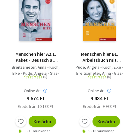
Menschen hier A2.1.
Menschen hier B1.
Paket - Deutsch als
Arbeitsbuch mit
Zweitsprache / Paket:
Audios online -
Breitsameter, Anna - Koch,
Pude, Angela - Koch, Elke -
Kursbuch Menschen
Deutsch als
Elke - Pude, Angela - Glas-
Breitsameter, Anna - Glas-
und Arbeitsbuch
Zweitsprache /
Peters, Sabine -
Peters, Sabine
Menschen hier mit
Arbeitsbuch mit
Habersack, Charlotte -
Audios online
Audios online
Online ár:
Online ár:
Specht, Franz
9 674 Ft
9 484 Ft
Eredeti ár: 10 183 Ft
Eredeti ár: 9 983 Ft
Kosárba
Kosárba
5 - 10 munkanap
5 - 10 munkanap