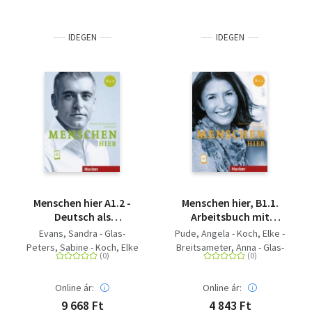
IDEGEN
IDEGEN
Menschen hier A1.2 -
Menschen hier, B1.1.
Deutsch als
Arbeitsbuch mit
Zweitsprache / Paket:
Audios online -
Evans, Sandra - Glas-
Pude, Angela - Koch, Elke -
Kursbuch Menschen
Deutsch als
Peters, Sabine - Koch, Elke
Breitsameter, Anna - Glas-
und Arbeitsbuch
Zweitsprache
- Pude, Angela - Reimann,
Peters, Sabine
Menschen hier mit
Monika - Specht, Franz
Audios online
Online ár:
Online ár:
9 668 Ft
4 843 Ft