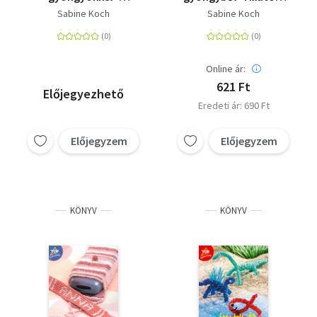
Szövött láncok,
gyümölcsök és
Sabine Koch
Sabine Koch
karkötők és sok
virágok Swarovski
minden más
gyöngyből
Online ár:
621 Ft
Előjegyezhető
Eredeti ár: 690 Ft
Előjegyzem
Előjegyzem
KÖNYV
KÖNYV