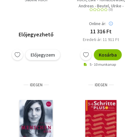
virágok Swarovski
Materialien für
Andreas - Beutel, Ulrike -
gyöngyből
berufsbildende
Schlüter, Sabine
Schulen -
Kopiervorlagen
Online ár:
11 316 Ft
Előjegyezhető
Eredeti ár: 11 911 Ft
Előjegyzem
Kosárba
5 - 10 munkanap
IDEGEN
IDEGEN