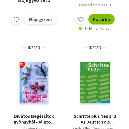
Előjegyezhető
Eredeti ár: 9 039 Ft
Előjegyzem
Kosárba
5 - 10 munkanap
IDEGEN
IDEGEN
Divatos kiegészítők
Schritte plus Neu 1+2
gyöngyből - Állatok,
A1 Deutsch als
gyümölcsök és
Zweitsprache.
Sabine Koch
Koch, Elke - Tomaszewski,