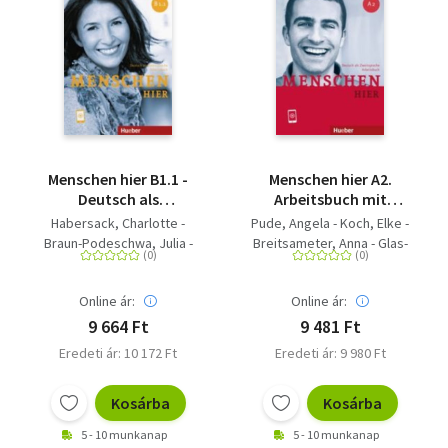
Menschen hier B1.1 -
Menschen hier A2.
Deutsch als
Arbeitsbuch mit
Zweitsprache / Paket:
Audios online -
Habersack, Charlotte -
Pude, Angela - Koch, Elke -
Kursbuch Menschen
Deutsch als
Braun-Podeschwa, Julia -
Breitsameter, Anna - Glas-
und Arbeitsbuch
Zweitsprache
Breitsameter, Anna - Pude,
Peters, Sabine
Menschen hier mit
Angela - Koch, Elke - Glas-
Audios online
Online ár:
Online ár:
Peters, Sabine
9 664 Ft
9 481 Ft
Eredeti ár: 10 172 Ft
Eredeti ár: 9 980 Ft
Kosárba
Kosárba
5 - 10 munkanap
5 - 10 munkanap