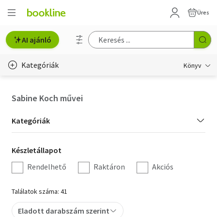
Üres
AI ajánló
Kategóriák
Könyv
Életmód, egészség
Sabine Koch művei
Erotika
Kategória
Kategóriák
Gyermek- és ifjúsági
szűrés
Készletállapot
Készletállapot
Hobbi, szabadidő
szűrés
Rendelhető
Raktáron
Akciós
Irodalom
Találatok száma: 41
Művészet
Eladott darabszám szerint
Szakkönyv