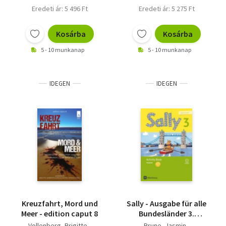
Gleixner-Weyrauch,
Eredeti ár: 5 496 Ft
Eredeti ár: 5 275 Ft
Stefanie - Koch, Martina -
Elsner, Daniela
Kosárba
Kosárba
5 - 10 munkanap
5 - 10 munkanap
IDEGEN
IDEGEN
Kreuzfahrt, Mord und
Sally - Ausgabe für alle
Meer - edition caput 8
Bundesländer 3.
Schuljahr - Activity
Vollenberg, Brigitte -
Brune, Jasmin -