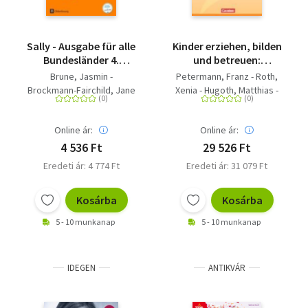
Sally - Ausgabe für alle
Kinder erziehen, bilden
Bundesländer 4.
und betreuen:
Schuljahr - Activity
Lehrbuch für
Brune, Jasmin -
Petermann, Franz - Roth,
Book: Förderheft - Mit
Ausbildung und
Brockmann-Fairchild, Jane
Xenia - Hugoth, Matthias -
Audio-CD und
Studium
- Schwarz, Sabine -
Strack-Rathke, Dorothea -
Portfolio-Heft
Lugauer, Marion - Gleixner-
Ziegner, Andreas - Herm,
Online ár:
Online ár:
Weyrauch, Stefanie -
Sabine - Braunecker,
Gutwerk, Simone - Elsner,
Ingerose - Nolting,
4 536 Ft
29 526 Ft
Daniela - Koch, Martina
Albrecht - Dieckerhoff,
Eredeti ár: 4 774 Ft
Eredeti ár: 31 079 Ft
Katy - Vogelsberger,
Manfred - Krause, Christina
Kosárba
Kosárba
- Gawlitzek, Ira - Koglin,
Ute - Hocke, Norbert -
5 - 10 munkanap
5 - 10 munkanap
Pausewang, Freya -
Hofmann, Irmgard -
Hundegger, Veronika -
IDEGEN
ANTIKVÁR
Zimmer, Renate - Weber,
Thomas - Braun, Daniela -
Dietrich, Cornelie - Franke,