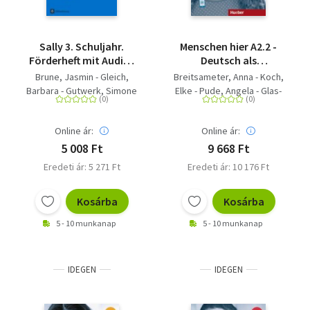
Sally 3. Schuljahr.
Menschen hier A2.2 -
Förderheft mit Audio-
Deutsch als
CD. Allgemeine
Zweitsprache / Paket:
Brune, Jasmin - Gleich,
Breitsameter, Anna - Koch,
Ausgabe
Kursbuch Menschen
Barbara - Gutwerk, Simone
Elke - Pude, Angela - Glas-
(Neubearbeitung) -
und Arbeitsbuch
- Schwarz, Sabine -
Peters, Sabine -
Englisch ab Klasse 3 -
Menschen hier mit
Bredenbröcker, Martina -
Habersack, Charlotte -
Lehrwerk für den
Audios online
Online ár:
Online ár:
Lugauer, Marion -
Specht, Franz
Englischunterricht ab
Spangenberg, Anke -
5 008 Ft
9 668 Ft
Klasse 3
Gleixner-Weyrauch,
Eredeti ár: 5 271 Ft
Eredeti ár: 10 176 Ft
Stefanie - Koch, Martina -
Elsner, Daniela
Kosárba
Kosárba
5 - 10 munkanap
5 - 10 munkanap
IDEGEN
IDEGEN