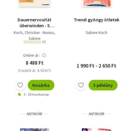
Dauernervosität
Trendi gyöngy ötletek
überwinden - 5
praxiserprobte
Koch, Christian - Nunius,
Sabine Koch
Bausteine gegen
Sabine
innere Unruhe,
Spannungszustände
und nervöse Tics. Mit
Online ár:
dem Vagusnerv in die
8 488 Ft
1 990 Ft - 2 650 Ft
Balance
Eredeti ár: 8 934 Ft
Kosárba
5 példány
5 - 10 munkanap
ANTIKVÁR
ANTIKVÁR