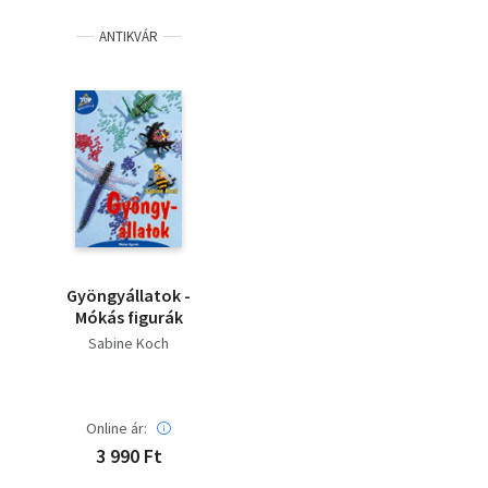
ANTIKVÁR
Gyöngyállatok -
Mókás figurák
Sabine Koch
Online ár:
3 990 Ft