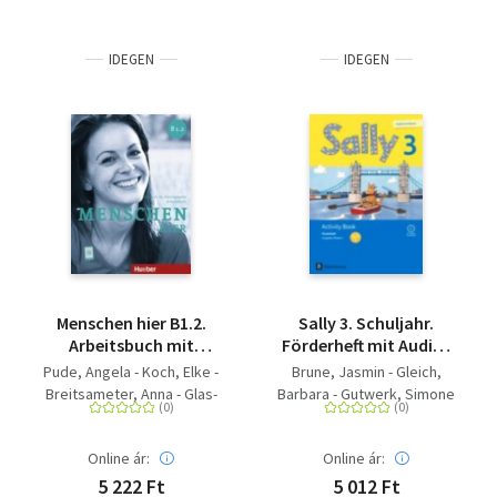
IDEGEN
IDEGEN
Menschen hier B1.2.
Sally 3. Schuljahr.
Arbeitsbuch mit
Förderheft mit Audio-
Audios online -
CD. Ausgabe Bayern
Pude, Angela - Koch, Elke -
Brune, Jasmin - Gleich,
Deutsch als
(Neubearbeitung) -
Breitsameter, Anna - Glas-
Barbara - Gutwerk, Simone
Zweitsprache
Englisch ab Klasse 3 -
Peters, Sabine
- Schwarz, Sabine -
Mit Portfolioheft
Bredenbröcker, Martina -
Online ár:
Online ár:
Lugauer, Marion -
Spangenberg, Anke -
5 222 Ft
5 012 Ft