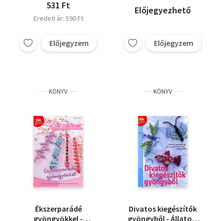
531 Ft
Előjegyezhető
Eredeti ár: 590 Ft
Előjegyzem
Előjegyzem
KÖNYV
KÖNYV
Ékszerparádé
Divatos kiegészítők
gyöngyökkel -
gyöngyből - Állatok,