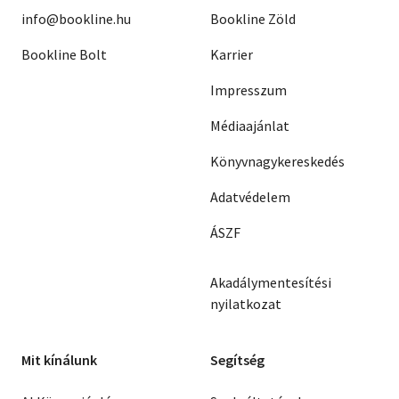
info@bookline.hu
Bookline Zöld
Bookline Bolt
Karrier
Impresszum
Médiaajánlat
Könyvnagykereskedés
Adatvédelem
ÁSZF
Akadálymentesítési
nyilatkozat
Mit kínálunk
Segítség