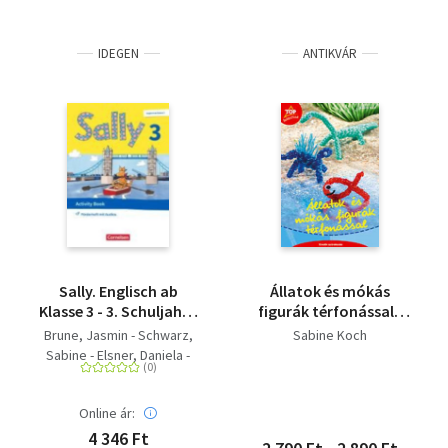
IDEGEN
ANTIKVÁR
Sally. Englisch ab
Állatok és mókás
Klasse 3 - 3. Schuljahr -
figurák térfonással -
Activity Book:
Kreatív szórakozás
Brune, Jasmin - Schwarz,
Sabine Koch
Förderheft - Mit
Sabine - Elsner, Daniela -
Portfolio-Heft
Koch, Martina - Gleixner-
Weyrauch, Stefanie -
Online ár:
Gutwerk, Simone -
Lugauer, Marion
4 346 Ft